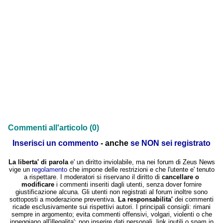
Commenti all'articolo (0)
Inserisci un commento
- anche
se NON sei registrato
La liberta' di parola
e' un diritto inviolabile, ma nei forum di Zeus News
vige un
regolamento
che impone delle restrizioni e che l'utente e' tenuto
a rispettare. I moderatori si riservano il diritto di
cancellare o
modificare
i commenti inseriti dagli utenti, senza dover fornire
giustificazione alcuna. Gli utenti non registrati al forum inoltre sono
sottoposti a moderazione preventiva.
La responsabilita'
dei commenti
ricade esclusivamente sui rispettivi autori. I principali consigli: rimani
sempre in argomento; evita commenti offensivi, volgari, violenti o che
inneggiano all'illegalita'; non inserire dati personali, link inutili o spam in