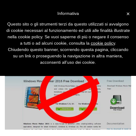
Vai alla versione desktop
×
Informativa
Lo scam del falso Windows
Questo sito o gli strumenti terzi da questo utilizzati si avvalgono
Movie Maker
di cookie necessari al funzionamento ed utili alle finalità illustrate
nella cookie policy. Se vuoi saperne di più o negare il consenso
Un fake del popolare software di editing
a tutti o ad alcuni cookie, consulta la
cookie policy
.
video costringe gli utenti a pagare per una
Chiudendo questo banner, scorrendo questa pagina, cliccando
fantomatica versione completa.
su un link o proseguendo la navigazione in altra maniera,
acconsenti all’uso dei cookie.