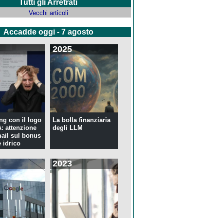
Tutti gli Arretrati
Vecchi articoli
Accadde oggi - 7 agosto
2025
ng con il logo
La bolla finanziaria
 attenzione
degli LLM
mail sul bonus
 idrico
2023