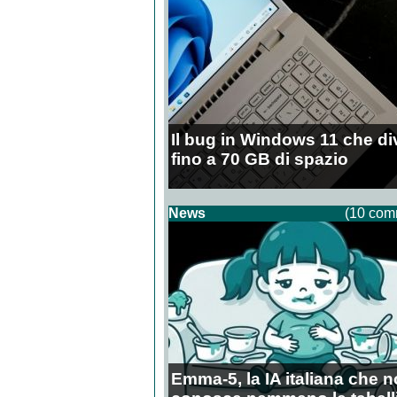
Il bug in Windows 11 che di
fino a 70 GB di spazio
News
(10 com
Emma-5, la IA italiana che 