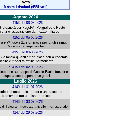
Mostra i risultati (4551 voti)
Agosto 2026
n.
4153 del 06-08-2026
i proprietà per PagoPA: Poligrafico e Poste
letano l'acquisizione da mezzo miliardo
n.
4152 del 05-08-2026
re Windows 11 è un processo lunghissimo:
Microsoft spiega perché
n.
4151 del 04-08-2026
o lancia gli anti-smart glass con autonomia
nfinita e modalità offline permanente
n.
4150 del 02-08-2026
intetiche su mappe di Google Earth: funzione
sospesa dopo appena due giorni
Luglio 2026
n.
4149 del 31-07-2026
stributori automatici, il test è un successo
economico ma un disastro etico
n.
4148 del 30-07-2026
e di Telegram ricercato a livello internazionale
n.
4147 del 29-07-2026