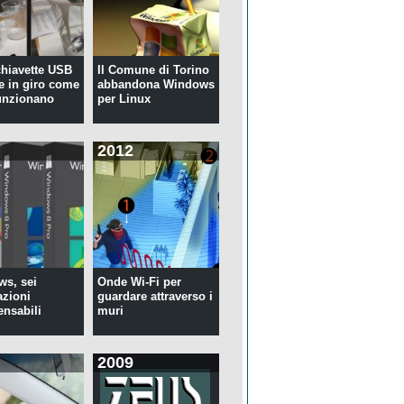
 chiavette USB
Il Comune di Torino
te in giro come
abbandona Windows
unzionano
per Linux
2012
s, sei
Onde Wi-Fi per
azioni
guardare attraverso i
ensabili
muri
2009