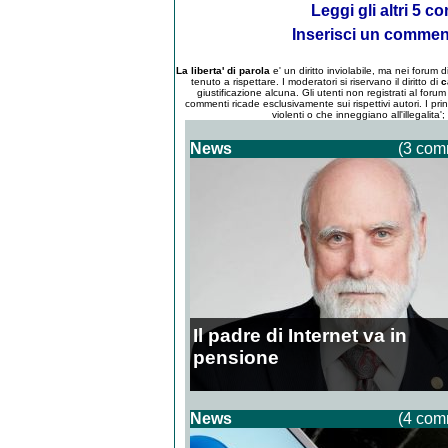
Leggi gli altri 5 
Inserisci un comme
La liberta' di parola
e' un diritto inviolabile, ma nei forum
tenuto a rispettare. I moderatori si riservano il diritto di
c
giustificazione alcuna. Gli utenti non registrati al for
commenti ricade esclusivamente sui rispettivi autori. I pri
violenti o che inneggiano all'illegalita'
News
(3 com
Il padre di Internet va in
pensione
News
(4 com