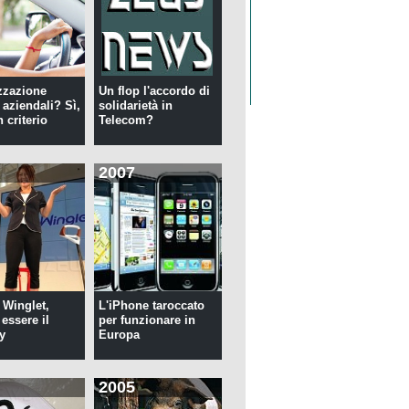
zzazione
Un flop l'accordo di
 aziendali? Sì,
solidarietà in
 criterio
Telecom?
2007
 Winglet,
L'iPhone taroccato
essere il
per funzionare in
y
Europa
2005