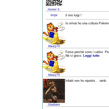
Homer S.
lorga
il mio luigi !
Io ormai ho una cultura Pokemo
Maary79
Forse perchè sono i cattivi. Per
Nè ci gioco.
Leggi tutto
Maary79
Infatti non ho nipotini... :wink:
Gladiator