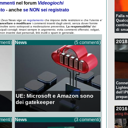
commenti
nel forum
Videogiochi
nto
- anche
se NON sei registrato
Falla n
Qualco
 di Zeus News vige un
regolamento
che impone delle restrizioni e che l'utente e'
ancellare o modificare
i commenti inseriti dagli utenti, senza dover fornire
centina
um inoltre sono sottoposti a moderazione preventiva.
La responsabilita'
dei
di sma
ncipali consigli: rimani sempre in argomento; evita commenti offensivi, volgari,
; non inserire dati personali, link inutili o spam in generale.
2018
menti)
News
(5 commenti)
Connet
Lightn
dell'iP
UE: Microsoft e Amazon sono
prepar
dei gatekeeper
pulita
2016
menti)
News
(3 commenti)