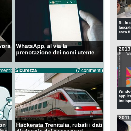
Sì, le
lascia
esca f
vora
WhatsApp, al via la
2013
prenotazione dei nomi utente
menti)
Sicurezza
(7 commenti)
Window
applic
indisp
2011
non
Hackerata Trenitalia, rubati i dati