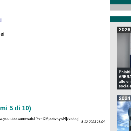
i
2026
dei
Phishi
ARERA:
alle e
sociale
2024
mi 5 di 10)
www.youtube.com/watch?v=DMpo5vkysf4[/video]
8-12-2023 16:04