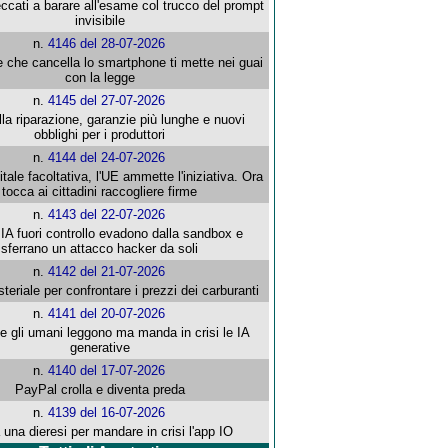
ccati a barare all'esame col trucco del prompt
invisibile
n.
4146 del 28-07-2026
e che cancella lo smartphone ti mette nei guai
con la legge
n.
4145 del 27-07-2026
alla riparazione, garanzie più lunghe e nuovi
obblighi per i produttori
n.
4144 del 24-07-2026
gitale facoltativa, l'UE ammette l'iniziativa. Ora
tocca ai cittadini raccogliere firme
n.
4143 del 22-07-2026
 IA fuori controllo evadono dalla sandbox e
sferrano un attacco hacker da soli
n.
4142 del 21-07-2026
steriale per confrontare i prezzi dei carburanti
n.
4141 del 20-07-2026
che gli umani leggono ma manda in crisi le IA
generative
n.
4140 del 17-07-2026
PayPal crolla e diventa preda
n.
4139 del 16-07-2026
 una dieresi per mandare in crisi l'app IO