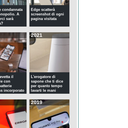
e condannata
Edge scatterà
nopolio. A
screenshot di ogni
rci sarà
pagina visitata
a?
2021
evetta il
L'erogatore di
le con
sapone che ti dice
atterie
per quanto tempo
ss incorporato
lavarti le mani
2019