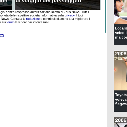
ine
di viaggio dei passeggeri
agini senza l'espressa autorizzazione scritta di Zeus News. Tutti i
oprietà delle rispettive società. Informativa sulla
privacy
.
I tuoi
s News. Contatta la
redazione
e contribuisci anche tu a migliorare il
o sui
forum
le lettere piu' interessanti.
Locali
veicoli
ma con
2008
Toyota
voleva 
Segwa
2006