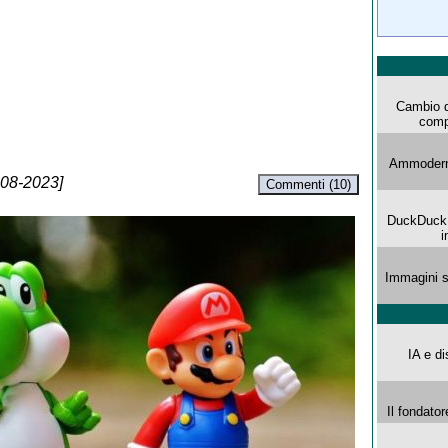
Cambio d
comp
Ammoderna
-08-2023]
Commenti (10)
DuckDuck G
i
Immagini s
IA e di
Il fondator