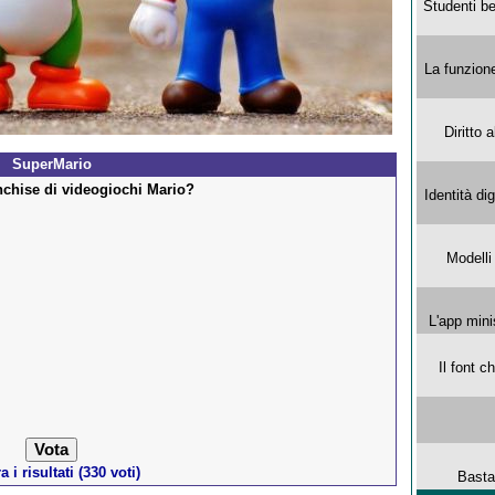
Studenti be
La funzion
Diritto 
SuperMario
anchise di videogiochi Mario?
Identità di
Modelli
L'app mini
Il font 
 i risultati (330 voti)
Basta