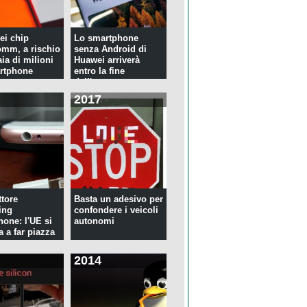
ei chip
Lo smartphone
mm, a rischio
senza Android di
ia di milioni
Huawei arriverà
rtphone
entro la fine
dell'anno
2017
tore
Basta un adesivo per
ing
confondere i veicoli
hone: l'UE si
autonomi
a a far piazza
2014