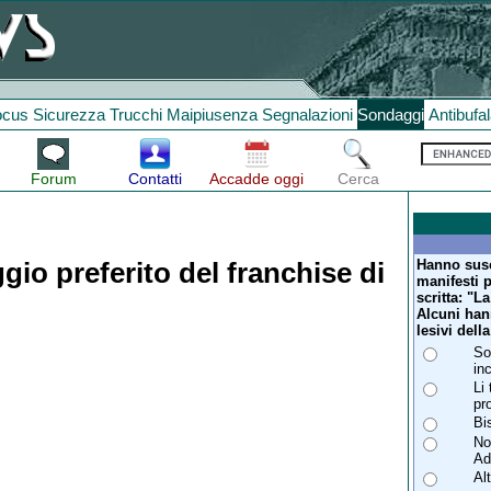
ocus
Sicurezza
Trucchi
Maipiusenza
Segnalazioni
Sondaggi
Antibufa
Forum
Contatti
Accadde oggi
Cerca
Hanno susc
gio preferito del franchise di
manifesti p
scritta: "L
Alcuni han
lesivi dell
So
inc
Li
pro
Bi
No
Ad
Al