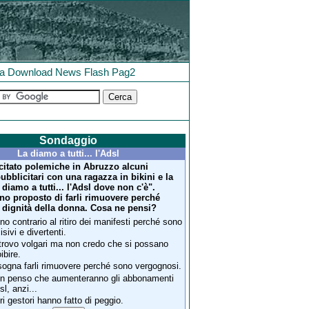
la
Download
News
Flash
Pag2
Sondaggio
La diamo a tutti... l'Adsl
itato polemiche in Abruzzo alcuni
ubblicitari con una ragazza in bikini e la
a diamo a tutti... l'Adsl dove non c'è".
no proposto di farli rimuovere perché
a dignità della donna. Cosa ne pensi?
no contrario al ritiro dei manifesti perché sono
isivi e divertenti.
 trovo volgari ma non credo che si possano
ibire.
sogna farli rimuovere perché sono vergognosi.
n penso che aumenteranno gli abbonamenti
sl, anzi...
tri gestori hanno fatto di peggio.