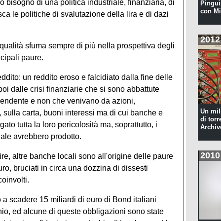
bisogno di una politica industriale, finanziaria, di
Pingui
con Mi
ca le politiche di svalutazione della lira e di dazi
2012
qualità sfuma sempre di più nella prospettiva degli
ncipali paure.
ddito: un reddito eroso e falcidiato dalla fine delle
poi dalle crisi finanziarie che si sono abbattute
dipendente e non che venivano da azioni,
Un mil
 sulla carta, buoni interessi ma di cui banche e
di torr
to tutta la loro pericolosità ma, soprattutto, i
Archiv
gale avrebbero prodotto.
2010
re, altre banche locali sono all'origine delle paure
uro, bruciati in circa una dozzina di dissesti
coinvolti.
 a scadere 15 miliardi di euro di Bond italiani
hio, ed alcune di queste obbligazioni sono state