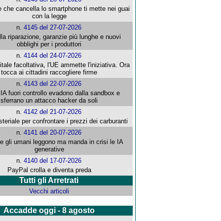
e che cancella lo smartphone ti mette nei guai
con la legge
n.
4145 del 27-07-2026
alla riparazione, garanzie più lunghe e nuovi
obblighi per i produttori
n.
4144 del 24-07-2026
gitale facoltativa, l'UE ammette l'iniziativa. Ora
tocca ai cittadini raccogliere firme
n.
4143 del 22-07-2026
 IA fuori controllo evadono dalla sandbox e
sferrano un attacco hacker da soli
n.
4142 del 21-07-2026
steriale per confrontare i prezzi dei carburanti
n.
4141 del 20-07-2026
che gli umani leggono ma manda in crisi le IA
generative
n.
4140 del 17-07-2026
PayPal crolla e diventa preda
Tutti gli Arretrati
Vecchi articoli
Accadde oggi - 8 agosto