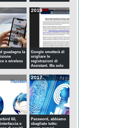
2019
d guadagna la
Google smetterà di
isione
origliare le
ce e wireless
registrazioni di
Assistant. Ma solo
per tre...
2017
rbird 60,
Password, abbiamo
interfaccia e
sbagliato tutto: