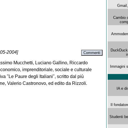
Gmail, 
Cambio d
comp
Ammoderna
DuckDuck G
-05-2004]
Commenti
i
assimo Mucchetti, Luciano Gallino, Riccardo
Immagini s
conomico, imprenditoriale, sociale e culturale
iva "Le Paure degli Italiani", scritto dal più
ane, Valerio Castronovo, ed edito da Rizzoli.
IA e di
Il fondator
Studenti be