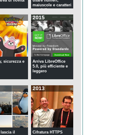
rea di novità
usare numeri,
maiuscole e caratteri
speciali ...
2015
y, sicurezza e
Arriva LibreOffice
5.0, più efficiente e
leggero
2013
lascia il
Cifratura HTTPS