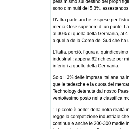
pessimismo sul destino dei propri figli
sono diminuiti del 5,3%, assestandosi
D'altra parte anche le spese per l'is
media Ocse superiore di un punto. La 
al 30% di quella della Germania, al 47
a quella della Corea del Sud che ha un
L'Italia, perciò, figura al quindicesim
industriali: appena 62 richieste per mil
inferiori a quelle della Germania.
Solo il 3% delle imprese italiane ha in
quelle tedesche e la quota del merca
Technology detenuta dal nostro Paese f
ventottesimo posto nella classifica m
"Il piccolo è bello" della notra realtà i
regge la competizione industriale ch
continue e anche le 200-300 medie i