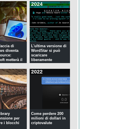
2024
faccia di
L'ultima versione di
ws diventa
WordStar si può
ource:
scaricare
ft metterà il
liberamente
2022
ibrary
Come perdere 200
ensione per
milioni di dollari in
re i blocchi
criptovalute