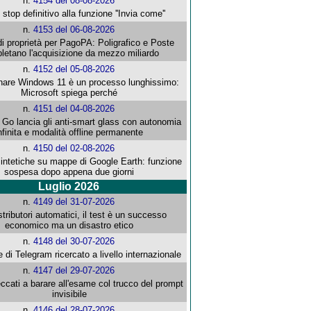
n.
4154 del 08-08-2026
stop definitivo alla funzione ''Invia come''
n.
4153 del 06-08-2026
i proprietà per PagoPA: Poligrafico e Poste
letano l'acquisizione da mezzo miliardo
n.
4152 del 05-08-2026
re Windows 11 è un processo lunghissimo:
Microsoft spiega perché
n.
4151 del 04-08-2026
o lancia gli anti-smart glass con autonomia
nfinita e modalità offline permanente
n.
4150 del 02-08-2026
intetiche su mappe di Google Earth: funzione
sospesa dopo appena due giorni
Luglio 2026
n.
4149 del 31-07-2026
stributori automatici, il test è un successo
economico ma un disastro etico
n.
4148 del 30-07-2026
e di Telegram ricercato a livello internazionale
n.
4147 del 29-07-2026
ccati a barare all'esame col trucco del prompt
invisibile
n.
4146 del 28-07-2026