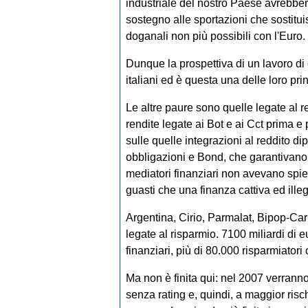
industriale del nostro Paese avrebbero 
sostegno alle sportazioni che sostituis
doganali non più possibili con l'Euro.
Dunque la prospettiva di un lavoro di 
italiani ed è questa una delle loro pri
Le altre paure sono quelle legate al re
rendite legate ai Bot e ai Cct prima e 
sulle quelle integrazioni al reddito 
obbligazioni e Bond, che garantivano,
mediatori finanziari non avevano spiega
guasti che una finanza cattiva ed ille
Argentina, Cirio, Parmalat, Bipop-Cari
legate al risparmio. 7100 miliardi di e
finanziari, più di 80.000 risparmiatori 
Ma non è finita qui: nel 2007 verranno
senza rating e, quindi, a maggior risc