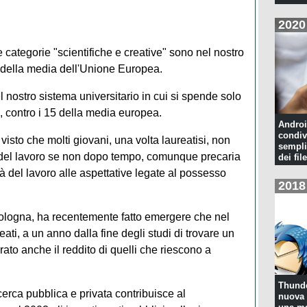
2020
e categorie "scientifiche e creative" sono nel nostro
 della media dell'Unione Europea.
l nostro sistema universitario in cui si spende solo
ro, contro i 15 della media europea.
Androi
condiv
visto che molti giovani, una volta laureatisi, non
sempli
del lavoro se non dopo tempo, comunque precaria
dei file
à del lavoro alle aspettative legate al possesso
2018
i Bologna, ha recentemente fatto emergere che nel
eati, a un anno dalla fine degli studi di trovare un
ato anche il reddito di quelli che riescono a
Thunde
cerca pubblica e privata contribuisce al
nuova 