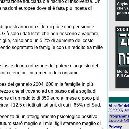
strazione fiduciaria o a rischio di insolvenza. Un
Anybot
a le nazioni europee dove si è fatta più incetta di
che va 
posto 
di questi anni non si fermi più e che pensioni e
2004
 Già solo i dati Istat, che non riescono a valutare
amiglie, calcolano un 5,2% di aumento del costo
endo soprattutto le famiglie con un reddito tra mille
 fasce di una riduzione del potere d'acquisto del
Monti,
inimi termini l'incremento dei consumi.
Bill Ga
spes del gennaio 2004: 600 mila famiglie in più
mezzo che si trovano ad un passo dalla soglia di
porre di un reddito di 850 euro al mese o poco più.
ca il 12,5 di tutti gli italiani, di cui il 65% nel Sud.
Al caffe' d
[GIOCO] Ass
resenza di un atteggiamento psicologico positivo
Programma
Errore di let
futuro starò meglio e i miei figli staranno meglio di
Privacy
: