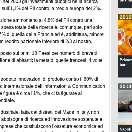
una ma
: nel 2003 gli investimenti pubblici nella ricerca
 sull'1,1% del Pil contro la media europa del 2%.
2016
truzione ammontano al 4,8% del Pil contro una
spesa totale della ricerca è, comunque, pari solo
% di quella della Francia ed è, addirittura, minore
 reddito nazionale inferiore di 2/3 al nostro.
o posto sui primi 18 Paesi per numero di brevetti
ione di abitanti; la metà di quelle francesi, 4 volte
Privac
bari
trodotto innovazioni di prodotto contro il 60% di
2014
to internazionale dell'Information & Communication
igura è circa l'1%, che ci fa figurare al
ondiale.
ndustriale, fatta dai distretti del Made in Italy, non
e abbisogna di ricerca ed innovazione sostenute e
mprese che costituiscono l'ossatura economica ed
Napoli 