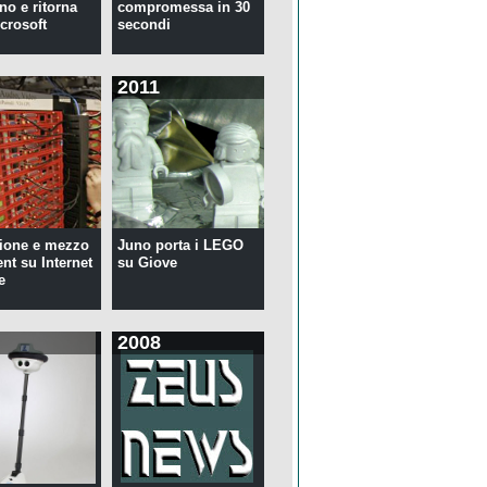
no e ritorna
compromessa in 30
crosoft
secondi
2011
ione e mezzo
Juno porta i LEGO
ent su Internet
su Giove
e
2008