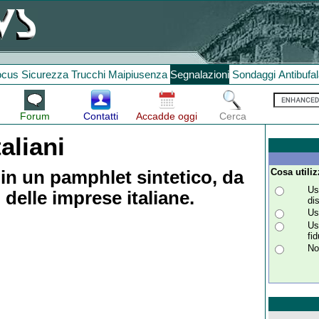
ocus
Sicurezza
Trucchi
Maipiusenza
Segnalazioni
Sondaggi
Antibufa
Forum
Contatti
Accadde oggi
Cerca
aliani
Cosa utiliz
 in un pamphlet sintetico, da
Us
delle imprese italiane.
di
Us
Us
fi
No