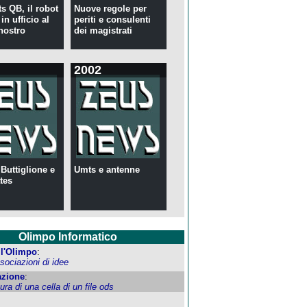
s QB, il robot
Nuove regole per
in ufficio al
periti e consulenti
nostro
dei magistrati
2002
 Buttiglione e
Umts e antenne
tes
Olimpo Informatico
ell'Olimpo
:
ociazioni di idee
zione
:
tura di una cella di un file ods