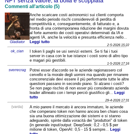
NFT senza valore, la bolla è scoppiata
Commenti all'articolo (5)
Anche scaricare costi astronomici sui clienti comporta
nel medio periodo rischi considerevoli di perdita di
competitività e, conseguentemente, di fatturato e, a
fronta di una contemporanea riduzione dei margini dovuta
al forte aumento dei costi operativi determinati da IA e
agenti IA, anche la velocità e presunta efficienza nello...
Leggi tutto
Gladiator
2-5-2026 15:22
ok_cian
I token li paghi se usi servizi esterni. Se ti fai i tuoi
server in casa con le tue istanze i costi sono di altro tipo
e magari più gestibili.
1-5-2026 17:16
sverrecrag
Potrei esser d'accordo se le aziende ragionassero col
cervello e la morale degli uomini ma quando per rimanere
concorrenziale devi essere il più performante tutte le altre
questioni passano in secondo piano. Si alzano i costi?
Se non pago rischio di non esser più considerato azienda
leader allineato con i tempi perciò giustifico gli...
Leggi
tutto
29-4-2026 17:31
{varda}
A mio parere il mercato è ancora immaturo, le aziende
che comperano token non hanno ancora ben chiaro cosa
sia una buona ottimizzazione dei sistemi e si stanno
adeguando, spinte dalla voracità dei "produttori" di token
(in generale input/output: DeepSeek: 0,2 - 0,5 $ per
milione di token, OpenAI: 0,5 - 15 $ sempre...
Leggi
tutto