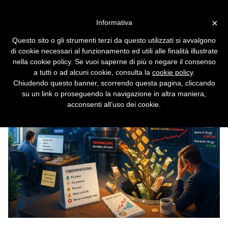
Vai alla versione desktop
×
Informativa
IA troppo costosa: le aziende
Questo sito o gli strumenti terzi da questo utilizzati si avvalgono
spendono più per i token che
di cookie necessari al funzionamento ed utili alle finalità illustrate
per i dipendenti
nella cookie policy. Se vuoi saperne di più o negare il consenso
a tutti o ad alcuni cookie, consulta la
cookie policy
.
Chiudendo questo banner, scorrendo questa pagina, cliccando
su un link o proseguendo la navigazione in altra maniera,
acconsenti all’uso dei cookie.