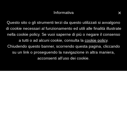
Vai alla versione desktop
×
Informativa
Quelli di Zeus si lamentano
Questo sito o gli strumenti terzi da questo utilizzati si avvalgono
da Striscia
di cookie necessari al funzionamento ed utili alle finalità illustrate
nella cookie policy. Se vuoi saperne di più o negare il consenso
Cosa fa l'utente Telecom in mancanza di un
a tutti o ad alcuni cookie, consulta la
cookie policy
.
ufficio reclami. Il Ministro Stanca agli operai
Chiudendo questo banner, scorrendo questa pagina, cliccando
IBM: chi se ne frega se vi licenziano. Invidia
su un link o proseguendo la navigazione in altra maniera,
per Macchianera. Minchia signor Faletti.
acconsenti all’uso dei cookie.