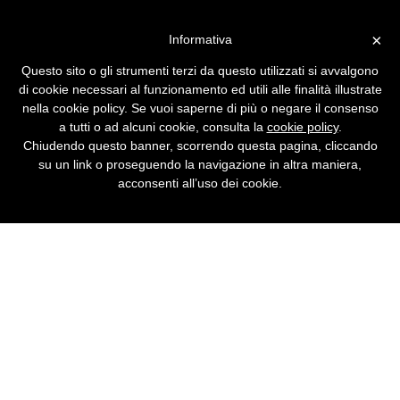
Vai alla versione desktop
×
Informativa
Una proposta per legalizzare
Questo sito o gli strumenti terzi da questo utilizzati si avvalgono
le Telestreet
di cookie necessari al funzionamento ed utili alle finalità illustrate
nella cookie policy. Se vuoi saperne di più o negare il consenso
Il deputato verde Mauro Bulgarelli ha
a tutti o ad alcuni cookie, consulta la
cookie policy
.
presentato una proposta di legge per le
Chiudendo questo banner, scorrendo questa pagina, cliccando
legalizzare le Tv autogestite di quartiere.
su un link o proseguendo la navigazione in altra maniera,
acconsenti all’uso dei cookie.