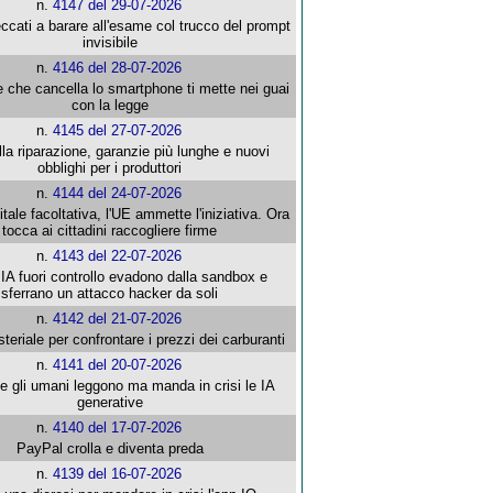
n.
4147 del 29-07-2026
ccati a barare all'esame col trucco del prompt
invisibile
n.
4146 del 28-07-2026
e che cancella lo smartphone ti mette nei guai
con la legge
n.
4145 del 27-07-2026
alla riparazione, garanzie più lunghe e nuovi
obblighi per i produttori
n.
4144 del 24-07-2026
gitale facoltativa, l'UE ammette l'iniziativa. Ora
tocca ai cittadini raccogliere firme
n.
4143 del 22-07-2026
 IA fuori controllo evadono dalla sandbox e
sferrano un attacco hacker da soli
n.
4142 del 21-07-2026
steriale per confrontare i prezzi dei carburanti
n.
4141 del 20-07-2026
che gli umani leggono ma manda in crisi le IA
generative
n.
4140 del 17-07-2026
PayPal crolla e diventa preda
n.
4139 del 16-07-2026