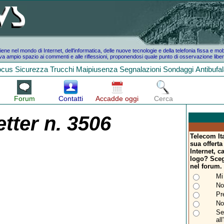
e nel mondo di Internet, dell'informatica, delle nuove tecnologie e della telefonia fissa e mo
a ampio spazio ai commenti e alle riflessioni, proponendosi quale punto di osservazione liber
ocus
Sicurezza
Trucchi
Maipiusenza
Segnalazioni
Sondaggi
Antibufa
Forum
Contatti
Accadde oggi
Cerca
tter n. 3506
Telecom Ita
sua offerta
Internet, 
logo? Sceg
nel forum.
Mi
No
Pr
No
Se
al