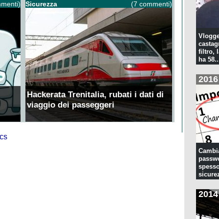
menti)
Sicurezza
(7 commenti)
Vlogge
castagn
filtro, 
ha 58..
2016
Hackerata Trenitalia, rubati i dati di
viaggio dei passeggeri
Cambia
passwo
spesso
sicure
2014