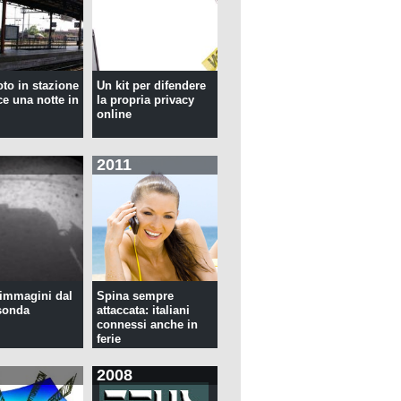
oto in stazione
Un kit per difendere
ce una notte in
la propria privacy
online
2011
immagini dal
Spina sempre
sonda
attaccata: italiani
connessi anche in
ferie
2008