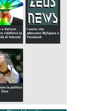
 e Verizon
I worm che
o ridefinire la
attaccano MySpace e
ità di Internet
Facebook
are la politica
i Sms