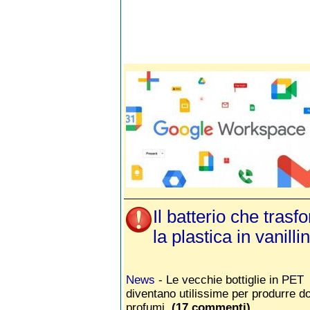
Il batterio che trasf
la plastica in vanilli
News
- Le vecchie bottiglie in PET
diventano utilissime per produrre do
profumi.
(17 commenti)