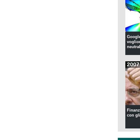
Google
voglion
neutral
2007
Finanzi
con gl