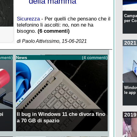
della mamma
Campa
Sicurezza
- Per quelli che pensano che il
per Co
telefonino li ascolti: no, non ne ha
bisogno.
(6 commenti)
di Paolo Attivissimo, 15-06-2021
2021
menti)
News
(4 commenti)
Windo
le app
ei
Il bug in Windows 11 che divora fino
2019
a 70 GB di spazio