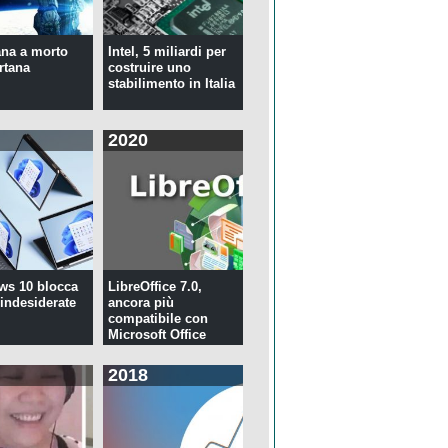
na a morto
Intel, 5 miliardi per
rtana
costruire uno
stabilimento in Italia
2020
ws 10 blocca
LibreOffice 7.0,
 indesiderate
ancora più
compatibile con
Microsoft Office
2018