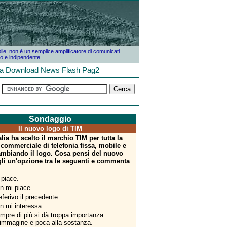
bile: non è un semplice amplificatore di comunicati
o e indipendente.
la
Download
News
Flash
Pag2
Sondaggio
Il nuovo logo di TIM
lia ha scelto il marchio TIM per tutta la
 commerciale di telefonia fissa, mobile e
cambiando il logo. Cosa pensi del nuovo
li un'opzione tra le seguenti e commenta
 piace.
n mi piace.
eferivo il precedente.
n mi interessa.
mpre di più si dà troppa importanza
l'immagine e poca alla sostanza.