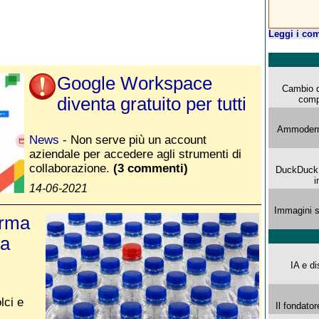
Leggi i com
Google Workspace
Cambio d
diventa gratuito per tutti
comp
Ammoderna
News
- Non serve più un account
aziendale per accedere agli strumenti di
collaborazione.
(3 commenti)
DuckDuck G
i
14-06-2021
Immagini s
orma
na
IA e di
lci e
Il fondator