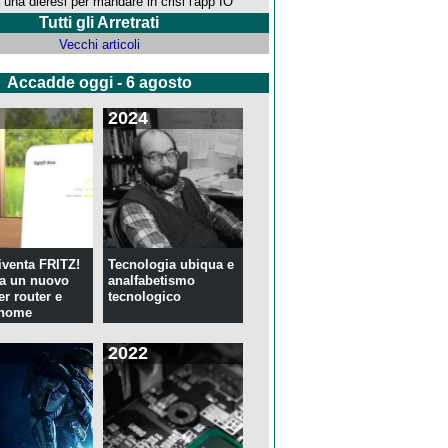
 una dieresi per mandare in crisi l'app IO
Tutti gli Arretrati
Vecchi articoli
Accadde oggi - 6 agosto
2024
venta FRITZ!
Tecnologia ubiqua e
ia un nuovo
analfabetismo
er router e
tecnologico
 home
2022