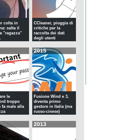
r colta in
CCleaner, pioggia di
a: salta il
critiche per la
la ''ragazza''
raccolta dei dati
.
degli utenti
2015
re le
Fusione Wind e 3,
rd troppo
diventa primo
 fa male alla
gestore in Italia (ma
zza
russo-cinese)
2013