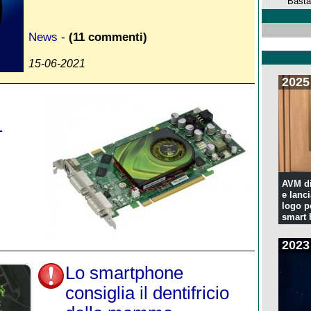
Basta
News
-
(11 commenti)
15-06-2021
2025
1
AVM di
e lanc
logo p
smart
2023
Lo smartphone
consiglia il dentifricio