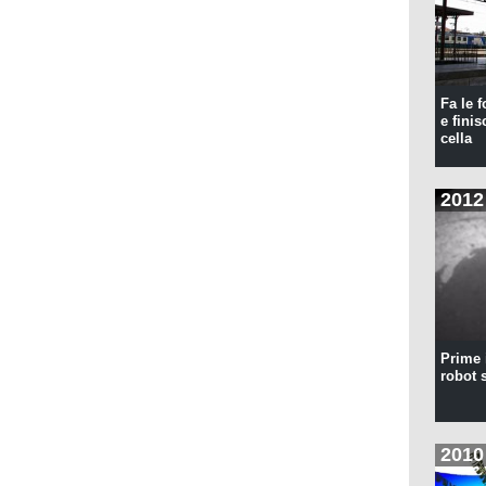
Fa le f
e finis
cella
2012
Prime 
robot 
2010