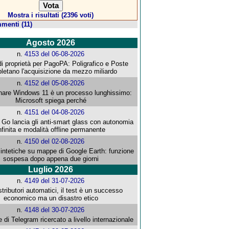
Mostra i risultati (2396 voti)
menti (11)
Agosto 2026
n.
4153 del 06-08-2026
i proprietà per PagoPA: Poligrafico e Poste
letano l'acquisizione da mezzo miliardo
n.
4152 del 05-08-2026
re Windows 11 è un processo lunghissimo:
Microsoft spiega perché
n.
4151 del 04-08-2026
o lancia gli anti-smart glass con autonomia
nfinita e modalità offline permanente
n.
4150 del 02-08-2026
intetiche su mappe di Google Earth: funzione
sospesa dopo appena due giorni
Luglio 2026
n.
4149 del 31-07-2026
stributori automatici, il test è un successo
economico ma un disastro etico
n.
4148 del 30-07-2026
e di Telegram ricercato a livello internazionale