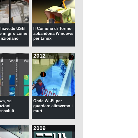
 chiavette USB
Il Comune di Torino
te in giro come
abbandona Windows
unzionano
per Linux
2012
s, sei
Onde Wi-Fi per
azioni
guardare attraverso i
ensabili
muri
2009