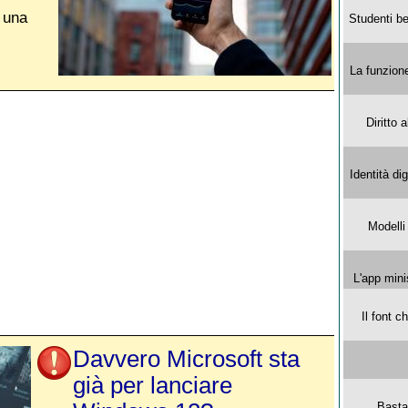
e una
Studenti be
La funzion
Diritto 
Identità di
Modelli
L'app mini
Il font 
Davvero Microsoft sta
già per lanciare
Basta