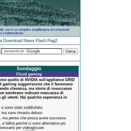
bile: non è un semplice amplificatore di comunicati
o e indipendente.
la
Download
News
Flash
Pag2
Sondaggio
Cloud gaming
me quello di NVIDIA sull'appliance GRID
ud gaming suggeriscono che il fenomeno
sendo rilevanza, ma storie di insuccesso
ve sembrano indicare mancanza di
a gli utenti. Hai qualche esperienza in
, e sono stato soddisfatto
, ma sono rimasto deluso
, ma penso che possa avere successo
, e fallirà perché ci sono alternative più
teressanti per videogiocare