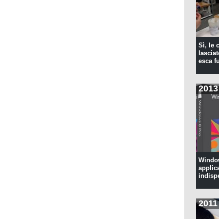
Sì, le
lascia
esca f
2013
Window
applic
indisp
2011