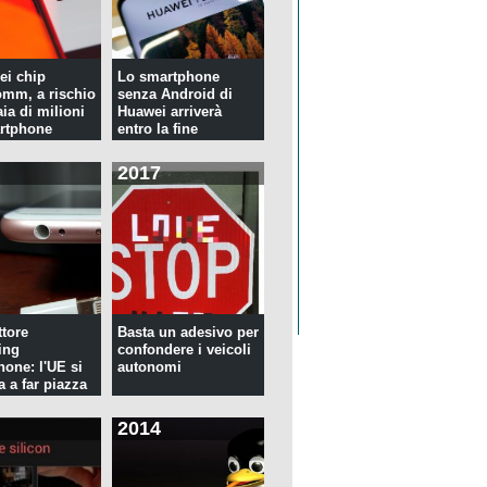
ei chip
Lo smartphone
mm, a rischio
senza Android di
ia di milioni
Huawei arriverà
rtphone
entro la fine
dell'anno
2017
tore
Basta un adesivo per
ing
confondere i veicoli
hone: l'UE si
autonomi
a a far piazza
2014