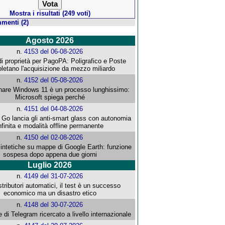
Mostra i risultati (249 voti)
menti (2)
Agosto 2026
n.
4153 del 06-08-2026
i proprietà per PagoPA: Poligrafico e Poste
letano l'acquisizione da mezzo miliardo
n.
4152 del 05-08-2026
re Windows 11 è un processo lunghissimo:
Microsoft spiega perché
n.
4151 del 04-08-2026
o lancia gli anti-smart glass con autonomia
nfinita e modalità offline permanente
n.
4150 del 02-08-2026
intetiche su mappe di Google Earth: funzione
sospesa dopo appena due giorni
Luglio 2026
n.
4149 del 31-07-2026
stributori automatici, il test è un successo
economico ma un disastro etico
n.
4148 del 30-07-2026
e di Telegram ricercato a livello internazionale