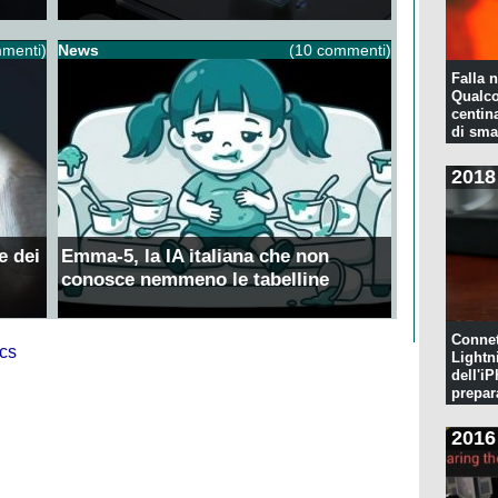
menti)
News
(10 commenti)
Falla n
Qualco
centina
di sma
2018
e dei
Emma-5, la IA italiana che non
conosce nemmeno le tabelline
Connet
Lightn
dell'iP
prepar
pulita
2016