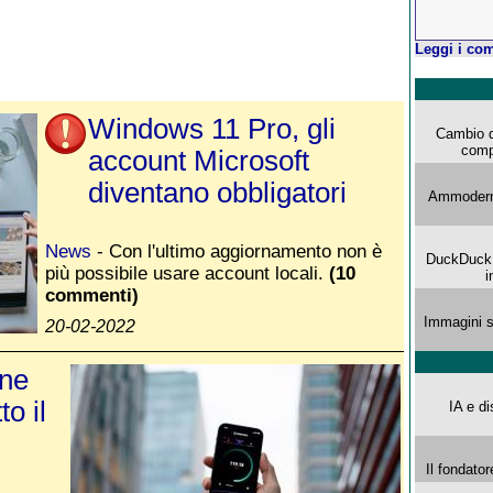
Leggi i com
Windows 11 Pro, gli
Cambio d
comp
account Microsoft
diventano obbligatori
Ammoderna
News
- Con l'ultimo aggiornamento non è
DuckDuck G
più possibile usare account locali.
(10
i
commenti)
Immagini s
20-02-2022
ine
to il
IA e di
Il fondator