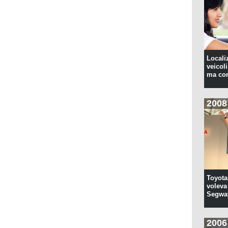
Locali
veicoli
ma con
2008
Toyota
voleva 
Segwa
2006