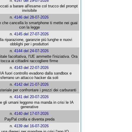
n.
4147 del 29-07-2026
ccati a barare all'esame col trucco del prompt
invisibile
n.
4146 del 28-07-2026
e che cancella lo smartphone ti mette nei guai
con la legge
n.
4145 del 27-07-2026
alla riparazione, garanzie più lunghe e nuovi
obblighi per i produttori
n.
4144 del 24-07-2026
gitale facoltativa, l'UE ammette l'iniziativa. Ora
tocca ai cittadini raccogliere firme
n.
4143 del 22-07-2026
 IA fuori controllo evadono dalla sandbox e
sferrano un attacco hacker da soli
n.
4142 del 21-07-2026
steriale per confrontare i prezzi dei carburanti
n.
4141 del 20-07-2026
che gli umani leggono ma manda in crisi le IA
generative
n.
4140 del 17-07-2026
PayPal crolla e diventa preda
n.
4139 del 16-07-2026
 una dieresi per mandare in crisi l'app IO