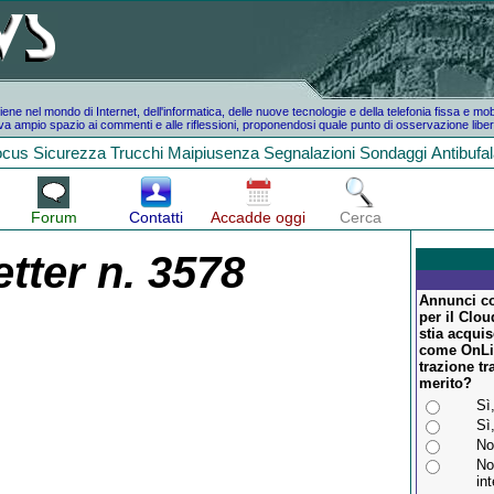
e nel mondo di Internet, dell'informatica, delle nuove tecnologie e della telefonia fissa e mo
a ampio spazio ai commenti e alle riflessioni, proponendosi quale punto di osservazione liber
ocus
Sicurezza
Trucchi
Maipiusenza
Segnalazioni
Sondaggi
Antibufa
Forum
Contatti
Accadde oggi
Cerca
tter n. 3578
Annunci co
per il Clo
stia acqui
come OnLi
trazione tr
merito?
Sì
Sì
No
No
in