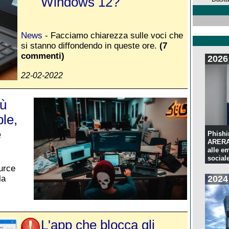
Windows 12?
News
- Facciamo chiarezza sulle voci che
si stanno diffondendo in queste ore.
(7
commenti)
2026
22-02-2022
iù
le,
e
Phishi
ARERA:
alle e
sociale
urce
la
2024
L'app che blocca gli