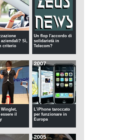
zzazione
Un flop l'accordo di
 aziendali? Sì,
solidarietà in
 criterio
Telecom?
2007
 Winglet,
L'iPhone taroccato
essere il
per funzionare in
y
Europa
2005