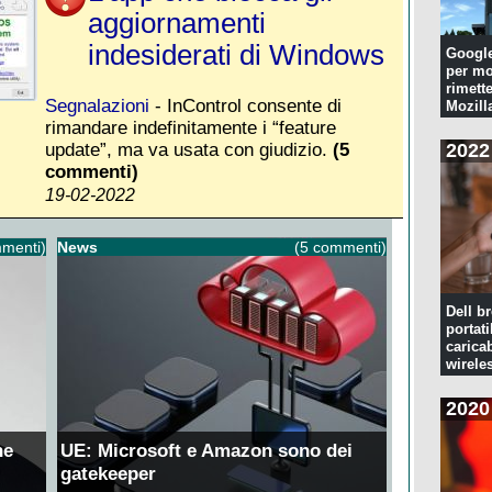
aggiornamenti
indesiderati di Windows
Googl
per mo
rimette
Segnalazioni
- InControl consente di
Mozill
rimandare indefinitamente i “feature
update”, ma va usata con giudizio.
(5
2022
commenti)
19-02-2022
menti)
News
(5 commenti)
Dell br
portati
caricab
wirele
2020
ne
UE: Microsoft e Amazon sono dei
gatekeeper