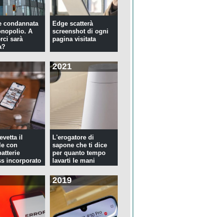
e condannata
Edge scatterà
nopolio. A
screenshot di ogni
rci sarà
pagina visitata
a?
2021
evetta il
L'erogatore di
le con
sapone che ti dice
atterie
per quanto tempo
ss incorporato
lavarti le mani
2019