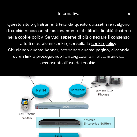
Vai alla versione desktop
×
Informativa
Pbxnsip, il centralino IP a
Questo sito o gli strumenti terzi da questo utilizzati si avvalgono
prova di futuro
di cookie necessari al funzionamento ed utili alle finalità illustrate
nella cookie policy. Se vuoi saperne di più o negare il consenso
La piattaforma di comunicazione pbxnsip
a tutti o ad alcuni cookie, consulta la
cookie policy
.
arriva alla release 4.0. Un centralino
Chiudendo questo banner, scorrendo questa pagina, cliccando
completo, affidabile e sicuro.
su un link o proseguendo la navigazione in altra maniera,
acconsenti all’uso dei cookie.