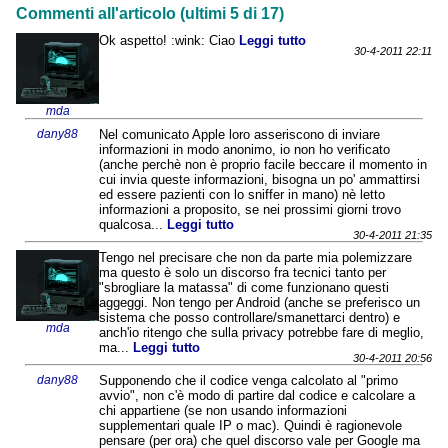
Commenti all'articolo (ultimi 5 di 17)
Ok aspetto! :wink: Ciao
Leggi tutto
30-4-2011 22:11
mda
dany88
Nel comunicato Apple loro asseriscono di inviare
informazioni in modo anonimo, io non ho verificato
(anche perchè non è proprio facile beccare il momento in
cui invia queste informazioni, bisogna un po' ammattirsi
ed essere pazienti con lo sniffer in mano) nè letto
informazioni a proposito, se nei prossimi giorni trovo
qualcosa...
Leggi tutto
30-4-2011 21:35
Tengo nel precisare che non da parte mia polemizzare
ma questo è solo un discorso fra tecnici tanto per
"sbrogliare la matassa" di come funzionano questi
aggeggi. Non tengo per Android (anche se preferisco un
sistema che posso controllare/smanettarci dentro) e
mda
anch'io ritengo che sulla privacy potrebbe fare di meglio,
ma...
Leggi tutto
30-4-2011 20:56
dany88
Supponendo che il codice venga calcolato al "primo
avvio", non c'è modo di partire dal codice e calcolare a
chi appartiene (se non usando informazioni
supplementari quale IP o mac). Quindi è ragionevole
pensare (per ora) che quel discorso vale per Google ma