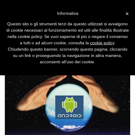
Vai alla versione desktop
×
Informativa
Android è uno spione quanto
Questo sito o gli strumenti terzi da questo utilizzati si avvalgono
l'iPhone
di cookie necessari al funzionamento ed utili alle finalità illustrate
nella cookie policy. Se vuoi saperne di più o negare il consenso
Anche il sistema di Google conserva i dati
a tutti o ad alcuni cookie, consulta la
cookie policy
.
sugli spostamenti dell'utente. Però ha una
Chiudendo questo banner, scorrendo questa pagina, cliccando
spiegazione plausibile.
su un link o proseguendo la navigazione in altra maniera,
acconsenti all’uso dei cookie.