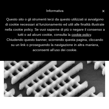
Vai alla versione desktop
×
Informativa
Intel lancia i transistor 3D
Questo sito o gli strumenti terzi da questo utilizzati si avvalgono
Svelati i processori Ivy Bridge con transistor
di cookie necessari al funzionamento ed utili alle finalità illustrate
tri-bridge 3D. Aumentano le prestazioni e
nella cookie policy. Se vuoi saperne di più o negare il consenso a
calano i consumi.
tutti o ad alcuni cookie, consulta la
cookie policy
.
Chiudendo questo banner, scorrendo questa pagina, cliccando
su un link o proseguendo la navigazione in altra maniera,
acconsenti all’uso dei cookie.