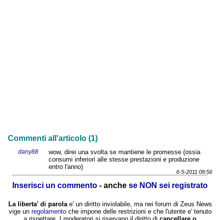
Commenti all'articolo (1)
dany88
wow, direi una svolta se mantiene le promesse (ossia
consumi inferiori alle stesse prestazioni e produzione
entro l'anno)
6-5-2011 09:56
Inserisci un commento
- anche
se NON sei registrato
La liberta' di parola
e' un diritto inviolabile, ma nei forum di Zeus News
vige un
regolamento
che impone delle restrizioni e che l'utente e' tenuto
a rispettare. I moderatori si riservano il diritto di
cancellare o