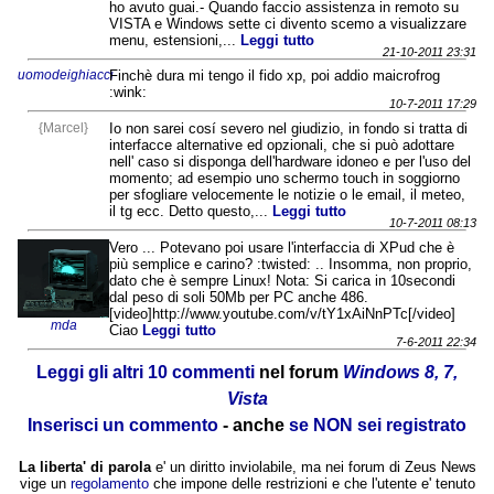
ho avuto guai.- Quando faccio assistenza in remoto su
VISTA e Windows sette ci divento scemo a visualizzare
menu, estensioni,...
Leggi tutto
21-10-2011 23:31
uomodeighiacci
Finchè dura mi tengo il fido xp, poi addio maicrofrog
:wink:
10-7-2011 17:29
{Marcel}
Io non sarei cosí severo nel giudizio, in fondo si tratta di
interfacce alternative ed opzionali, che si può adottare
nell' caso si disponga dell'hardware idoneo e per l'uso del
momento; ad esempio uno schermo touch in soggiorno
per sfogliare velocemente le notizie o le email, il meteo,
il tg ecc. Detto questo,...
Leggi tutto
10-7-2011 08:13
Vero ... Potevano poi usare l'interfaccia di XPud che è
più semplice e carino? :twisted: .. Insomma, non proprio,
dato che è sempre Linux! Nota: Si carica in 10secondi
dal peso di soli 50Mb per PC anche 486.
[video]http://www.youtube.com/v/tY1xAiNnPTc[/video]
mda
Ciao
Leggi tutto
7-6-2011 22:34
Leggi gli altri 10 commenti
nel forum
Windows 8, 7,
Vista
Inserisci un commento
- anche
se NON sei registrato
La liberta' di parola
e' un diritto inviolabile, ma nei forum di Zeus News
vige un
regolamento
che impone delle restrizioni e che l'utente e' tenuto