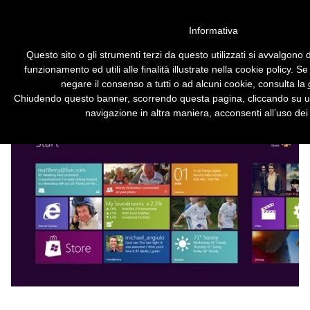
Vai alla versione desktop
Informativa
Windows 8 perde le finestre
Questo sito o gli strumenti terzi da questo utilizzati si avvalgono 
Microsoft dice addio alle finestre e inaugura
funzionamento ed utili alle finalità illustrate nella cookie policy. S
l'era dei "tile": le mattonelle di Windows
negare il consenso a tutti o ad alcuni cookie, consulta la
Phone 7 arriveranno anche su tablet e PC
Chiudendo questo banner, scorrendo questa pagina, cliccando su u
desktop.
navigazione in altra maniera, acconsenti all’uso dei