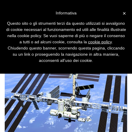
Vai alla versione desktop
×
Informativa
Ricerca spaziale
Questo sito o gli strumenti terzi da questo utilizzati si avvalgono
L'uomo presto ritornerà sulla Luna, ci si
di cookie necessari al funzionamento ed utili alle finalità illustrate
prepara all'esplorazione umana di Marte, la
nella cookie policy. Se vuoi saperne di più o negare il consenso
stazione spaziale internazionale sta per
a tutti o ad alcuni cookie, consulta la
cookie policy
.
essere completata. Cosa pensi degli elevati
Chiudendo questo banner, scorrendo questa pagina, cliccando
costi che tale tipo di ricerca comporta?
su un link o proseguendo la navigazione in altra maniera,
acconsenti all’uso dei cookie.