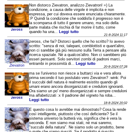
Non distorco Zievatron, analizzo Zievatron! =) La
condizione, a causa delle virgole è implicita e non
espressa, per cui doveva essere enunciata chiaramente.
:P Quindi la condizione che soddisfa il progresso non è
la scomparsa di tutto il genere umano, ma solo della
parte malata che rischia di far morire il tutto, come
zeross
quando ha una...
Leggi tutto
21-8-2024 11:17
zeross, che fai? Distorci quello che ho scritto? Io avevo
scritto: "senza di noi, talepani, comblottisti e quant'altro,
non ci sarebbe già più nessuno sulla Terra a pensare alla
ricerca spaziale. Nè a qualcos'altro. Non ci sarebbero più
esseri pensanti. Solo servitori zombi di padroni marci,
entrambi in prossimità di...
Leggi tutto
Zievatron
20-8-2024 07:28
ma se l'universo non riesce a buttarci via e vera allora
prima secondo il tuo postulato vero Zievatron? :wink: Poi
il succubi dell natura è realmente esistito quando gli
umani erano ancora disorganizzati e creduloni ignoranti.
Ora siamo un po' meno disorganizzati e sempre creduloni
ma alfabetizzati :x Il padrone del vigneto ha roba...
zeross
Leggi tutto
18-8-2024 20:02
E questo cosa lo avrebbe mai dimostrato? Cosa la rende
così intelligente, piuttosto che così deficiente? Se il
sistema universo la butterà via, significa che è vera la
seconda. E non siamo mai stati, nè mai saremo,
"succubi della natura". Ne siamo solo un prodotto, bene
o male che siamo riusciti. Se il prodotto è riuscito...