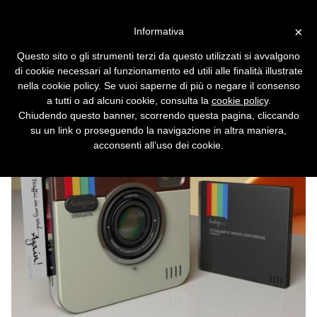
Vai alla versione desktop
×
Informativa
La polaroid che pubblica su
Questo sito o gli strumenti terzi da questo utilizzati si avvalgono
Instagram
di cookie necessari al funzionamento ed utili alle finalità illustrate
nella cookie policy. Se vuoi saperne di più o negare il consenso
Scatta le foto, le condivide su Facebook e
a tutti o ad alcuni cookie, consulta la
cookie policy
.
Instagram e può anche stamparle al volo. Ma
Chiudendo questo banner, scorrendo questa pagina, cliccando
esiste davvero?
su un link o proseguendo la navigazione in altra maniera,
acconsenti all’uso dei cookie.