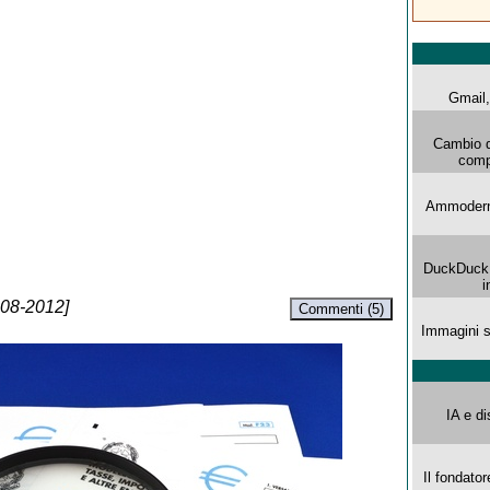
Gmail, 
Cambio d
comp
Ammoderna
DuckDuck G
i
-08-2012]
Commenti (5)
Immagini s
IA e di
Il fondator