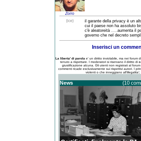
Zorro
{ice}
il garante della privacy è un al
cui il paese non ha assoluto b
c'è aleatoreità .....aumenta il 
governo che nel decreto semplif
Inserisci un comme
La liberta' di parola
e' un diritto inviolabile, ma nei forum
tenuto a rispettare. I moderatori si riservano il diritto di
c
giustificazione alcuna. Gli utenti non registrati al for
commenti ricade esclusivamente sui rispettivi autori. I pri
violenti o che inneggiano all'illegalita'
News
(10 com