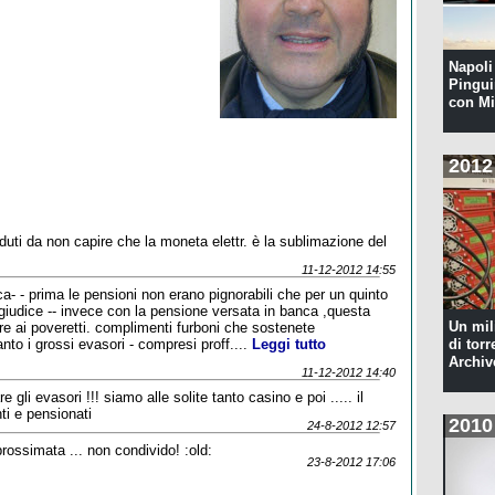
Napoli 
Pingui
con Mi
2012
uti da non capire che la moneta elettr. è la sublimazione del
11-12-2012 14:55
ca- - prima le pensioni non erano pignorabili che per un quinto
giudice -- invece con la pensione versata in banca ,questa
Un mil
re ai poveretti. complimenti furboni che sostenete
anto i grossi evasori - compresi proff....
Leggi tutto
di torr
Archiv
11-12-2012 14:40
e gli evasori !!! siamo alle solite tanto casino e poi ..... il
ti e pensionati
2010
24-8-2012 12:57
rossimata ... non condivido! :old:
23-8-2012 17:06