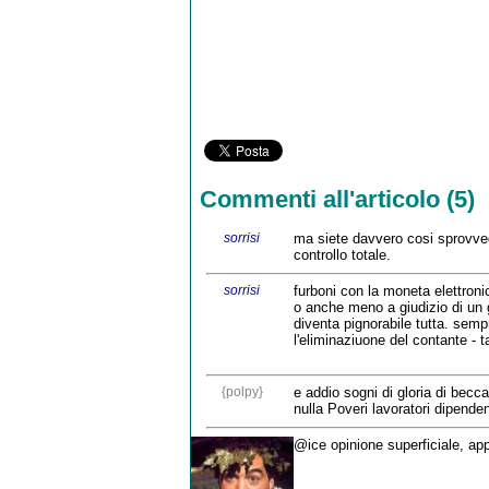
Commenti all'articolo (5)
sorrisi
ma siete davvero cosi sprovved
controllo totale.
sorrisi
furboni con la moneta elettroni
o anche meno a giudizio di un 
diventa pignorabile tutta. semp
l'eliminaziuone del contante - t
{polpy}
e addio sogni di gloria di beccar
nulla Poveri lavoratori dipenden
@ice opinione superficiale, app