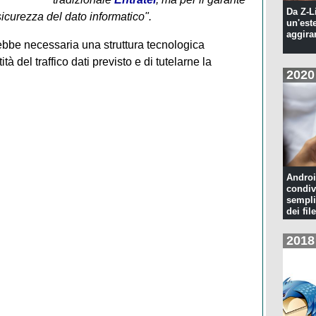
Da Z-L
sicurezza del dato informatico".
un'est
aggira
ebbe necessaria una struttura tecnologica
tà del traffico dati previsto e di tutelarne la
2020
Androi
condiv
sempli
dei file
2018