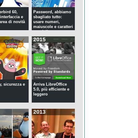
rbird 60,
Password, abbiamo
interfaccia e
sbagliato tutto:
rea di novità
usare numeri,
maiuscole e caratteri
speciali ...
2015
y, sicurezza e
Arriva LibreOffice
5.0, più efficiente e
leggero
2013