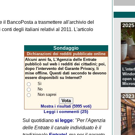
 e il BancoPosta a trasmettere all'archivio del
2025
 conti degli italiani relativi al 2011.
L'articolo
Sondaggio
Dichiarazioni dei redditi pubblicate online
Alcuni anni fa, L'Agenzia delle Entrate
pubblicò sul web i redditi dei cittadini; poi,
dopo l'intervento del Garante Privacy, li
L'inter
mise offline. Questi dati secondo te devono
Windo
essere disponibili su Internet?
open s
Sì
Microso
codi...
No
Non saprei
2023
Mostra i risultati (5995 voti)
Leggi i commenti (25)
Sul quotidiano
si legge
:
"Per l'Agenzia
delle Entrate il canale individuato è il
tradizionale
Entratel
, ma per il garante