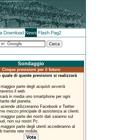
la
Download
News
Flash
Pag2
Sondaggio
Cinque previsioni per il futuro
quale di queste previsioni si realizzerà
?
 maggior parte degli acquisti avverrà
traverso il web.
 sarà in media uno smartphone per ogni
itante del pianeta.
 aziende utilizzeranno Facebook e Twitter
me mezzo principale di assistenza ai clienti.
 maggior parte dei nostri dati saranno sul
oud, non sui nostri Pc.
 maggior parte degli utenti accederanno al
b tramite rete mobile.