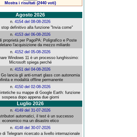
Mostra i risultati (2440 voti)
Agosto 2026
n.
4154 del 08-08-2026
stop definitivo alla funzione ''Invia come''
n.
4153 del 06-08-2026
i proprietà per PagoPA: Poligrafico e Poste
letano l'acquisizione da mezzo miliardo
n.
4152 del 05-08-2026
re Windows 11 è un processo lunghissimo:
Microsoft spiega perché
n.
4151 del 04-08-2026
o lancia gli anti-smart glass con autonomia
nfinita e modalità offline permanente
n.
4150 del 02-08-2026
intetiche su mappe di Google Earth: funzione
sospesa dopo appena due giorni
Luglio 2026
n.
4149 del 31-07-2026
stributori automatici, il test è un successo
economico ma un disastro etico
n.
4148 del 30-07-2026
e di Telegram ricercato a livello internazionale