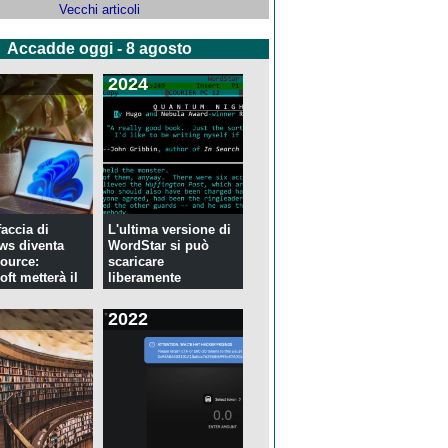
Vecchi articoli
Accadde oggi - 8 agosto
2024
faccia di
L'ultima versione di
ws diventa
WordStar si può
ource:
scaricare
ft metterà il
liberamente
2022