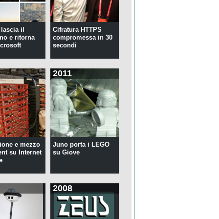
lascia il
Cifratura HTTPS
no e ritorna
compromessa in 30
crosoft
secondi
2011
ione e mezzo
Juno porta i LEGO
ent su Internet
su Giove
e
2008