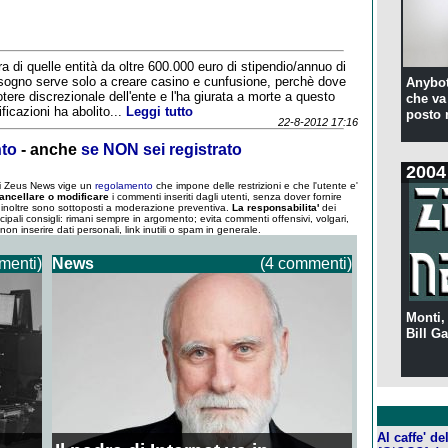
tra di quelle entità da oltre 600.000 euro di stipendio/annuo di
isogno serve solo a creare casino e cunfusione, perchè dove
Anybot
potere discrezionale dell'ente e l'ha giurata a morte a questo
che va 
icazioni ha abolito...
Leggi tutto
posto 
22-8-2012 17:16
nto
- anche
se NON sei registrato
2004
 di Zeus News vige un
regolamento
che impone delle restrizioni e che l'utente e'
ancellare o modificare
i commenti inseriti dagli utenti, senza dover fornire
um inoltre sono sottoposti a moderazione preventiva.
La responsabilita'
dei
ncipali consigli: rimani sempre in argomento; evita commenti offensivi, volgari,
; non inserire dati personali, link inutili o spam in generale.
menti)
News
(4 commenti)
Monti,
Bill Ga
Al caffe' d