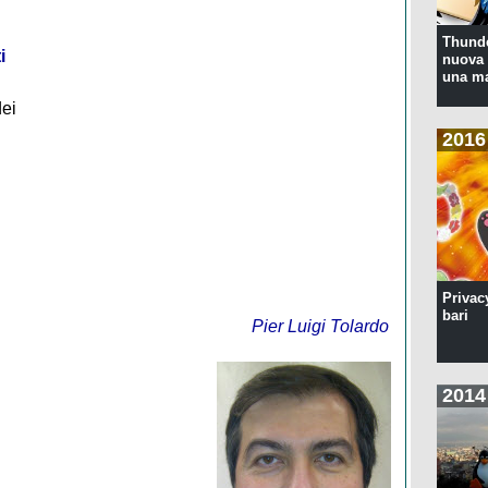
Thunde
i
nuova 
una ma
dei
2016
Privac
bari
Pier Luigi Tolardo
2014