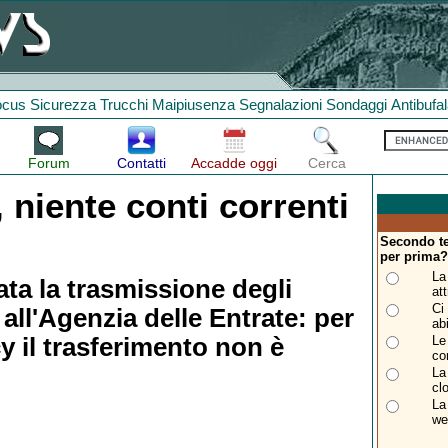
ocus
Sicurezza
Trucchi
Maipiusenza
Segnalazioni
Sondaggi
Antibufa
Forum
Contatti
Accadde oggi
Cerca
 niente conti correnti
Secondo te 
per prima
La
ata la trasmissione degli
at
Ci
 all'Agenzia delle Entrate: per
ab
cy il trasferimento non è
Le
co
La
cl
La
we