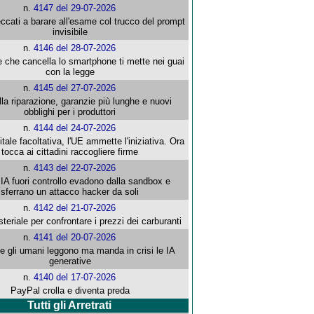
n.
4147 del 29-07-2026
ccati a barare all'esame col trucco del prompt
invisibile
n.
4146 del 28-07-2026
e che cancella lo smartphone ti mette nei guai
con la legge
n.
4145 del 27-07-2026
alla riparazione, garanzie più lunghe e nuovi
obblighi per i produttori
n.
4144 del 24-07-2026
gitale facoltativa, l'UE ammette l'iniziativa. Ora
tocca ai cittadini raccogliere firme
n.
4143 del 22-07-2026
 IA fuori controllo evadono dalla sandbox e
sferrano un attacco hacker da soli
n.
4142 del 21-07-2026
steriale per confrontare i prezzi dei carburanti
n.
4141 del 20-07-2026
che gli umani leggono ma manda in crisi le IA
generative
n.
4140 del 17-07-2026
PayPal crolla e diventa preda
Tutti gli Arretrati