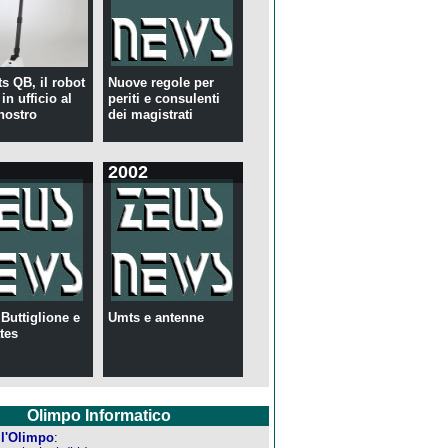
s QB, il robot
Nuove regole per
in ufficio al
periti e consulenti
nostro
dei magistrati
2002
 Buttiglione e
Umts e antenne
tes
Olimpo Informatico
ell'Olimpo
: