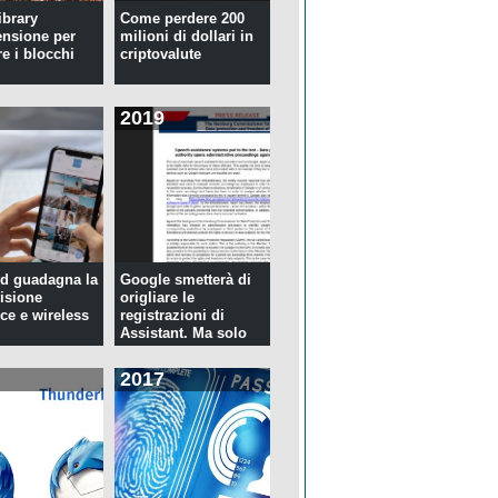
ibrary
Come perdere 200
ensione per
milioni di dollari in
re i blocchi
criptovalute
2019
d guadagna la
Google smetterà di
isione
origliare le
ce e wireless
registrazioni di
Assistant. Ma solo
per tre...
2017