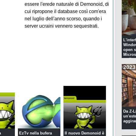
essere l'erede naturale di Demonoid, di
cui ripropone il database così com'era
nel luglio dell'anno scorso, quando i
server ucraini vennero sequestrati.
L'inter
Windo
open s
Microso
codi...
2023
Da Z-L
un'est
aggira
a
EzTv nella bufera
Il nuovo Demonoid è