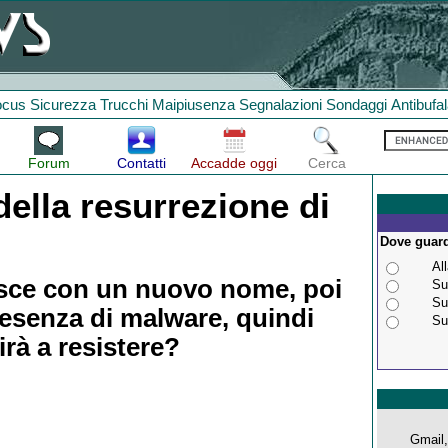
ocus
Sicurezza
Trucchi
Maipiusenza
Segnalazioni
Sondaggi
Antibufa
Forum
Contatti
Accadde oggi
Cerca
ella resurrezione di
Dove guardi
Al
nasce con un nuovo nome, poi
Su
Su
resenza di malware, quindi
Su
rà a resistere?
Gmail, 