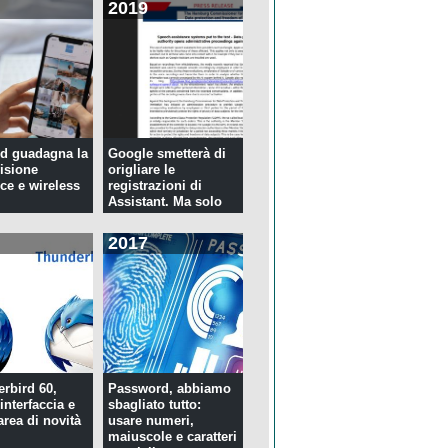
2019
d guadagna la
Google smetterà di
isione
origliare le
ce e wireless
registrazioni di
Assistant. Ma solo
per tre...
2017
rbird 60,
Password, abbiamo
interfaccia e
sbagliato tutto:
rea di novità
usare numeri,
maiuscole e caratteri