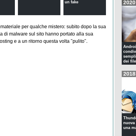
2020
un fake
 materiale per qualche mistero: subito dopo la sua
a di malware sul sito hanno portato alla sua
sting e a un ritorno questa volta "pulito".
Androi
condiv
sempli
dei file
2018
Thunde
nuova 
una ma