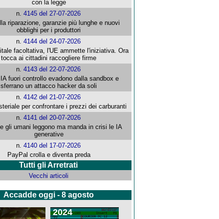
con la legge
n.
4145 del 27-07-2026
alla riparazione, garanzie più lunghe e nuovi
obblighi per i produttori
n.
4144 del 24-07-2026
gitale facoltativa, l'UE ammette l'iniziativa. Ora
tocca ai cittadini raccogliere firme
n.
4143 del 22-07-2026
 IA fuori controllo evadono dalla sandbox e
sferrano un attacco hacker da soli
n.
4142 del 21-07-2026
steriale per confrontare i prezzi dei carburanti
n.
4141 del 20-07-2026
che gli umani leggono ma manda in crisi le IA
generative
n.
4140 del 17-07-2026
PayPal crolla e diventa preda
Tutti gli Arretrati
Vecchi articoli
Accadde oggi - 8 agosto
2024