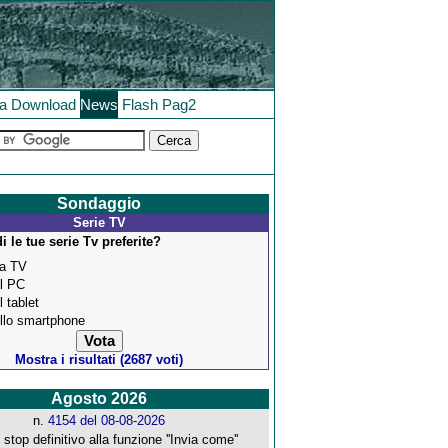
la
Download
News
Flash
Pag2
Sondaggio
Serie TV
 le tue serie Tv preferite?
la TV
l PC
l tablet
llo smartphone
Mostra i risultati (2687 voti)
Agosto 2026
n.
4154 del 08-08-2026
stop definitivo alla funzione ''Invia come''