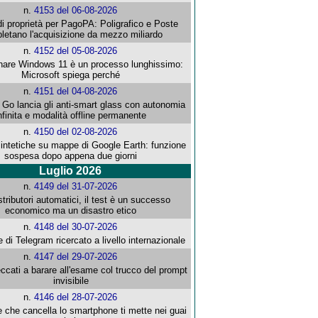
n.
4153 del 06-08-2026
i proprietà per PagoPA: Poligrafico e Poste
letano l'acquisizione da mezzo miliardo
n.
4152 del 05-08-2026
re Windows 11 è un processo lunghissimo:
Microsoft spiega perché
n.
4151 del 04-08-2026
o lancia gli anti-smart glass con autonomia
nfinita e modalità offline permanente
n.
4150 del 02-08-2026
intetiche su mappe di Google Earth: funzione
sospesa dopo appena due giorni
Luglio 2026
n.
4149 del 31-07-2026
stributori automatici, il test è un successo
economico ma un disastro etico
n.
4148 del 30-07-2026
e di Telegram ricercato a livello internazionale
n.
4147 del 29-07-2026
ccati a barare all'esame col trucco del prompt
invisibile
n.
4146 del 28-07-2026
e che cancella lo smartphone ti mette nei guai