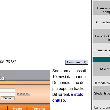
Cambio d
comp
Ammoderna
DuckDuck G
i
Immagini s
-05-2013]
Commenti (1)
IA e di
Sono ormai passati
10 mesi da quando
Demonoid, uno dei
Il fondator
più popolari tracker
Studenti be
BitTorrent,
è stato
chiuso
.
La funzion