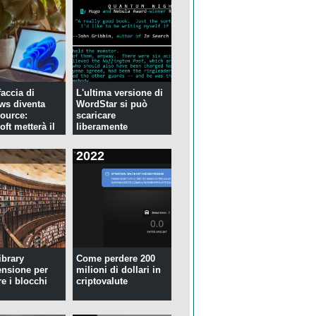
faccia di
L'ultima versione di
ws diventa
WordStar si può
ource:
scaricare
ft metterà il
liberamente
2022
ibrary
Come perdere 200
ensione per
milioni di dollari in
re i blocchi
criptovalute