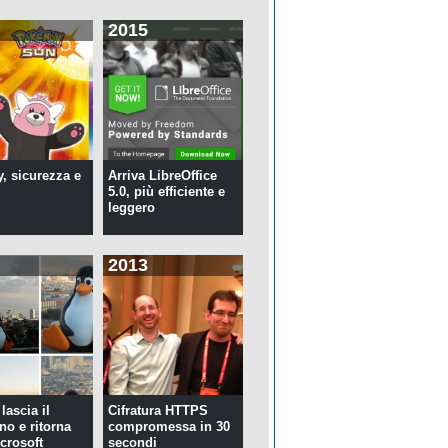
speciali ...
2015
y, sicurezza e
Arriva LibreOffice
5.0, più efficiente e
leggero
2013
lascia il
Cifratura HTTPS
no e ritorna
compromessa in 30
crosoft
secondi