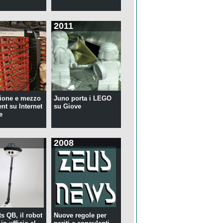
2011
ione e mezzo
Juno porta i LEGO
ent su Internet
su Giove
e
2008
s QB, il robot
Nuove regole per