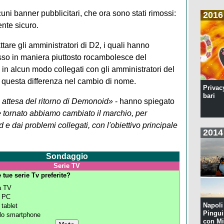
cuni banner pubblicitari, che ora sono stati rimossi:
2016
nte sicuro.
ttare gli amministratori di D2, i quali hanno
sso in maniera piuttosto rocambolesce del
n alcun modo collegati con gli amministratori del
ere questa differenza nel cambio di nome.
Privac
bari
n attesa del ritorno di Demonoid»
- hanno spiegato
tornato abbiamo cambiato il marchio, per
 e dai problemi collegati, con l'obiettivo principale
2014
Sondaggio
Serie TV
 tue serie Tv preferite?
a TV
 PC
Napoli 
 tablet
Pingui
lo smartphone
con Mi