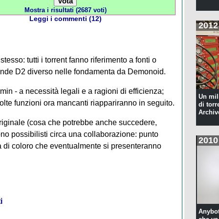
Mostra i risultati (2687 voti)
Leggi i commenti (12)
2012
esso: tutti i torrent fanno riferimento a fonti o
 rende D2 diverso nelle fondamenta da Demonoid.
in - a necessità legali e a ragioni di efficienza;
Un mil
molte funzioni ora mancanti riappariranno in seguito.
di torr
Archiv
 originale (cosa che potrebbe anche succedere,
ono possibilisti circa una collaborazione: punto
2010
tà di coloro che eventualmente si presenteranno
i
Anybot