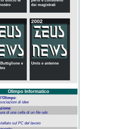
in ufficio al
periti e consulenti
nostro
dei magistrati
2002
 Buttiglione e
Umts e antenne
tes
Olimpo Informatico
ell'Olimpo
:
ociazioni di idee
zione
:
tura di una cella di un file ods
allato sul PC del lavoro