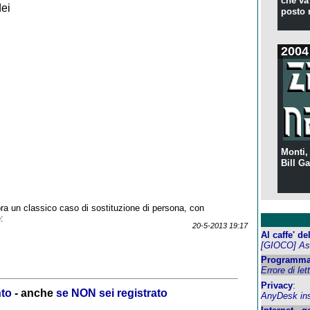
che va 
dei
posto 
2004
Monti,
Bill Ga
a un classico caso di sostituzione di persona, con
:
20-5-2013 19:17
Al caffe' d
[GIOCO] Ass
Programma
Errore di let
Privacy
:
nto
- anche
se NON sei registrato
AnyDesk inst