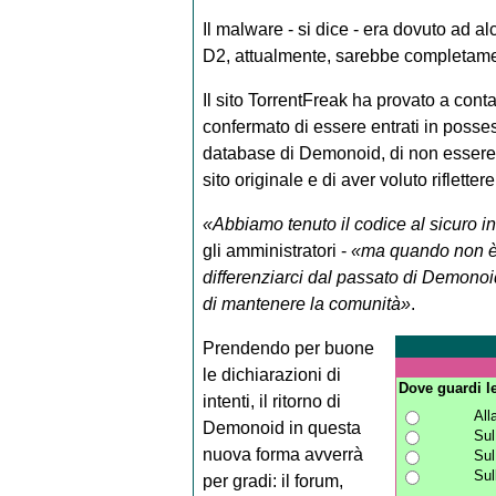
Il malware - si dice - era dovuto ad al
D2, attualmente, sarebbe completame
Il sito TorrentFreak ha provato a conta
confermato di essere entrati in posse
database di Demonoid, di non essere i
sito originale e di aver voluto riflett
«Abbiamo tenuto il codice al sicuro i
gli amministratori -
«ma quando non è 
differenziarci dal passato di Demonoid
di mantenere la comunità»
.
Prendendo per buone
le dichiarazioni di
Dove guardi le
intenti, il ritorno di
All
Demonoid in questa
Sul
nuova forma avverrà
Sul
Sul
per gradi: il forum,