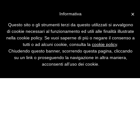
Vai alla versione desktop
×
Informativa
Spam fraudolento, anche
Questo sito o gli strumenti terzi da questo utilizzati si avvalgono
nelle intestazioni
di cookie necessari al funzionamento ed utili alle finalità illustrate
nella cookie policy. Se vuoi saperne di più o negare il consenso a
Due terzi delle e-mail inviate come spam
tutti o ad alcuni cookie, consulta la
cookie policy
.
contengono informazioni fraudolente
Chiudendo questo banner, scorrendo questa pagina, cliccando
nell'intestazione, in modo da rendere più
su un link o proseguendo la navigazione in altra maniera,
difficile il riconoscimento del mittente.
acconsenti all’uso dei cookie.