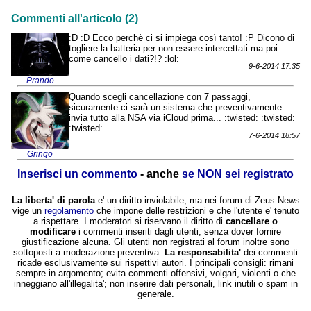
Commenti all'articolo (2)
:D :D Ecco perchè ci si impiega così tanto! :P Dicono di
togliere la batteria per non essere intercettati ma poi
come cancello i dati?!? :lol:
9-6-2014 17:35
Prando
Quando scegli cancellazione con 7 passaggi,
sicuramente ci sarà un sistema che preventivamente
invia tutto alla NSA via iCloud prima... :twisted: :twisted:
:twisted:
7-6-2014 18:57
Gringo
Inserisci un commento
- anche
se NON sei registrato
La liberta' di parola
e' un diritto inviolabile, ma nei forum di Zeus News
vige un
regolamento
che impone delle restrizioni e che l'utente e' tenuto
a rispettare. I moderatori si riservano il diritto di
cancellare o
modificare
i commenti inseriti dagli utenti, senza dover fornire
giustificazione alcuna. Gli utenti non registrati al forum inoltre sono
sottoposti a moderazione preventiva.
La responsabilita'
dei commenti
ricade esclusivamente sui rispettivi autori. I principali consigli: rimani
sempre in argomento; evita commenti offensivi, volgari, violenti o che
inneggiano all'illegalita'; non inserire dati personali, link inutili o spam in
generale.