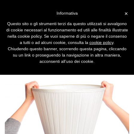
Vai alla versione desktop
×
Informativa
Eliminare i dati sensibili su
Questo sito o gli strumenti terzi da questo utilizzati si avvalgono
Mac OS X in modo sicuro
di cookie necessari al funzionamento ed utili alle finalità illustrate
nella cookie policy. Se vuoi saperne di più o negare il consenso
Svuotare il cestino è un'azione che non
a tutti o ad alcuni cookie, consulta la
cookie policy
.
cancella definitivamente i file.
Chiudendo questo banner, scorrendo questa pagina, cliccando
su un link o proseguendo la navigazione in altra maniera,
acconsenti all’uso dei cookie.