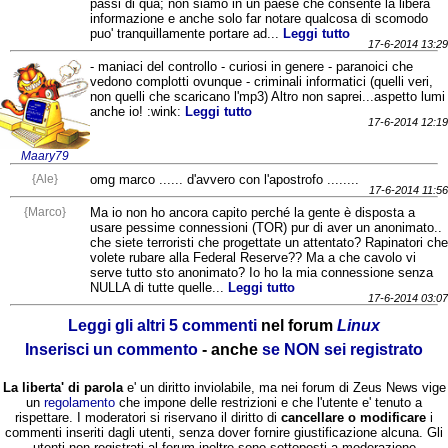
passi di qua; non siamo in un paese che consente la libera
informazione e anche solo far notare qualcosa di scomodo
puo' tranquillamente portare ad...
Leggi tutto
17-6-2014 13:29
- maniaci del controllo - curiosi in genere - paranoici che
vedono complotti ovunque - criminali informatici (quelli veri,
non quelli che scaricano l'mp3) Altro non saprei...aspetto lumi
anche io! :wink:
Leggi tutto
17-6-2014 12:19
Maary79
{Ale}
omg marco ...... d'avvero con l'apostrofo ........
17-6-2014 11:56
{Marco}
Ma io non ho ancora capito perché la gente è disposta a
usare pessime connessioni (TOR) pur di aver un anonimato..
che siete terroristi che progettate un attentato? Rapinatori che
volete rubare alla Federal Reserve?? Ma a che cavolo vi
serve tutto sto anonimato? Io ho la mia connessione senza
NULLA di tutte quelle...
Leggi tutto
17-6-2014 03:07
Leggi gli altri 5 commenti
nel forum
Linux
Inserisci un commento
- anche
se NON sei registrato
La liberta' di parola
e' un diritto inviolabile, ma nei forum di Zeus News vige
un
regolamento
che impone delle restrizioni e che l'utente e' tenuto a
rispettare. I moderatori si riservano il diritto di
cancellare o modificare
i
commenti inseriti dagli utenti, senza dover fornire giustificazione alcuna. Gli
utenti non registrati al forum inoltre sono sottoposti a moderazione