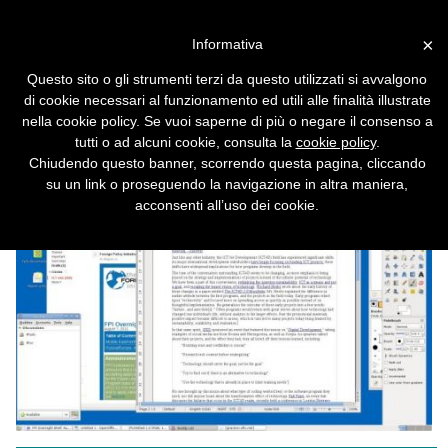
×
Informativa
Il sistema operativo che
Vai alla versione desktop
Questo sito o gli strumenti terzi da questo utilizzati si avvalgono
usano gli esperti di sicurezza
di cookie necessari al funzionamento ed utili alle finalità illustrate
nella cookie policy. Se vuoi saperne di più o negare il consenso a
Tails viene utilizzato da esperti di sicurezza
tutti o ad alcuni cookie, consulta la
cookie policy
.
quali Edward Snowden e Bruce Schneier.
Chiudendo questo banner, scorrendo questa pagina, cliccando
su un link o proseguendo la navigazione in altra maniera,
acconsenti all’uso dei cookie.