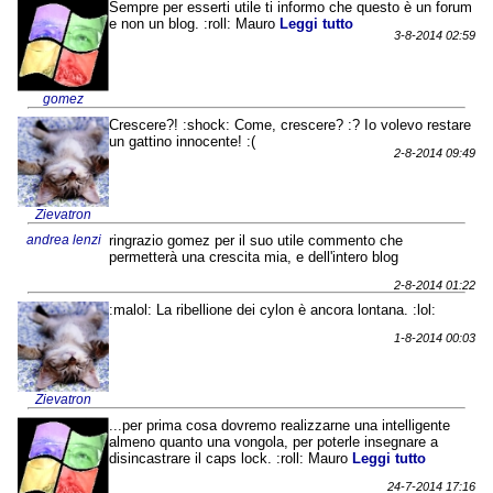
Sempre per esserti utile ti informo che questo è un forum
e non un blog. :roll: Mauro
Leggi tutto
3-8-2014 02:59
gomez
Crescere?! :shock: Come, crescere? :? Io volevo restare
un gattino innocente! :(
2-8-2014 09:49
Zievatron
andrea lenzi
ringrazio gomez per il suo utile commento che
permetterà una crescita mia, e dell'intero blog
2-8-2014 01:22
:malol: La ribellione dei cylon è ancora lontana. :lol:
1-8-2014 00:03
Zievatron
...per prima cosa dovremo realizzarne una intelligente
almeno quanto una vongola, per poterle insegnare a
disincastrare il caps lock. :roll: Mauro
Leggi tutto
24-7-2014 17:16