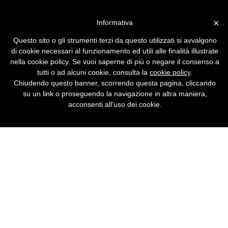
Vai alla versione desktop
×
Informativa
Ma quanto costa una
Questo sito o gli strumenti terzi da questo utilizzati si avvalgono
chiamata con quel prefisso?
di cookie necessari al funzionamento ed utili alle finalità illustrate
nella cookie policy. Se vuoi saperne di più o negare il consenso a
Breve guida ai costi delle telefonate a numeri
tutti o ad alcuni cookie, consulta la
cookie policy
.
con prefissi insoliti.
Chiudendo questo banner, scorrendo questa pagina, cliccando
su un link o proseguendo la navigazione in altra maniera,
acconsenti all’uso dei cookie.