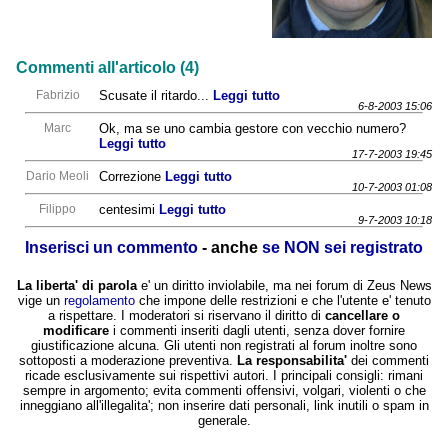
Commenti all'articolo (4)
Fabrizio
Scusate il ritardo...
Leggi tutto
6-8-2003 15:06
Marc
Ok, ma se uno cambia gestore con vecchio numero?
Leggi tutto
17-7-2003 19:45
Dario Meoli
Correzione
Leggi tutto
10-7-2003 01:08
Filippo
centesimi
Leggi tutto
9-7-2003 10:18
Inserisci un commento
- anche
se NON sei registrato
La liberta' di parola
e' un diritto inviolabile, ma nei forum di Zeus News
vige un
regolamento
che impone delle restrizioni e che l'utente e' tenuto
a rispettare. I moderatori si riservano il diritto di
cancellare o
modificare
i commenti inseriti dagli utenti, senza dover fornire
giustificazione alcuna. Gli utenti non registrati al forum inoltre sono
sottoposti a moderazione preventiva.
La responsabilita'
dei commenti
ricade esclusivamente sui rispettivi autori. I principali consigli: rimani
sempre in argomento; evita commenti offensivi, volgari, violenti o che
inneggiano all'illegalita'; non inserire dati personali, link inutili o spam in
generale.