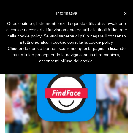
Vai alla versione desktop
×
Informativa
Col riconoscimento facciale
Questo sito o gli strumenti terzi da questo utilizzati si avvalgono
smaschera le attrici porno
di cookie necessari al funzionamento ed utili alle finalità illustrate
nella cookie policy. Se vuoi saperne di più o negare il consenso
Grazie a FindFace nessuna identità è più
a tutti o ad alcuni cookie, consulta la
cookie policy
.
segreta.
Chiudendo questo banner, scorrendo questa pagina, cliccando
su un link o proseguendo la navigazione in altra maniera,
acconsenti all’uso dei cookie.