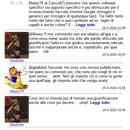
{V_i_R}
Maary79 (e Cesco67) presumo che questo software
specifico sia appunto specifico e più ottimizzato per il
riconoscimento facciale (mentre Google immagini è
generico per immagini di qualunque tipo). Tra l'altro terrà
conto del fatto che si può cambiare ad es. taglio di
capelli e anche colore? E...
Leggi tutto
16-5-2016 21:49
@Maary Il mio commento non era relativo all'app o a
come essa viene usata ma solo alle parole utilizzate per
giustificarne l'utilizzo che giudico assolutamente ridicole,
ipocrite e inappropriate anche e, soprattutto, per quei
paesi... :roll:
15-5-2016 16:07
Gladiator
@gladiator Secondo me sono solo mosse pubblicitarie,
nei paesi ex comunisti poi, che sono più svegli di noi in
quel senso... :wink: Non gli importa chi e come la gente
usa quell'app, gli importa solo che venga usata.
15-5-2016 15:55
Maary79
Cosa non si inventa pur di trovare una giustificazione
anche alle cose più becere... :umpf:
Leggi tutto
14-5-2016 15:46
Gladiator