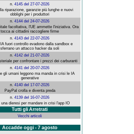
n.
4145 del 27-07-2026
alla riparazione, garanzie più lunghe e nuovi
obblighi per i produttori
n.
4144 del 24-07-2026
gitale facoltativa, l'UE ammette l'iniziativa. Ora
tocca ai cittadini raccogliere firme
n.
4143 del 22-07-2026
 IA fuori controllo evadono dalla sandbox e
sferrano un attacco hacker da soli
n.
4142 del 21-07-2026
steriale per confrontare i prezzi dei carburanti
n.
4141 del 20-07-2026
che gli umani leggono ma manda in crisi le IA
generative
n.
4140 del 17-07-2026
PayPal crolla e diventa preda
n.
4139 del 16-07-2026
 una dieresi per mandare in crisi l'app IO
Tutti gli Arretrati
Vecchi articoli
Accadde oggi - 7 agosto