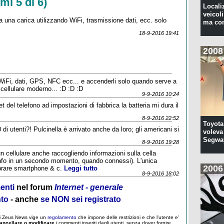
mi 5 di 6)
Locali
veicoli
una carica utilizzando WiFi, trasmissione dati, ecc. solo
ma con
18-9-2016 19:41
2008
WiFi, dati, GPS, NFC ecc... e accenderli solo quando serve a
 cellulare moderno... :D :D :D
9-9-2016 10:24
 del telefono ad impostazioni di fabbrica la batteria mi dura il
8-9-2016 22:52
Toyota
di utenti?! Pulcinella è arrivato anche da loro; gli americani si
voleva 
Segwa
8-9-2016 19:28
un cellulare anche raccogliendo informazioni sulla cella
e info in un secondo momento, quando connessi). L'unica
2006
mprare smartphone & c.
Leggi tutto
8-9-2016 18:02
enti
nel forum
Internet - generale
nto
- anche
se NON sei registrato
 di Zeus News vige un
regolamento
che impone delle restrizioni e che l'utente e'
ancellare o modificare
i commenti inseriti dagli utenti, senza dover fornire