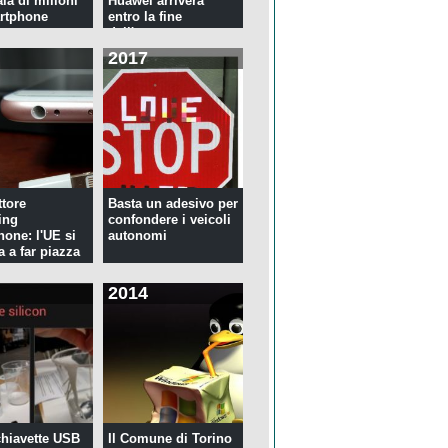
ia di milioni
Huawei arriverà
rtphone
entro la fine
dell'anno
2017
tore
Basta un adesivo per
ing
confondere i veicoli
hone: l'UE si
autonomi
a a far piazza
2014
 chiavette USB
Il Comune di Torino