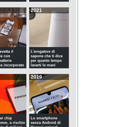
2021
evetta il
L'erogatore di
le con
sapone che ti dice
atterie
per quanto tempo
ss incorporato
lavarti le mani
2019
ei chip
Lo smartphone
mm, a rischio
senza Android di