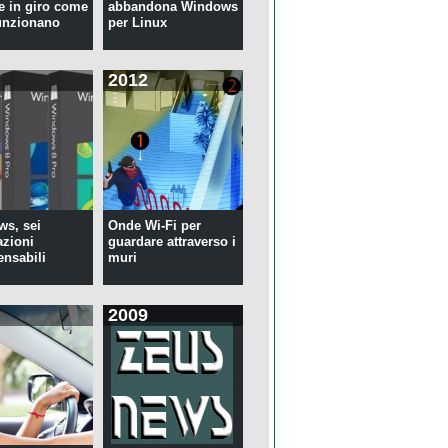
te in giro come
abbandona Windows
unzionano
per Linux
2012
s, sei
Onde Wi-Fi per
azioni
guardare attraverso i
ensabili
muri
2009