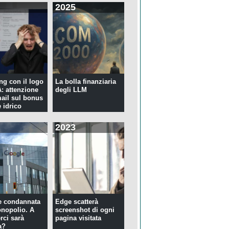
2025
ng con il logo
La bolla finanziaria
 attenzione
degli LLM
mail sul bonus
 idrico
2023
e condannata
Edge scatterà
nopolio. A
screenshot di ogni
rci sarà
pagina visitata
a?