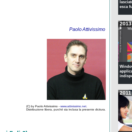
lascia
esca f
2013
Paolo Attivissimo
Window
applic
indisp
2011
(C) by Paolo Attivissimo -
www.attivissimo.net
.
Distribuzione libera, purché sia inclusa la presente dicitura.