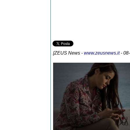
[
ZEUS News
-
www.zeusnews.it
- 08