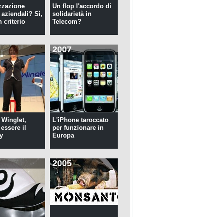
zzazione
Un flop l'accordo di
 aziendali? Sì,
solidarietà in
 criterio
Telecom?
2007
 Winglet,
L'iPhone taroccato
essere il
per funzionare in
y
Europa
2005