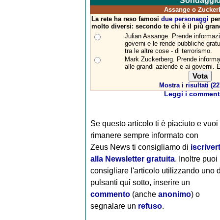
Sondaggi
Assange o Zucker
La rete ha reso famosi
due personaggi
per
molto diversi: secondo te chi è il più gra
Julian Assange. Prende informazio
governi e le rende pubbliche grat
tra le altre cose - di terrorismo.
Mark Zuckerberg. Prende informazi
alle grandi aziende e ai governi. 
Mostra i risultati (22
Leggi i commenti
Se questo articolo ti è piaciuto e vuoi
rimanere sempre informato con
Zeus News
ti consigliamo di
iscrivert
alla Newsletter gratuita
. Inoltre puoi
consigliare l'articolo utilizzando uno 
pulsanti qui sotto, inserire un
commento
(anche
anonimo
) o
segnalare un
refuso
.