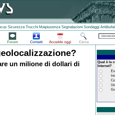
ocus
Sicurezza
Trucchi
Maipiusenza
Segnalazioni
Sondaggi
Antibufa
Forum
Contatti
Accadde oggi
Cerca
geolocalizzazione?
Qual è la c
e un milione di dollari di
Internet?
Es
Int
Co
Us
Gr