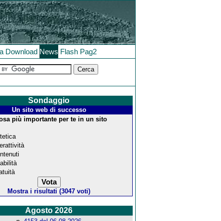
la
Download
News
Flash
Pag2
Sondaggio
Un sito web di successo
osa più importante per te in un sito
tetica
erattività
ntenuti
abilità
atuità
Mostra i risultati (3047 voti)
Agosto 2026