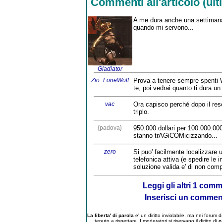
Commenti all'articolo (ulti
A me dura anche una settimana 
quando mi servono...
Gladiator
Zio_LoneWolf
Prova a tenere sempre spenti 
te, poi vedrai quanto ti dura un
vac
Ora capisco perché dopo il reset
triplo.
{padova}
950.000 dollari per 100.000.000 
stanno trAGiCOMicizzando...
zero
Si puo' facilmente localizzare 
telefonica attiva (e spedire l
soluzione valida e' di non co
Leggi gli altri 1 comm
Inserisci un comme
La liberta' di parola
e' un diritto inviolabile, ma nei forum
tenuto a rispettare. I moderatori si riservano il diritto di
c