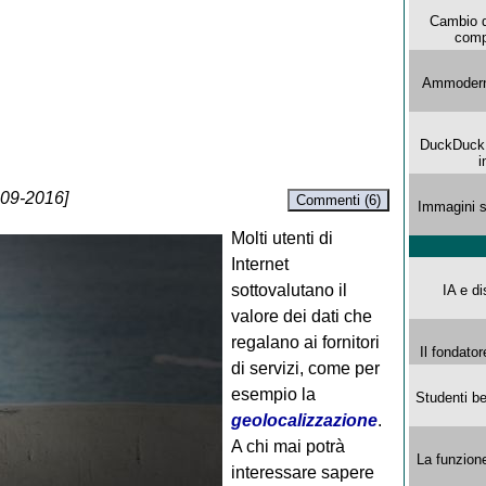
Cambio d
comp
Ammoderna
DuckDuck G
i
-09-2016]
Commenti (6)
Immagini s
Molti utenti di
Internet
sottovalutano il
IA e di
valore dei dati che
regalano ai fornitori
Il fondator
di servizi, come per
esempio la
Studenti be
geolocalizzazione
.
A chi mai potrà
La funzion
interessare sapere