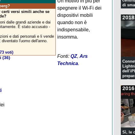
o
centina
Un motivo in più per
di sma
berg?
spegnere il Wi-Fi dei
 certi versi simili anche se
dispositivi mobili
nde?
2018
ni dalle grandi aziende e dai
quando non è
uitamente. È stato accusato -
indispensabile,
oni e dati personali e li vende
insomma.
È diventato l'uomo dell'anno.
73 voti)
Fonti:
QZ
,
Ars
 (36)
Connet
Technica
.
Lightn
dell'iP
prepar
pulita
2016
i
dei
Sì, le