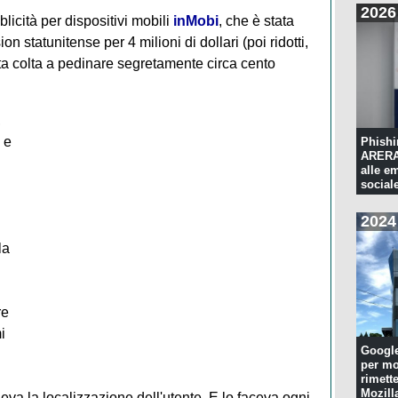
2026
blicità per dispositivi mobili
inMobi
, che è stata
statunitense per 4 milioni di dollari (poi ridotti,
ata colta a pedinare segretamente circa cento
,
 e
Phishi
ARERA:
alle e
sociale
2024
la
re
i
Googl
per mo
rimette
Mozill
neva la localizzazione dell'utente. E lo faceva ogni