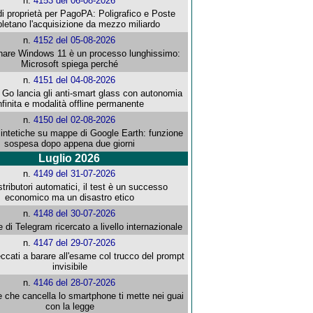
n.
4153 del 06-08-2026
i proprietà per PagoPA: Poligrafico e Poste
letano l'acquisizione da mezzo miliardo
n.
4152 del 05-08-2026
re Windows 11 è un processo lunghissimo:
Microsoft spiega perché
n.
4151 del 04-08-2026
o lancia gli anti-smart glass con autonomia
nfinita e modalità offline permanente
n.
4150 del 02-08-2026
intetiche su mappe di Google Earth: funzione
sospesa dopo appena due giorni
Luglio 2026
n.
4149 del 31-07-2026
stributori automatici, il test è un successo
economico ma un disastro etico
n.
4148 del 30-07-2026
e di Telegram ricercato a livello internazionale
n.
4147 del 29-07-2026
ccati a barare all'esame col trucco del prompt
invisibile
n.
4146 del 28-07-2026
e che cancella lo smartphone ti mette nei guai
con la legge