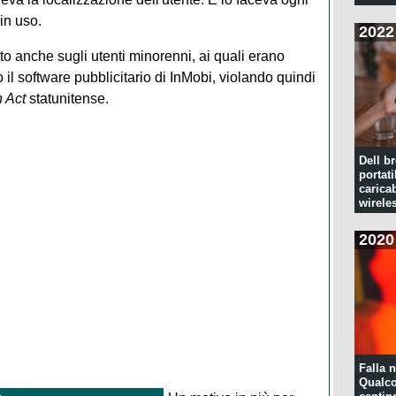
in uso.
2022
o anche sugli utenti minorenni, ai quali erano
il software pubblicitario di InMobi, violando quindi
n Act
statunitense.
Dell br
portati
caricab
wirele
2020
Falla n
Qualco