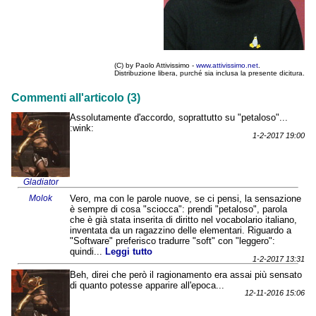
(C) by Paolo Attivissimo -
www.attivissimo.net
.
Distribuzione libera, purché sia inclusa la presente dicitura.
Commenti all'articolo (3)
Assolutamente d'accordo, soprattutto su "petaloso"...
:wink:
1-2-2017 19:00
Gladiator
Molok
Vero, ma con le parole nuove, se ci pensi, la sensazione
è sempre di cosa "sciocca": prendi "petaloso", parola
che è già stata inserita di diritto nel vocabolario italiano,
inventata da un ragazzino delle elementari. Riguardo a
"Software" preferisco tradurre "soft" con "leggero":
quindi...
Leggi tutto
1-2-2017 13:31
Beh, direi che però il ragionamento era assai più sensato
di quanto potesse apparire all'epoca...
12-11-2016 15:06