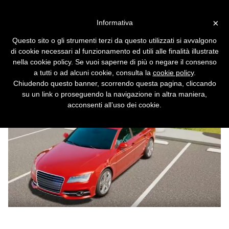
Vai alla versione desktop
×
Informativa
La batteria per auto che si
Questo sito o gli strumenti terzi da questo utilizzati si avvalgono
ricarica in cinque minuti
di cookie necessari al funzionamento ed utili alle finalità illustrate
nella cookie policy. Se vuoi saperne di più o negare il consenso
L'auto si ricaricherà più velocemente dello
a tutti o ad alcuni cookie, consulta la
cookie policy
.
smartphone.
Chiudendo questo banner, scorrendo questa pagina, cliccando
su un link o proseguendo la navigazione in altra maniera,
acconsenti all’uso dei cookie.