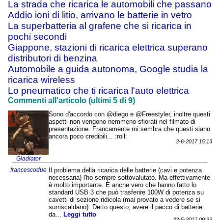
La strada che ricarica le automobili che passano
Addio ioni di litio, arrivano le batterie in vetro
La superbatteria al grafene che si ricarica in
pochi secondi
Giappone, stazioni di ricarica elettrica superano
distributori di benzina
Automobile a guida autonoma, Google studia la
ricarica wireless
Lo pneumatico che ti ricarica l'auto elettrica
Commenti all'articolo (ultimi 5 di 9)
Sono d'accordo con @diego e @Freestyler, inoltre questi
aspetti non vengono nemmeno sfiorati nel filmato di
presentazione. Francamente mi sembra che questi siano
ancora poco credibili... :roll:
3-6-2017 15:13
Gladiator
francescodue
Il problema della ricarica delle batterie (cavi e potenza
necessaria) l'ho sempre sottovalutato. Ma effettivamente
è molto importante. È anche vero che hanno fatto lo
standard USB 3 che può trasferire 100W di potenza su
cavetti di sezione ridicola (mai provato a vedere se si
surriscaldano). Detto questo, avere il pacco di batterie
da...
Leggi tutto
22-5-2017 09:33