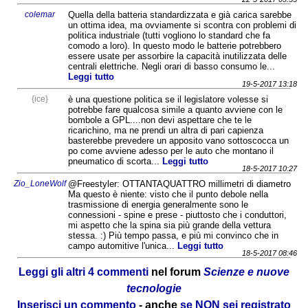
colemar
Quella della batteria standardizzata e già carica sarebbe
un ottima idea, ma ovviamente si scontra con problemi di
politica industriale (tutti vogliono lo standard che fa
comodo a loro). In questo modo le batterie potrebbero
essere usate per assorbire la capacità inutilizzata delle
centrali elettriche. Negli orari di basso consumo le...
Leggi tutto
19-5-2017 13:18
{ice}
è una questione politica se il legislatore volesse si
potrebbe fare qualcosa simile a quanto avviene con le
bombole a GPL....non devi aspettare che te le
ricarichino, ma ne prendi un altra di pari capienza
basterebbe prevedere un apposito vano sottoscocca un
po come avviene adesso per le auto che montano il
pneumatico di scorta...
Leggi tutto
18-5-2017 10:27
Zio_LoneWolf
@Freestyler: OTTANTAQUATTRO millimetri di diametro
Ma questo è niente: visto che il punto debole nella
trasmissione di energia generalmente sono le
connessioni - spine e prese - piuttosto che i conduttori,
mi aspetto che la spina sia più grande della vettura
stessa. :) Più tempo passa, e più mi convinco che in
campo automitive l'unica...
Leggi tutto
18-5-2017 08:46
Leggi gli altri 4 commenti
nel forum
Scienze e nuove
tecnologie
Inserisci un commento
- anche
se NON sei registrato