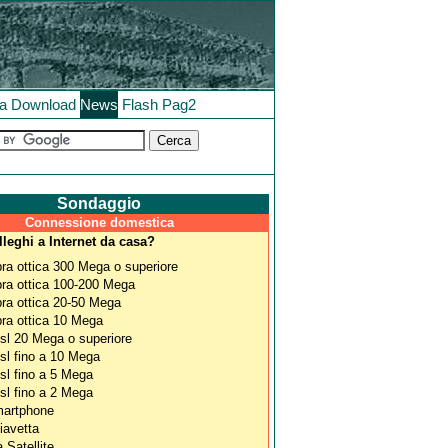
la
Download
News
Flash
Pag2
Sondaggio
Connessione domestica
lleghi a Internet da casa?
bra ottica 300 Mega o superiore
bra ottica 100-200 Mega
bra ottica 20-50 Mega
bra ottica 10 Mega
sl 20 Mega o superiore
sl fino a 10 Mega
sl fino a 5 Mega
sl fino a 2 Mega
artphone
iavetta
a Satellite