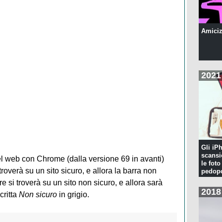
Amiciz
2021
Gli iP
scansi
el web con Chrome (dalla versione 69 in avanti)
le foto
troverà su un sito sicuro, e allora la barra non
pedopo
re si troverà su un sito non sicuro, e allora sarà
2018
critta
Non sicuro
in grigio.