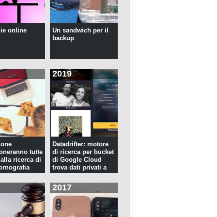
ie online
Un sandwich per il
backup
2019
hone
Datadrifter: motore
oneranno tutte
di ricerca per bucket
 alla ricerca di
di Google Cloud
rnografia
trova dati privati a
p...
2017