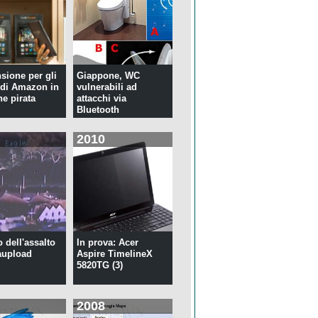
nsione per gli
Giappone, WC
di Amazon in
vulnerabili ad
ne pirata
attacchi via
Bluetooth
2010
o dell'assalto
In prova: Acer
aupload
Aspire TimelineX
5820TG (3)
2008