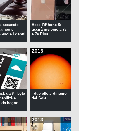
ta accusato
Ecco l'iPhone 8:
tamente
uscirà insieme a 7s
 vuole i danni
e 7s Plus
2015
isk da 8 Tbyte
I due effetti dinamo
idabilità e
del Sole
 da bagno
2013