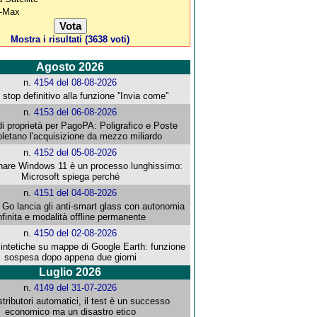
-Max
Mostra i risultati (3638 voti)
Agosto 2026
n.
4154 del 08-08-2026
stop definitivo alla funzione ''Invia come''
n.
4153 del 06-08-2026
i proprietà per PagoPA: Poligrafico e Poste
letano l'acquisizione da mezzo miliardo
n.
4152 del 05-08-2026
re Windows 11 è un processo lunghissimo:
Microsoft spiega perché
n.
4151 del 04-08-2026
o lancia gli anti-smart glass con autonomia
nfinita e modalità offline permanente
n.
4150 del 02-08-2026
intetiche su mappe di Google Earth: funzione
sospesa dopo appena due giorni
Luglio 2026
n.
4149 del 31-07-2026
stributori automatici, il test è un successo
economico ma un disastro etico