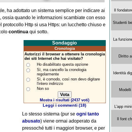
e, ha adottato un sistema semplice per indicare ai
Il fondator
o", ossia quando le informazioni scambiate con esso
Studenti be
 protocollo Http si usa Https: un lucchetto chiuso e
icolo
continua
qui sotto.
La funzion
Sondaggio
Cronologia
Autorizzi il browser a ottenere la cronologia
Diritto 
dei siti Internet che hai visitato?
Ho disabilitato questa opzione
Sì, ma cancello la cronologia
Identità di
regolarmente
Sì, è comodo, così non devo digitare
l'intero indirizzo
Non so
Modelli
Mostra i risultati (2437 voti)
Leggi i commenti (18)
L'app mini
Lo stesso sistema (pur se
ogni tanto
Il font 
abusato
) viene ormai adoperato da
pressoché tutti i maggiori browser, e per