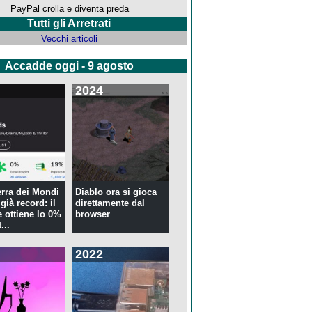
PayPal crolla e diventa preda
Tutti gli Arretrati
Vecchi articoli
Accadde oggi - 9 agosto
2024
rra dei Mondi
Diablo ora si gioca
già record: il
direttamente dal
 ottiene lo 0%
browser
...
2022