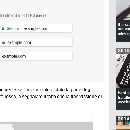
Il pira
ingius
adesso
2016
richiedesse l'inserimento di dati da parte degli
Hard d
à rossa, a segnalare il fatto che la trasmissione di
tra aff
vasche
2014