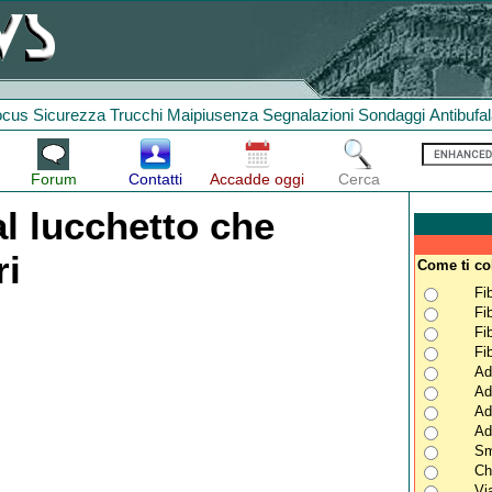
ocus
Sicurezza
Trucchi
Maipiusenza
Segnalazioni
Sondaggi
Antibufa
Forum
Contatti
Accadde oggi
Cerca
l lucchetto che
ri
Come ti co
Fi
Fi
Fi
Fi
Ad
Ad
Ad
Ad
Sm
Ch
Vi