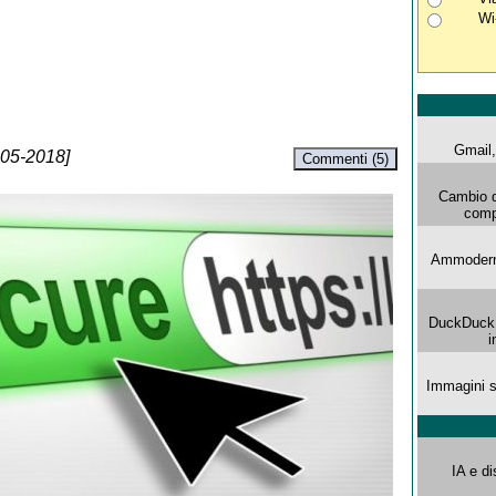
Wi
Gmail, 
-05-2018]
Commenti (5)
Cambio d
comp
Ammoderna
DuckDuck G
i
Immagini s
IA e di