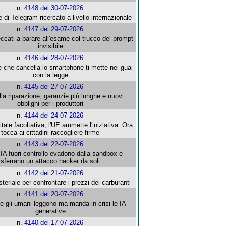
n.
4148 del 30-07-2026
e di Telegram ricercato a livello internazionale
n.
4147 del 29-07-2026
ccati a barare all'esame col trucco del prompt
invisibile
n.
4146 del 28-07-2026
e che cancella lo smartphone ti mette nei guai
con la legge
n.
4145 del 27-07-2026
alla riparazione, garanzie più lunghe e nuovi
obblighi per i produttori
n.
4144 del 24-07-2026
gitale facoltativa, l'UE ammette l'iniziativa. Ora
tocca ai cittadini raccogliere firme
n.
4143 del 22-07-2026
 IA fuori controllo evadono dalla sandbox e
sferrano un attacco hacker da soli
n.
4142 del 21-07-2026
steriale per confrontare i prezzi dei carburanti
n.
4141 del 20-07-2026
che gli umani leggono ma manda in crisi le IA
generative
n.
4140 del 17-07-2026