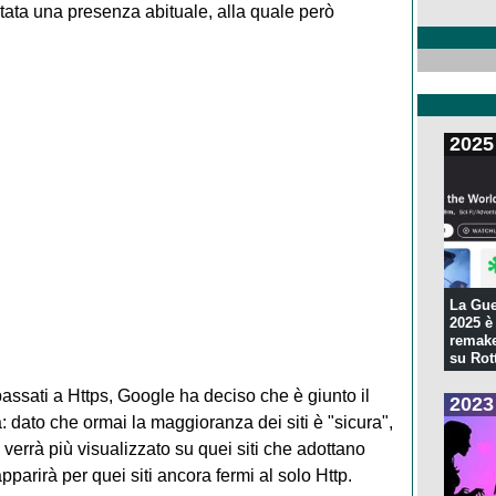
tata una presenza abituale, alla quale però
2025
La Gue
2025 è 
remake
su Rott
o passati a Https, Google ha deciso che è giunto il
2023
a: dato che ormai la maggioranza dei siti è "sicura",
 verrà più visualizzato su quei siti che adottano
pparirà per quei siti ancora fermi al solo Http.