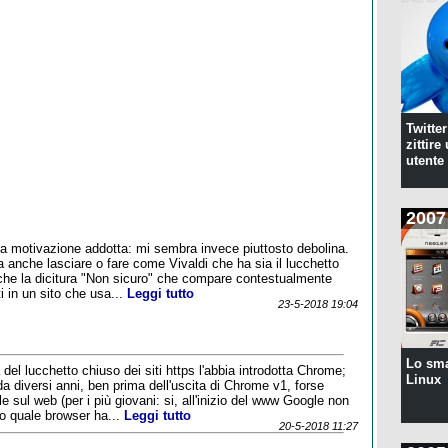
Twitte
zittire
utente
2007
la motivazione addotta: mi sembra invece piuttosto debolina.
a anche lasciare o fare come Vivaldi che ha sia il lucchetto
 che la dicitura "Non sicuro" che compare contestualmente
ti in un sito che usa...
Leggi tutto
23-5-2018 19:04
Lo sm
 del lucchetto chiuso dei siti https l'abbia introdotta Chrome;
Linux
 da diversi anni, ben prima dell'uscita di Chrome v1, forse
e sul web (per i più giovani: si, all'inizio del www Google non
do quale browser ha...
Leggi tutto
20-5-2018 11:27