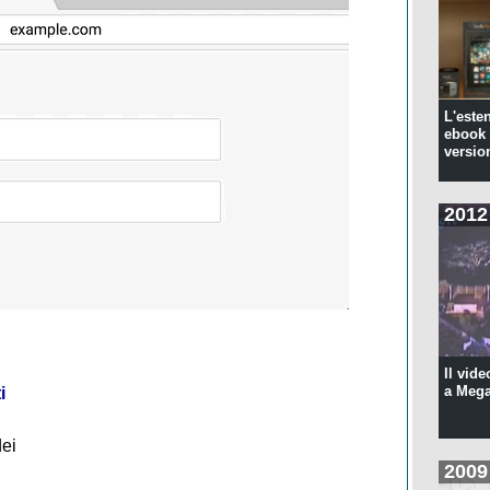
L'este
ebook 
versio
2012
Il vide
a Meg
i
dei
2009