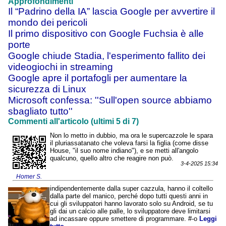
Approfondimenti
Il “Padrino della IA” lascia Google per avvertire il
mondo dei pericoli
Il primo dispositivo con Google Fuchsia è alle
porte
Google chiude Stadia, l'esperimento fallito dei
videogiochi in streaming
Google apre il portafogli per aumentare la
sicurezza di Linux
Microsoft confessa: ''Sull'open source abbiamo
sbagliato tutto''
Commenti all'articolo (ultimi 5 di 7)
Non lo metto in dubbio, ma ora le supercazzole le spara
il pluriassatanato che voleva farsi la figlia (come disse
House, "il suo nome indiano"), e se metti all'angolo
qualcuno, quello altro che reagire non può.
3-4-2025 15:34
Homer S.
indipendentemente dalla super cazzula, hanno il coltello
dalla parte del manico, perché dopo tutti questi anni in
cui gli sviluppatori hanno lavorato solo su Android, se tu
gli dai un calcio alle palle, lo sviluppatore deve limitarsi
ad incassare oppure smettere di programmare. #-o
Leggi