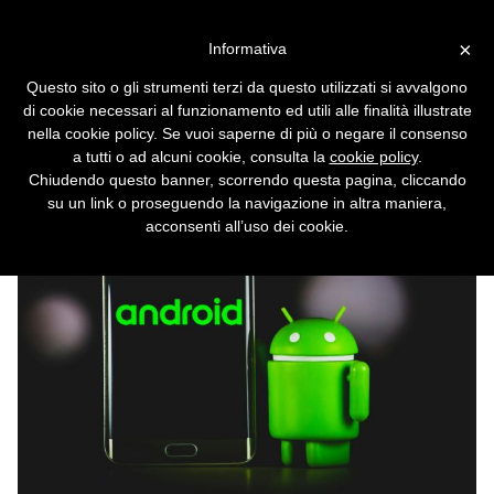
Vai alla versione desktop
×
Informativa
Google si porta in casa lo
Questo sito o gli strumenti terzi da questo utilizzati si avvalgono
sviluppo di Android
di cookie necessari al funzionamento ed utili alle finalità illustrate
nella cookie policy. Se vuoi saperne di più o negare il consenso
La condivisione immediata con la comunità
a tutti o ad alcuni cookie, consulta la
cookie policy
.
open source passa in secondo piano.
Chiudendo questo banner, scorrendo questa pagina, cliccando
su un link o proseguendo la navigazione in altra maniera,
acconsenti all’uso dei cookie.