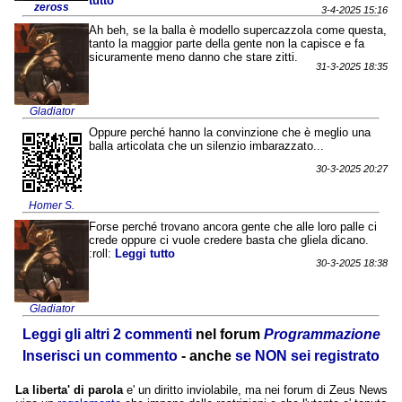
tutto
zeross
3-4-2025 15:16
Ah beh, se la balla è modello supercazzola come questa,
tanto la maggior parte della gente non la capisce e fa
sicuramente meno danno che stare zitti.
31-3-2025 18:35
Gladiator
Oppure perché hanno la convinzione che è meglio una
balla articolata che un silenzio imbarazzato...
30-3-2025 20:27
Homer S.
Forse perché trovano ancora gente che alle loro palle ci
crede oppure ci vuole credere basta che gliela dicano.
:roll:
Leggi tutto
30-3-2025 18:38
Gladiator
Leggi gli altri 2 commenti
nel forum
Programmazione
Inserisci un commento
- anche
se NON sei registrato
La liberta' di parola
e' un diritto inviolabile, ma nei forum di Zeus News