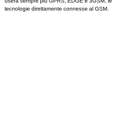
userà sempre più GPRS, EDGE e 3GSM, le
tecnologie direttamente connesse al GSM.