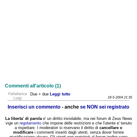
Commenti all'articolo (1)
Fallafranca
Due + due
Leggi tutto
18-5-2004 21:35
Luigi
Inserisci un commento
- anche
se NON sei registrato
La liberta' di parola
e' un diritto inviolabile, ma nei forum di Zeus News
vige un
regolamento
che impone delle restrizioni e che l'utente e' tenuto
a rispettare. I moderatori si riservano il diritto di
cancellare o
modificare
i commenti inseriti dagli utenti, senza dover fornire
giustificazione alcuna. Gli utenti non registrati al forum inoltre sono