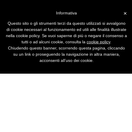
Vai alla versione desktop
×
Informativa
Un miliardo di utenti GSM nel
Questo sito o gli strumenti terzi da questo utilizzati si avvalgono
mondo
di cookie necessari al funzionamento ed utili alle finalità illustrate
nella cookie policy. Se vuoi saperne di più o negare il consenso a
Nel corso del 2003 lo standard ha inoltre
tutti o ad alcuni cookie, consulta la
cookie policy
.
rappresentato un business da 277 miliardi di
Chiudendo questo banner, scorrendo questa pagina, cliccando
dollari di fatturato.
su un link o proseguendo la navigazione in altra maniera,
acconsenti all’uso dei cookie.
Articolo tratto da
Noema - Tecnologie e società