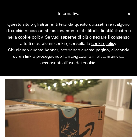
Vai alla versione desktop
×
Informativa
Amazon, guadagni record ma
Questo sito o gli strumenti terzi da questo utilizzati si avvalgono
14.000 licenziamenti: la IA
di cookie necessari al funzionamento ed utili alle finalità illustrate
renderà il gigante ancora più
nella cookie policy. Se vuoi saperne di più o negare il consenso
a tutti o ad alcuni cookie, consulta la
cookie policy
.
efficiente
Chiudendo questo banner, scorrendo questa pagina, cliccando
su un link o proseguendo la navigazione in altra maniera,
Nonostante un utile di 18,2 miliardi nel
acconsenti all’uso dei cookie.
secondo trimestre di quest'anno, migliaia di
persone perderanno il lavoro.