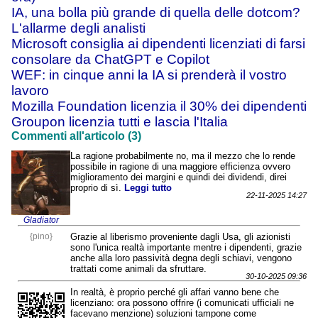
IA, una bolla più grande di quella delle dotcom?
L'allarme degli analisti
Microsoft consiglia ai dipendenti licenziati di farsi
consolare da ChatGPT e Copilot
WEF: in cinque anni la IA si prenderà il vostro
lavoro
Mozilla Foundation licenzia il 30% dei dipendenti
Groupon licenzia tutti e lascia l'Italia
Commenti all'articolo (3)
La ragione probabilmente no, ma il mezzo che lo rende
possibile in ragione di una maggiore efficienza ovvero
miglioramento dei margini e quindi dei dividendi, direi
proprio di sì.
Leggi tutto
22-11-2025 14:27
Gladiator
{pino}
Grazie al liberismo proveniente dagli Usa, gli azionisti
sono l'unica realtà importante mentre i dipendenti, grazie
anche alla loro passività degna degli schiavi, vengono
trattati come animali da sfruttare.
30-10-2025 09:36
In realtà, è proprio perché gli affari vanno bene che
licenziano: ora possono offrire (i comunicati ufficiali ne
facevano menzione) soluzioni tampone come