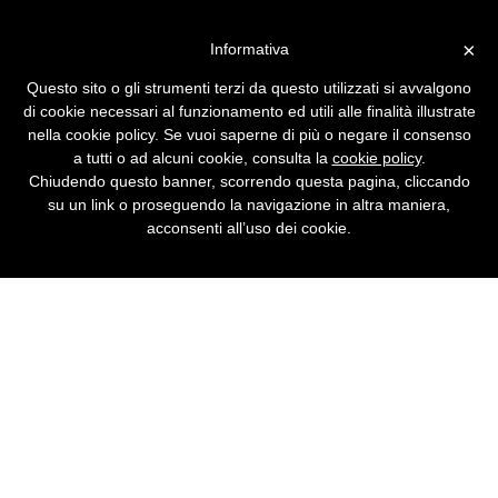
Vai alla versione desktop
×
Informativa
Come si fa un blog
Questo sito o gli strumenti terzi da questo utilizzati si avvalgono
Un piccolo e prezioso manuale di Sergio
di cookie necessari al funzionamento ed utili alle finalità illustrate
Maistrello, che è anche un sito web, insegna
nella cookie policy. Se vuoi saperne di più o negare il consenso
come farsi un blog.
a tutti o ad alcuni cookie, consulta la
cookie policy
.
Chiudendo questo banner, scorrendo questa pagina, cliccando
su un link o proseguendo la navigazione in altra maniera,
acconsenti all’uso dei cookie.