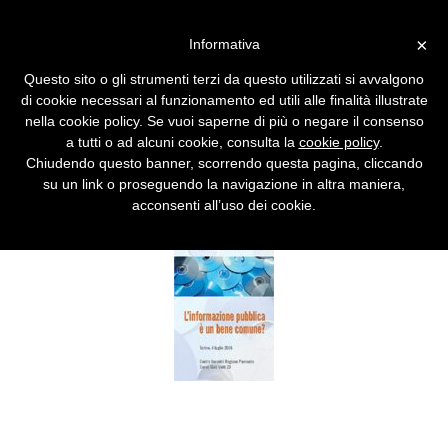
Vai alla versione desktop
×
Informativa
L'Informazione pubblica
Questo sito o gli strumenti terzi da questo utilizzati si avvalgono
come bene comune
di cookie necessari al funzionamento ed utili alle finalità illustrate
nella cookie policy. Se vuoi saperne di più o negare il consenso
Piena e libera accessibilità alle banche dati
a tutti o ad alcuni cookie, consulta la
cookie policy
.
pubbliche.
Chiudendo questo banner, scorrendo questa pagina, cliccando
su un link o proseguendo la navigazione in altra maniera,
acconsenti all’uso dei cookie.