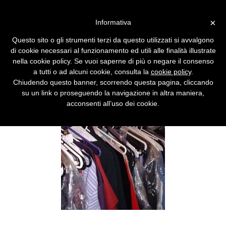
Vai alla versione desktop
×
Informativa
Vista è una cabina armadio
Questo sito o gli strumenti terzi da questo utilizzati si avvalgono
Tutto l'abbigliamento è preconfezionato.
di cookie necessari al funzionamento ed utili alle finalità illustrate
nella cookie policy. Se vuoi saperne di più o negare il consenso
a tutti o ad alcuni cookie, consulta la
cookie policy
.
Chiudendo questo banner, scorrendo questa pagina, cliccando
su un link o proseguendo la navigazione in altra maniera,
acconsenti all’uso dei cookie.