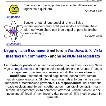
t'hai ragione.. :oops: purtroppo è facile influenzare un
ragazzino a quell età ...
8-2-2007 13:06
al_pacino
Scuole -e tutti gli enti pubblici- che tra l'altro
risparmirebbero molti soldi passando a software libero
(sì, il software libero non è solo quello, però ha anche
quel vantaggio)
8-2-2007 08:55
chemicalbit
Leggi gli altri 9 commenti
nel forum
Windows 8, 7, Vista
Inserisci un commento
- anche
se NON sei registrato
La liberta' di parola
e' un diritto inviolabile, ma nei forum di Zeus News
vige un
regolamento
che impone delle restrizioni e che l'utente e' tenuto
a rispettare. I moderatori si riservano il diritto di
cancellare o
modificare
i commenti inseriti dagli utenti, senza dover fornire
giustificazione alcuna. Gli utenti non registrati al forum inoltre sono
sottoposti a moderazione preventiva.
La responsabilita'
dei commenti
ricade esclusivamente sui rispettivi autori. I principali consigli: rimani
sempre in argomento; evita commenti offensivi, volgari, violenti o che
inneggiano all'illegalita'; non inserire dati personali, link inutili o spam in
generale.