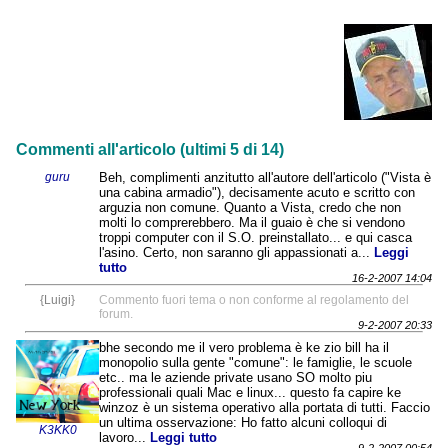
Commenti all'articolo (ultimi 5 di 14)
guru
Beh, complimenti anzitutto all'autore dell'articolo ("Vista è
una cabina armadio"), decisamente acuto e scritto con
arguzia non comune. Quanto a Vista, credo che non
molti lo comprerebbero. Ma il guaio è che si vendono
troppi computer con il S.O. preinstallato... e qui casca
l'asino. Certo, non saranno gli appassionati a...
Leggi
tutto
16-2-2007 14:04
{Luigi}
Commento fuori tema o non conforme al regolamento del
forum.
9-2-2007 20:33
bhe secondo me il vero problema è ke zio bill ha il
monopolio sulla gente "comune": le famiglie, le scuole
etc.. ma le aziende private usano SO molto piu
professionali quali Mac e linux... questo fa capire ke
winzoz è un sistema operativo alla portata di tutti. Faccio
un ultima osservazione: Ho fatto alcuni colloqui di
K3KK0
lavoro...
Leggi tutto
9-2-2007 00:54