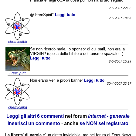
Francia e negli USA la cosa poi non ha avuto seguito
2-5-2007 22:02
@ FreeSpirit"
Leggi tutto
2-5-2007 18:53
chemicalbit
Se non ricordo male, lo sponsor di cui parli, non era la
VIRGIN? (quella delle bibite e del turismo spaziale...)
Leggi tutto
2-5-2007 15:29
FreeSpirit
Non erano veri e propri banner
Leggi tutto
30-4-2007 22:37
chemicalbit
Leggi gli altri 6 commenti
nel forum
Internet - generale
Inserisci un commento
- anche
se NON sei registrato
La liberta' di parola
e' un diritto inviolabile, ma nei forum di Zeus News