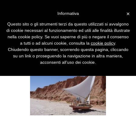
Vai alla versione desktop
×
Informativa
La barca Wikipedia naviga in
Questo sito o gli strumenti terzi da questo utilizzati si avvalgono
acque basse
di cookie necessari al funzionamento ed utili alle finalità illustrate
nella cookie policy. Se vuoi saperne di più o negare il consenso
Da qualche mese in difficoltà finanziarie, si
a tutti o ad alcuni cookie, consulta la
cookie policy
.
affiderà ai Cd per raggiungere un'utenza più
Chiudendo questo banner, scorrendo questa pagina, cliccando
diffusa.
su un link o proseguendo la navigazione in altra maniera,
acconsenti all’uso dei cookie.