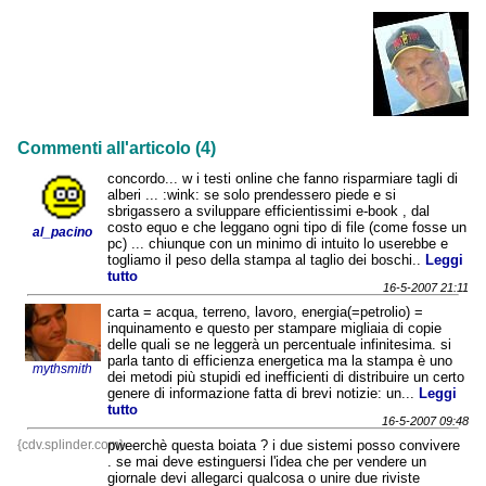
Commenti all'articolo (4)
concordo... w i testi online che fanno risparmiare tagli di
alberi ... :wink: se solo prendessero piede e si
sbrigassero a sviluppare efficientissimi e-book , dal
costo equo e che leggano ogni tipo di file (come fosse un
al_pacino
pc) ... chiunque con un minimo di intuito lo userebbe e
togliamo il peso della stampa al taglio dei boschi..
Leggi
tutto
16-5-2007 21:11
carta = acqua, terreno, lavoro, energia(=petrolio) =
inquinamento e questo per stampare migliaia di copie
delle quali se ne leggerà un percentuale infinitesima. si
parla tanto di efficienza energetica ma la stampa è uno
mythsmith
dei metodi più stupidi ed inefficienti di distribuire un certo
genere di informazione fatta di brevi notizie: un...
Leggi
tutto
16-5-2007 09:48
{cdv.splinder.com}
pweerchè questa boiata ? i due sistemi posso convivere
. se mai deve estinguersi l'idea che per vendere un
giornale devi allegarci qualcosa o unire due riviste