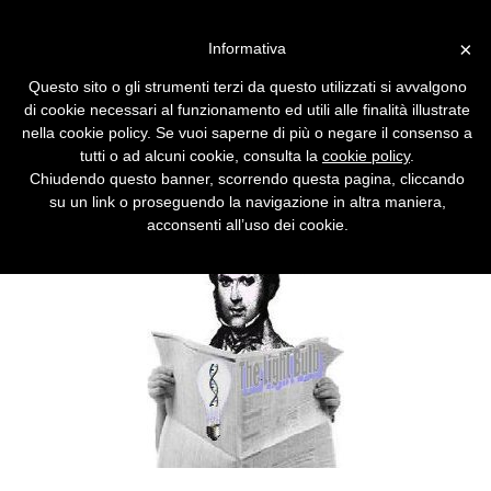
Vai alla versione desktop
×
Informativa
La free press nelle edicole
Questo sito o gli strumenti terzi da questo utilizzati si avvalgono
La stampa periodica è sempre più in crisi,
di cookie necessari al funzionamento ed utili alle finalità illustrate
mentre si leggono sempre meno libri. Pur di
nella cookie policy. Se vuoi saperne di più o negare il consenso a
raggiungere più lettori, i giornali gratuiti
tutti o ad alcuni cookie, consulta la
cookie policy
.
iniziano a pagare gli edicolanti per la
Chiudendo questo banner, scorrendo questa pagina, cliccando
distribuzione.
su un link o proseguendo la navigazione in altra maniera,
acconsenti all’uso dei cookie.