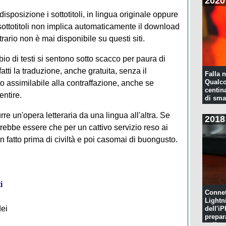
2020
sposizione i sottotitoli, in lingua originale oppure
i sottotitoli non implica automaticamente il download
rario non è mai disponibile su questi siti.
mbio di testi si sentono sotto scacco per paura di
fatti la traduzione, anche gratuita, senza il
Falla n
Qualco
o assimilabile alla contraffazione, anche se
centina
ntire.
di sma
re un'opera letteraria da una lingua all'altra. Se
2018
rebbe essere che per un cattivo servizio reso ai
n fatto prima di civiltà e poi casomai di buongusto.
i
Connet
Lightn
dei
dell'iP
prepar
pulita