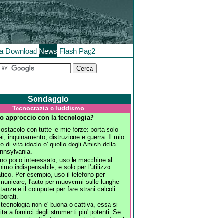
la
Download
News
Flash
Pag2
Sondaggio
Tecnocrazia e luddismo
tuo approccio con la tecnologia?
 ostacolo con tutte le mie forze: porta solo
ai, inquinamento, distruzione e guerra. Il mio
ile di vita ideale e' quello degli Amish della
nnsylvania.
no poco interessato, uso le macchine al
nimo indispensabile, e solo per l'utilizzo
atico. Per esempio, uso il telefono per
municare, l'auto per muovermi sulle lunghe
stanze e il computer per fare strani calcoli
aborati.
 tecnologia non e' buona o cattiva, essa si
mita a fornirci degli strumenti piu' potenti. Se