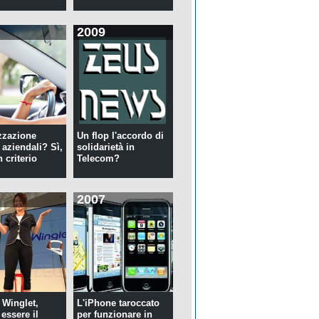
2009
zzazione
Un flop l'accordo di
 aziendali? Sì,
solidarietà in
 criterio
Telecom?
2007
 Winglet,
L'iPhone taroccato
essere il
per funzionare in