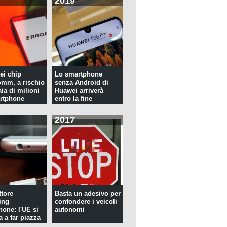
2019
ei chip
Lo smartphone
mm, a rischio
senza Android di
ia di milioni
Huawei arriverà
rtphone
entro la fine
dell'anno
2017
tore
Basta un adesivo per
ing
confondere i veicoli
hone: l'UE si
autonomi
a a far piazza