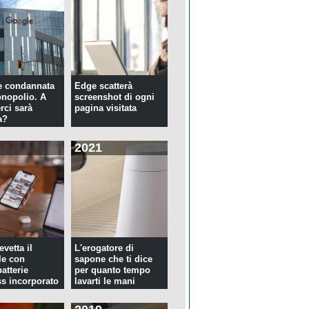
e condannata
Edge scatterà
nopolio. A
screenshot di ogni
rci sarà
pagina visitata
a?
2021
evetta il
L'erogatore di
le con
sapone che ti dice
atterie
per quanto tempo
ss incorporato
lavarti le mani