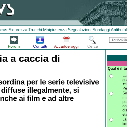
ocus
Sicurezza
Trucchi
Maipiusenza
Segnalazioni
Sondaggi
Antibufa
Forum
Contatti
Accadde oggi
Cerca
a a caccia di
Qual è il 
La
gu
 sordina per le serie televisive
st
 diffuse illegalmente, si
Pe
So
che ai film e ad altre
mi
pr
co
di
el
La
li