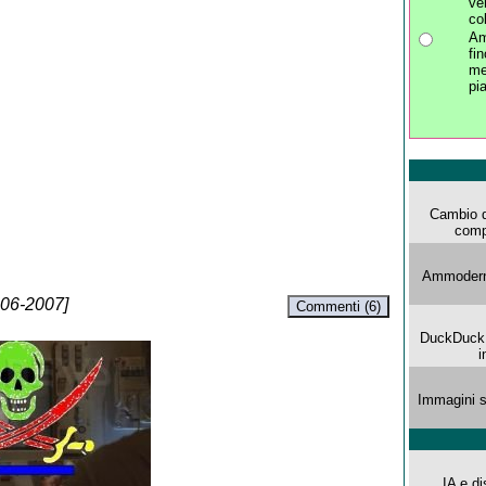
ve
co
Am
fi
me
pi
Cambio d
comp
Ammoderna
-06-2007]
Commenti (6)
DuckDuck G
i
Immagini s
IA e di