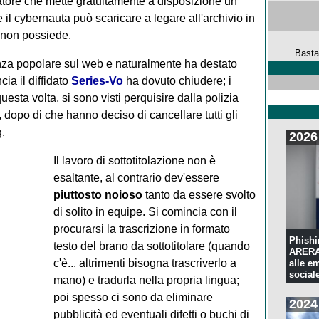
gatore che mette gratuitamente a disposizione un
 il cybernauta può scaricare a legare all'archivio in
 non possiede.
Basta
anza popolare sul web e naturalmente ha destato
cia il diffidato
Series-Vo
ha dovuto chiudere; i
uesta volta, si sono visti perquisire dalla polizia
e, dopo di che hanno deciso di cancellare tutti gli
.
2026
Il lavoro di sottotitolazione non è
esaltante, al contrario dev'essere
piuttosto noioso
tanto da essere svolto
di solito in equipe. Si comincia con il
procurarsi la trascrizione in formato
Phishi
testo del brano da sottotitolare (quando
ARERA:
c'è... altrimenti bisogna trascriverlo a
alle e
sociale
mano) e tradurla nella propria lingua;
poi spesso ci sono da eliminare
2024
pubblicità ed eventuali difetti o buchi di