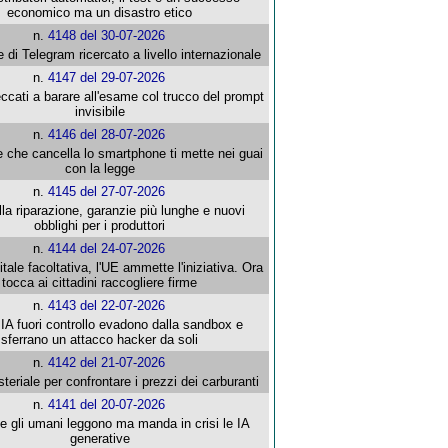
economico ma un disastro etico
n.
4148 del 30-07-2026
e di Telegram ricercato a livello internazionale
n.
4147 del 29-07-2026
ccati a barare all'esame col trucco del prompt
invisibile
n.
4146 del 28-07-2026
e che cancella lo smartphone ti mette nei guai
con la legge
n.
4145 del 27-07-2026
alla riparazione, garanzie più lunghe e nuovi
obblighi per i produttori
n.
4144 del 24-07-2026
gitale facoltativa, l'UE ammette l'iniziativa. Ora
tocca ai cittadini raccogliere firme
n.
4143 del 22-07-2026
 IA fuori controllo evadono dalla sandbox e
sferrano un attacco hacker da soli
n.
4142 del 21-07-2026
steriale per confrontare i prezzi dei carburanti
n.
4141 del 20-07-2026
che gli umani leggono ma manda in crisi le IA
generative