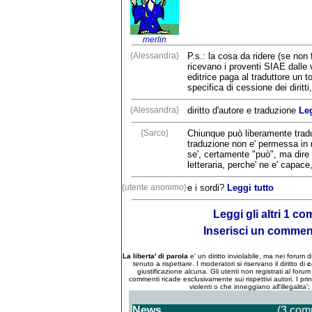
merlin
{Alessandra}
P.s.: la cosa da ridere (se non
ricevano i proventi SIAE dalle 
editrice paga al traduttore un t
specifica di cessione dei diritti,
{Alessandra}
diritto d'autore e traduzione
Leg
{Sarco}
Chiunque può liberamente tradur
traduzione non e' permessa in 
se', certamente "può", ma dir
letteraria, perche' ne e' capace
{utente anonimo}
e i sordi?
Leggi tutto
Leggi gli altri 1 c
Inserisci un comme
La liberta' di parola
e' un diritto inviolabile, ma nei forum
tenuto a rispettare. I moderatori si riservano il diritto di
c
giustificazione alcuna. Gli utenti non registrati al for
commenti ricade esclusivamente sui rispettivi autori. I pri
violenti o che inneggiano all'illegalita'
News
(3 com