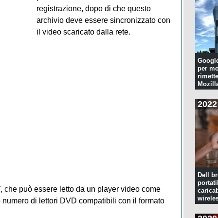
registrazione, dopo di che questo
archivio deve essere sincronizzato con
il video scaricato dalla rete.
Googl
per mo
rimette
Mozill
2022
Dell br
portati
RT, che può essere letto da un player video come
caricab
wirele
 numero di lettori DVD compatibili con il formato