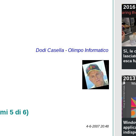
2016
Dodi Casella
-
Olimpo Informatico
Sì, le
lascia
esca f
2013
mi 5 di 6)
Window
4-6-2007 20:48
applic
indisp