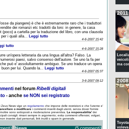
2011
 fosse da piangere) è che è estremamente raro che i traduttori
vendite dei romanzi etc tradotti da loro: in genere, la casa
ot (poco) a cartella per la traduzione del libro, con una clausola
 per i quali alla...
Leggi tutto
4-6-2007 15:42
gi tutto
4-6-2007 15:28
Locali
re un'opera letteraria da una lingua all'altra? Falso. La
numerosi paesi, salvo consenso dell'autore. Se uno la fa per
veicoli
e che può e' assolultamente ambiguo. Se uno traduce un opera
ma con
, buon per lui. Quando la...
Leggi tutto
4-6-2007 05:37
2008
3-6-2007 09:12
ommenti
nel forum
Ribelli digitali
nto
- anche
se NON sei registrato
 di Zeus News vige un
regolamento
che impone delle restrizioni e che l'utente e'
ancellare o modificare
i commenti inseriti dagli utenti, senza dover fornire
um inoltre sono sottoposti a moderazione preventiva.
La responsabilita'
dei
ncipali consigli: rimani sempre in argomento; evita commenti offensivi, volgari,
; non inserire dati personali, link inutili o spam in generale.
Toyota
voleva 
menti)
News
(5 commenti)