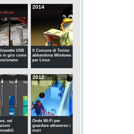
2014
 chiavette USB
Il Comune di Torino
te in giro come
abbandona Windows
unzionano
per Linux
2012
s, sei
Onde Wi-Fi per
azioni
guardare attraverso i
ensabili
muri