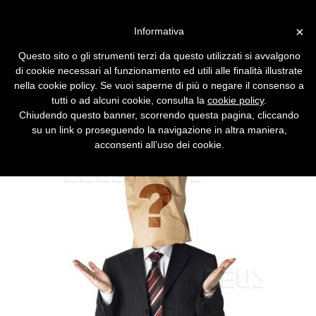
Vai alla versione desktop
×
Informativa
Yahoo cancella i dati degli
Questo sito o gli strumenti terzi da questo utilizzati si avvalgono
utenti dopo 90 giorni
di cookie necessari al funzionamento ed utili alle finalità illustrate
nella cookie policy. Se vuoi saperne di più o negare il consenso a
Dopo tre mesi Yahoo renderà anonimi i dati
tutti o ad alcuni cookie, consulta la
cookie policy
.
raccolti. Google continua a ritenere inutile la
Chiudendo questo banner, scorrendo questa pagina, cliccando
riduzione del periodo di data retention sotto i
su un link o proseguendo la navigazione in altra maniera,
9 mesi.
acconsenti all’uso dei cookie.