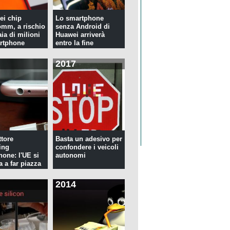
ei chip
Lo smartphone
mm, a rischio
senza Android di
ia di milioni
Huawei arriverà
rtphone
entro la fine
dell'anno
2017
tore
Basta un adesivo per
ing
confondere i veicoli
hone: l'UE si
autonomi
a a far piazza
2014