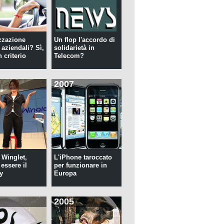
zzazione
Un flop l'accordo di
 aziendali? Sì,
solidarietà in
 criterio
Telecom?
2007
 Winglet,
L'iPhone taroccato
essere il
per funzionare in
y
Europa
2005