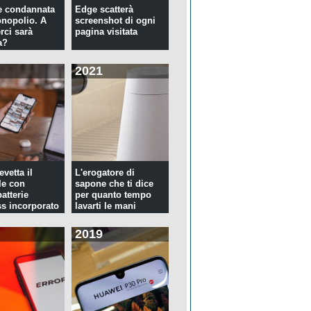
e condannata
Edge scatterà
nopolio. A
screenshot di ogni
rci sarà
pagina visitata
a?
2021
evetta il
L'erogatore di
le con
sapone che ti dice
atterie
per quanto tempo
ss incorporato
lavarti le mani
2019