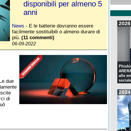
disponibili per almeno 5
anni
2026
News
- E le batterie dovranno essere
facilmente sostituibili o almeno durare di
più.
(11 commenti)
06-09-2022
Phishi
ARERA:
alle e
sociale
Le due
rdamente
2024
scite
ci di
può