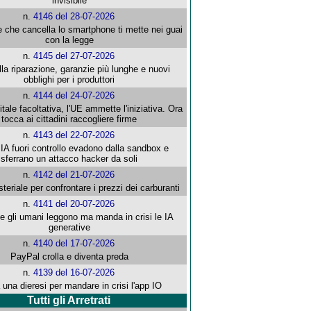
invisibile
n.
4146 del 28-07-2026
e che cancella lo smartphone ti mette nei guai
con la legge
n.
4145 del 27-07-2026
alla riparazione, garanzie più lunghe e nuovi
obblighi per i produttori
n.
4144 del 24-07-2026
gitale facoltativa, l'UE ammette l'iniziativa. Ora
tocca ai cittadini raccogliere firme
n.
4143 del 22-07-2026
 IA fuori controllo evadono dalla sandbox e
sferrano un attacco hacker da soli
n.
4142 del 21-07-2026
steriale per confrontare i prezzi dei carburanti
n.
4141 del 20-07-2026
che gli umani leggono ma manda in crisi le IA
generative
n.
4140 del 17-07-2026
PayPal crolla e diventa preda
n.
4139 del 16-07-2026
 una dieresi per mandare in crisi l'app IO
Tutti gli Arretrati