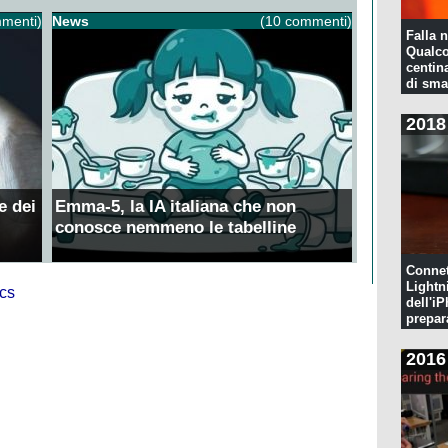
menti)
News
(10 commenti)
Falla n
Qualco
centina
di sma
2018
e dei
Emma-5, la IA italiana che non
conosce nemmeno le tabelline
Connet
Lightn
dell'iP
prepar
pulita
2016