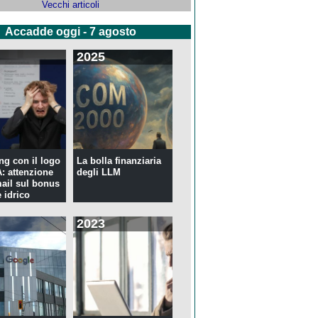
Vecchi articoli
Accadde oggi - 7 agosto
2025
ng con il logo
La bolla finanziaria
 attenzione
degli LLM
mail sul bonus
 idrico
2023