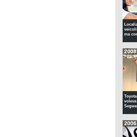
Locali
veicoli
ma con
2008
Toyota
voleva 
Segwa
2006