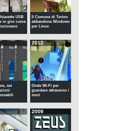
 chiavette USB
Il Comune di Torino
te in giro come
abbandona Windows
unzionano
per Linux
2012
s, sei
Onde Wi-Fi per
azioni
guardare attraverso i
ensabili
muri
2009