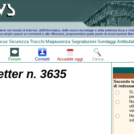
e nel mondo di Internet, dell'informatica, delle nuove tecnologie e della telefonia fissa e mo
a ampio spazio ai commenti e alle riflessioni, proponendosi quale punto di osservazione liber
ocus
Sicurezza
Trucchi
Maipiusenza
Segnalazioni
Sondaggi
Antibufa
Forum
Contatti
Accadde oggi
Cerca
tter n. 3635
Secondo te
di indossa
Sì
pe
No
ut
vi
Ho
so