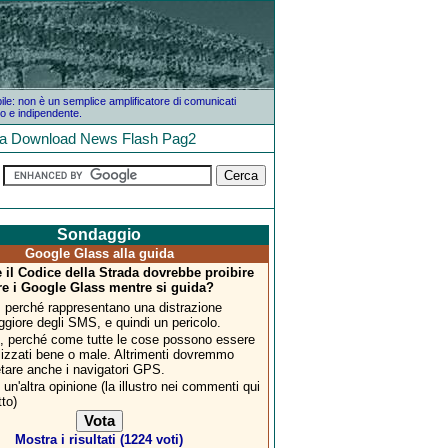
bile: non è un semplice amplificatore di comunicati
o e indipendente.
la
Download
News
Flash
Pag2
Sondaggio
Google Glass alla guida
 il Codice della Strada dovrebbe proibire
re i Google Glass mentre si guida?
, perché rappresentano una distrazione
ggiore degli SMS, e quindi un pericolo.
, perché come tutte le cose possono essere
ilizzati bene o male. Altrimenti dovremmo
etare anche i navigatori GPS.
 un'altra opinione (la illustro nei commenti qui
tto)
Mostra i risultati (1224 voti)