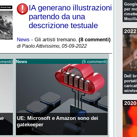
Googl
IA generano illustrazioni
per mo
rimette
partendo da una
Mozill
descrizione testuale
2022
News
- Gli artisti tremano.
(8 commenti)
di Paolo Attivissimo, 05-09-2022
menti)
News
(5 commenti)
Dell br
portati
caricab
wirele
2020
ne
UE: Microsoft e Amazon sono dei
gatekeeper