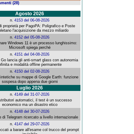
menti (28)
Agosto 2026
n.
4153 del 06-08-2026
i proprietà per PagoPA: Poligrafico e Poste
letano l'acquisizione da mezzo miliardo
n.
4152 del 05-08-2026
re Windows 11 è un processo lunghissimo:
Microsoft spiega perché
n.
4151 del 04-08-2026
o lancia gli anti-smart glass con autonomia
nfinita e modalità offline permanente
n.
4150 del 02-08-2026
intetiche su mappe di Google Earth: funzione
sospesa dopo appena due giorni
Luglio 2026
n.
4149 del 31-07-2026
stributori automatici, il test è un successo
economico ma un disastro etico
n.
4148 del 30-07-2026
e di Telegram ricercato a livello internazionale
n.
4147 del 29-07-2026
ccati a barare all'esame col trucco del prompt