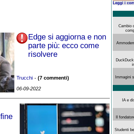
Leggi i com
Cambio d
comp
Edge si aggiorna e non
Ammoderna
parte più: ecco come
risolvere
DuckDuck G
i
Immagini s
Trucchi
-
(7 commenti)
06-09-2022
IA e di
fine
Il fondator
Studenti be