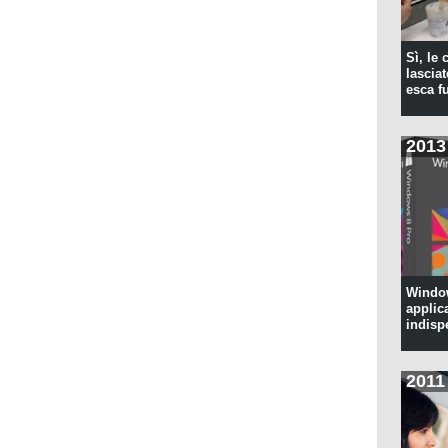
Sì, le
lascia
esca f
2013
Window
applic
indisp
2011