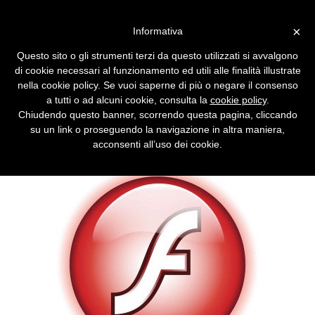
Vai alla versione desktop
×
Informativa
Arriva Flash Player 10.1 e
Questo sito o gli strumenti terzi da questo utilizzati si avvalgono
supporta l'accelerazione
di cookie necessari al funzionamento ed utili alle finalità illustrate
hardware
nella cookie policy. Se vuoi saperne di più o negare il consenso
a tutti o ad alcuni cookie, consulta la
cookie policy
.
L'ultima versione migliora nettamente le
Chiudendo questo banner, scorrendo questa pagina, cliccando
prestazioni sfruttando la scheda video. E
su un link o proseguendo la navigazione in altra maniera,
chiude una falla recente.
acconsenti all’uso dei cookie.