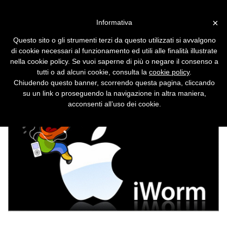
Vai alla versione desktop
×
Informativa
Il falso antivirus che minaccia
Questo sito o gli strumenti terzi da questo utilizzati si avvalgono
i Mac
di cookie necessari al funzionamento ed utili alle finalità illustrate
nella cookie policy. Se vuoi saperne di più o negare il consenso a
Spaventa gli utenti, li convince a installarlo
tutti o ad alcuni cookie, consulta la
cookie policy
.
sul proprio Mac e ottiene il controllo del
Chiudendo questo banner, scorrendo questa pagina, cliccando
sistema.
su un link o proseguendo la navigazione in altra maniera,
acconsenti all’uso dei cookie.