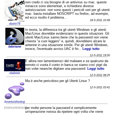
non credo ci sia bisogno di un antivirus su mac. queste
minacce sono elementari, e richiedono diverse
autorizzazioni. non sono questi i pericoli veri per gli utenti
mac. basta installare NOSCRIPT su firefox, ad esempio,
ed ecco risolto il problema...
18-5-2011 10:49
dasio78
In teoria, la differenza tra gli utenti Windows e gli utenti
Mac/Linux dovrebbe evidenziarsi in queste situazioni. Gli
utenti Mac/Linux sanno bene che la password non viene
chiesta "a cuor leggero" e, quindi, dovrebbero alzare le
antenne in una situazione simile. Per gli utenti Windows,
bdoriano
invece, l'eventuale avviso UAC è fin...
Leggi tutto
12-5-2011 19:50
E allora non lamentiamoci del malware e se qualcuno da
remoto ci vuota il conto in banca se siamo così pigri da
non voler neanche digitare una password.
Leggi tutto
etabeta
12-5-2011 08:25
Ma è anche pericoloso per gli Utenti Linux ?
12-5-2011 03:41
ilovetoothedog
{myheartisblack}
per molte persone la password é semplicemente
un'operazione noiosa da ripetere ogni volta che viene