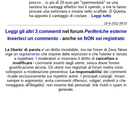
prezzo....io più di 20 euro per "sperimentare" se una
tastiera ha vantaggi effettivi non li spendo, o me la fanno
provare una settimana o rimane nello scaffale :D Questa
ha appunto il vantaggio di costare...
Leggi tutto
19-6-2011 08:51
Leggi gli altri 3 commenti
nel forum
Periferiche esterne
Inserisci un commento
- anche
se NON sei registrato
La liberta' di parola
e' un diritto inviolabile, ma nei forum di Zeus News
vige un
regolamento
che impone delle restrizioni e che l'utente e' tenuto
a rispettare. I moderatori si riservano il diritto di
cancellare o
modificare
i commenti inseriti dagli utenti, senza dover fornire
giustificazione alcuna. Gli utenti non registrati al forum inoltre sono
sottoposti a moderazione preventiva.
La responsabilita'
dei commenti
ricade esclusivamente sui rispettivi autori. I principali consigli: rimani
sempre in argomento; evita commenti offensivi, volgari, violenti o che
inneggiano all'illegalita'; non inserire dati personali, link inutili o spam in
generale.