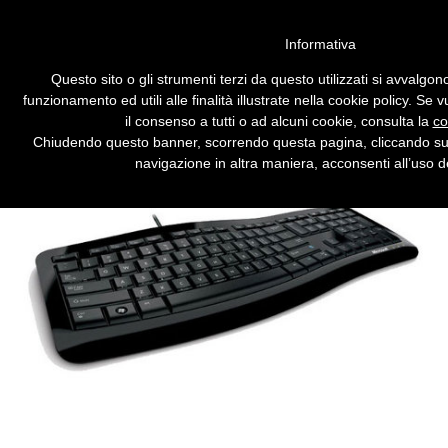
Vai alla versione desktop
Informativa
Microsoft, una tastiera tutta
Questo sito o gli strumenti terzi da questo utilizzati si avvalgon
curve
funzionamento ed utili alle finalità illustrate nella cookie policy. Se
il consenso a tutti o ad alcuni cookie, consulta la
co
La nuova Comfort Curve Keyboard 3000
Chiudendo questo banner, scorrendo questa pagina, cliccando su
diventa ancora più curva per salvaguardare i
navigazione in altra maniera, acconsenti all’uso d
polsi durante le lunghe sessioni di lavoro.