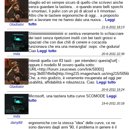
sbaglio ed eri sempre sicuro di quello che scrivevi anche
senza guardare la tastiera... e quando erano belli sporchi
li smontavi, li pulivi con un pò di alcool e li rimontavi.
Altro che le tastiere ergonomiche di oggi... a proposito
ieri a lavorare me ne hanno dato una nuova...
Leggi
tutto
Gladiator
21-6-2011 18:13
SIiiiiiiiiiiiiiiiiiiiiiiiiiiiiiiiiiiii si sentiva veramente lo schiacciare
dei tasti senza ripetizioni inutili con bei tasti grossi e
spaziati che con due chili di cenere e cocacola
funzionava che era una meraviglia! :oops: che goduria!
Ciao
Leggi tutto
mda
20-6-2011 22:39
Intendi quella con 83 tasti - per intenderci questa[/url] -
oppure il modello M ovvero quella sotto:
[URL=http://forum.zeusnews.com/link/59301]
[img:3b0074fe9a]http://img215.imageshack.us/img215/5056
Che, a mio giudizio, è veramente insuperata ad oggi per
usabilità, affidabilità e robustezza. Ciao.
Leggi tutto
Gladiator
20-6-2011 19:24
Microsoft, una tastiera tutta curve SCOMODE
Leggi
tutto
19-6-2011 20:18
mda
dany88
ergonomiche con la stessa "idea" delle curve, ce ne
sono davvero dagli anni '90, il problema in genere è il