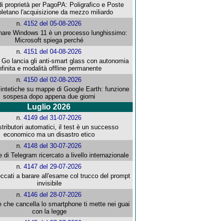
i proprietà per PagoPA: Poligrafico e Poste
letano l'acquisizione da mezzo miliardo
n.
4152 del 05-08-2026
re Windows 11 è un processo lunghissimo:
Microsoft spiega perché
n.
4151 del 04-08-2026
o lancia gli anti-smart glass con autonomia
nfinita e modalità offline permanente
n.
4150 del 02-08-2026
intetiche su mappe di Google Earth: funzione
sospesa dopo appena due giorni
Luglio 2026
n.
4149 del 31-07-2026
stributori automatici, il test è un successo
economico ma un disastro etico
n.
4148 del 30-07-2026
e di Telegram ricercato a livello internazionale
n.
4147 del 29-07-2026
ccati a barare all'esame col trucco del prompt
invisibile
n.
4146 del 28-07-2026
e che cancella lo smartphone ti mette nei guai
con la legge