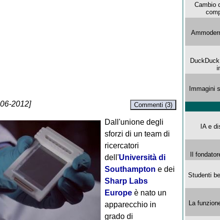
Cambio d
comp
Ammoderna
DuckDuck G
i
Immagini s
-06-2012]
Commenti (3)
Dall'unione degli
IA e di
sforzi di un team di
ricercatori
Il fondator
dell'
Università di
Southampton
e dei
Studenti be
Sharp Labs
Europe
è nato un
La funzion
apparecchio in
grado di