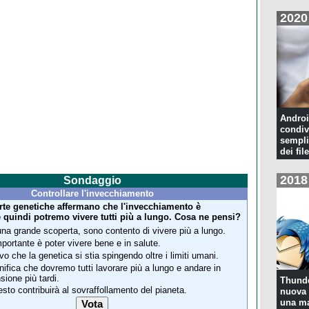
2020
Androi
condiv
sempli
dei file
2018
Sondaggio
Controllare l'invecchiamento
rte genetiche affermano che l'invecchiamento è
e quindi potremo vivere tutti più a lungo. Cosa ne pensi?
una grande scoperta, sono contento di vivere più a lungo.
mportante è poter vivere bene e in salute.
vo che la genetica si stia spingendo oltre i limiti umani.
nifica che dovremo tutti lavorare più a lungo e andare in
sione più tardi.
Thunde
sto contribuirà al sovraffollamento del pianeta.
nuova 
una ma