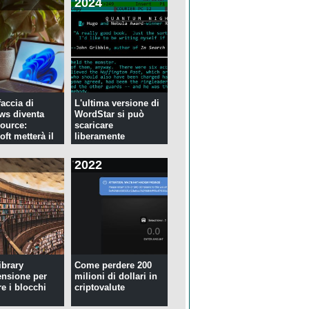
2024
faccia di
L'ultima versione di
ws diventa
WordStar si può
ource:
scaricare
ft metterà il
liberamente
2022
ibrary
Come perdere 200
ensione per
milioni di dollari in
re i blocchi
criptovalute