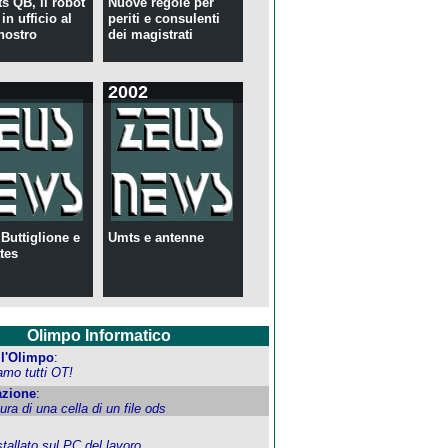
s QB, il robot
Nuove regole per
in ufficio al
periti e consulenti
nostro
dei magistrati
2002
 Buttiglione e
Umts e antenne
tes
Olimpo Informatico
ell'Olimpo
:
amo tutti OT!
zione
:
tura di una cella di un file ods
allato sul PC del lavoro