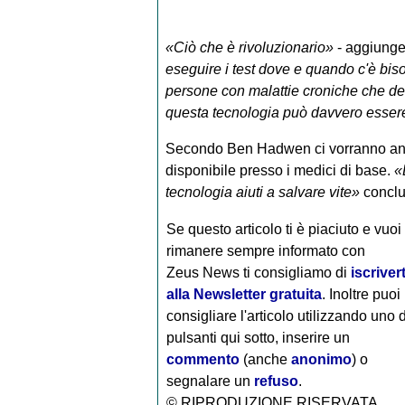
«Ciò che è rivoluzionario»
- aggiunge 
eseguire i test dove e quando c'è bis
persone con malattie croniche che de
questa tecnologia può davvero essere
Secondo Ben Hadwen ci vorranno ancor
disponibile presso i medici di base.
«
tecnologia aiuti a salvare vite»
concl
Se questo articolo ti è piaciuto e vuoi
rimanere sempre informato con
Zeus News
ti consigliamo di
iscrivert
alla Newsletter gratuita
. Inoltre puoi
consigliare l'articolo utilizzando uno 
pulsanti qui sotto, inserire un
commento
(anche
anonimo
) o
segnalare un
refuso
.
© RIPRODUZIONE RISERVATA