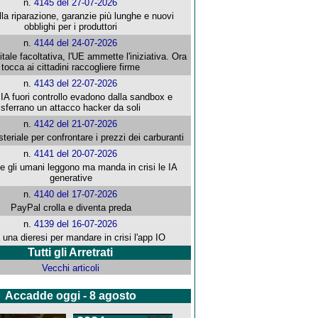
n.
4145 del 27-07-2026
alla riparazione, garanzie più lunghe e nuovi
obblighi per i produttori
n.
4144 del 24-07-2026
gitale facoltativa, l'UE ammette l'iniziativa. Ora
tocca ai cittadini raccogliere firme
n.
4143 del 22-07-2026
 IA fuori controllo evadono dalla sandbox e
sferrano un attacco hacker da soli
n.
4142 del 21-07-2026
steriale per confrontare i prezzi dei carburanti
n.
4141 del 20-07-2026
che gli umani leggono ma manda in crisi le IA
generative
n.
4140 del 17-07-2026
PayPal crolla e diventa preda
n.
4139 del 16-07-2026
 una dieresi per mandare in crisi l'app IO
Tutti gli Arretrati
Vecchi articoli
Accadde oggi - 8 agosto