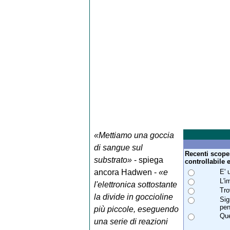
«Mettiamo una goccia
di sangue sul
Recenti scope
substrato»
- spiega
controllabile 
ancora Hadwen -
«e
E' 
L'i
l'elettronica sottostante
Tro
la divide in goccioline
Sig
pen
più piccole, eseguendo
Que
una serie di reazioni