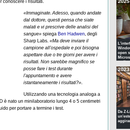
2025
r conoscere i risultati.
«Immaginate. Adesso, quando andate
dal dottore, questi pensa che siate
malati e vi prescrive delle analisi del
sangue»
spiega
Ben Hadwen
, degli
Sharp Labs.
«Ma deve inviare il
L'inter
campione all'ospedale e poi bisogna
Windo
open s
aspettare due o tre giorni per avere i
Microso
risultati. Non sarebbe magnifico se
codi...
posse fare i test durante
2023
l'appuntamento e avere
istantaneamente i risultati?»
.
Utilizzando una tecnologia analoga a
D è nato un minilaboratorio lungo 4 o 5 centimetri
uido per portare a termine i test.
Da Z-L
un'est
aggira