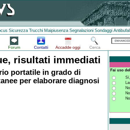
ocus
Sicurezza
Trucchi
Maipiusenza
Segnalazioni
Sondaggi
Antibufa
Forum
Contatti
Accadde oggi
Cerca
, risultati immediati
Fai uso de
rio portatile in grado di
Sì
ntanee per elaborare diagnosi
La
No
No
No