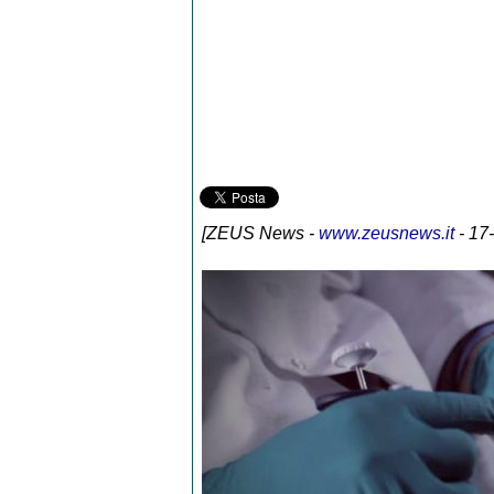
[
ZEUS News
-
www.zeusnews.it
- 17