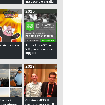
maiuscole e caratteri
speciali ...
2015
y, sicurezza e
Arriva LibreOffice
5.0, più efficiente e
leggero
2013
lascia il
Cifratura HTTPS
no e ritorna
compromessa in 30