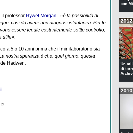
con Mi
il professor
Hywel Morgan
-
«è la possibilità di
2012
ogno, così da avere una diagnosi istantanea. Per le
vono essere tenute costantemente sottto controllo,
 utile»
.
a 5 o 10 anni prima che il minilaboratorio sia
La nostra speranza è che, quel giorno, questa
ude Hadwen.
Un mil
di torr
Archiv
i
2010
dei