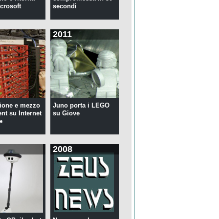
crosoft
secondi
2011
ione e mezzo
Juno porta i LEGO
ent su Internet
su Giove
e
2008