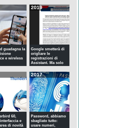
2019
d guadagna la
Google smetterà di
isione
origliare le
ce e wireless
registrazioni di
Assistant. Ma solo
per tre...
2017
rbird 60,
Password, abbiamo
interfaccia e
sbagliato tutto:
rea di novità
usare numeri,