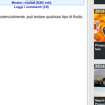
Mostra i risultati (6301 voti)
Leggi i commenti (14)
2016
potenzialmente, può testare qualsiasi tipo di fluido.
Privac
bari
2014
Napoli 
Pingui