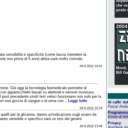
Anybot
che va 
posto 
2004
te sensibilità e specificità (come lascia intendere la
one non prima di 5 anni) allora sarà molto comodo.
18-6-2012 16:01
Monti,
Bill Ga
ione. Già oggi la tecnologia biomedicale permette di
i con apparecchietti basati su elettrodi e sensori monouso.
 post precedente simili test veloci funzionano non solo per la
con una goccia di sangue o di urina con...
Leggi tutto
Al caffe' d
Forza! Andi
18-6-2012 15:16
Programma
a quelli per la glicemia, danno un'indicazione sugli esami da
Errore di let
anto sensibile e specifico sarà un test del genere.
Privacy
:
18-6-2012 13:48
AnyDesk inst