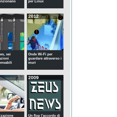
unzionano
per Linux
2012
s, sei
Onde Wi-Fi per
azioni
guardare attraverso i
ensabili
muri
2009
zzazione
Un flop l'accordo di