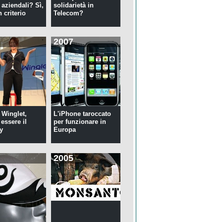
 aziendali? Sì,
solidarietà in
 criterio
Telecom?
2007
 Winglet,
L'iPhone taroccato
essere il
per funzionare in
y
Europa
2005