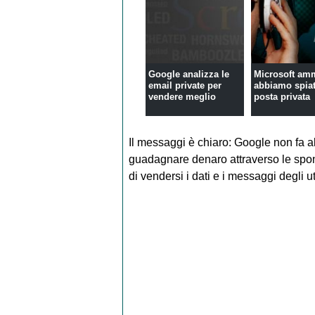
Google analizza le
Microsoft amm
email private per
abbiamo spia
vendere meglio
posta privata
Il messaggi è chiaro: Google non fa al
guadagnare denaro attraverso le spon
di vendersi i dati e i messaggi degli ut