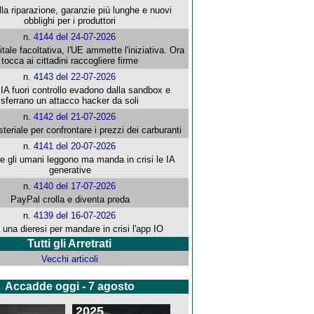
alla riparazione, garanzie più lunghe e nuovi
obblighi per i produttori
n.
4144 del 24-07-2026
gitale facoltativa, l'UE ammette l'iniziativa. Ora
tocca ai cittadini raccogliere firme
n.
4143 del 22-07-2026
 IA fuori controllo evadono dalla sandbox e
sferrano un attacco hacker da soli
n.
4142 del 21-07-2026
steriale per confrontare i prezzi dei carburanti
n.
4141 del 20-07-2026
che gli umani leggono ma manda in crisi le IA
generative
n.
4140 del 17-07-2026
PayPal crolla e diventa preda
n.
4139 del 16-07-2026
 una dieresi per mandare in crisi l'app IO
Tutti gli Arretrati
Vecchi articoli
Accadde oggi - 7 agosto
2025