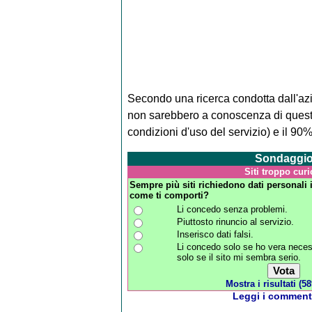
Secondo una ricerca condotta dall'az
non sarebbero a conoscenza di questo 
condizioni d'uso del servizio) e il 90% 
Sondaggi
Siti troppo curi
Sempre più siti richiedono dati personali i
come ti comporti?
Li concedo senza problemi.
Piuttosto rinuncio al servizio.
Inserisco dati falsi.
Li concedo solo se ho vera neces
solo se il sito mi sembra serio.
Mostra i risultati (58
Leggi i commenti