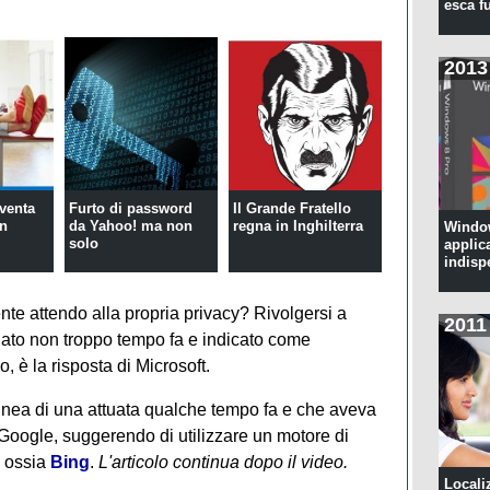
esca f
2013
nventa
Furto di password
Il Grande Fratello
on
da Yahoo! ma non
regna in Inghilterra
Window
solo
applic
indisp
te attendo alla propria privacy? Rivolgersi a
2011
 nato non troppo tempo fa e indicato come
 è la risposta di Microsoft.
nea di una attuata qualche tempo fa e che aveva
n Google, suggerendo di utilizzare un motore di
, ossia
Bing
.
L'articolo continua dopo il video.
Locali