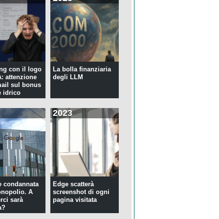
ng con il logo
La bolla finanziaria
 attenzione
degli LLM
mail sul bonus
 idrico
2023
e condannata
Edge scatterà
nopolio. A
screenshot di ogni
rci sarà
pagina visitata
a?