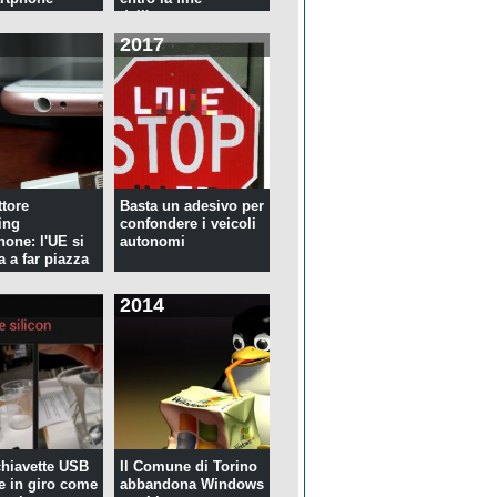
dell'anno
2017
tore
Basta un adesivo per
ing
confondere i veicoli
hone: l'UE si
autonomi
a a far piazza
2014
 chiavette USB
Il Comune di Torino
te in giro come
abbandona Windows