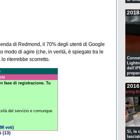
2018
ienda di Redmond, il 70% degli utenti di Google
modo di agire (che, in verità, è spiegato tra le
Connet
lo riterrebbe scorretto.
Lightn
dell'iP
o
prepar
osi
pulita
n fase di registrazione. Tu
2016
sità del servizio e comunque
98 voti)
Sì, le
 (13)
lascia