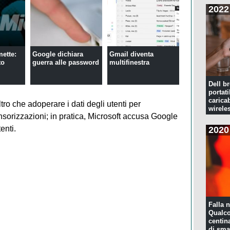
2022
ette:
Google dichiara
Gmail diventa
to
guerra alle password
multifinestra
Dell br
portati
caricab
tro che adoperare i dati degli utenti per
wirele
sorizzazioni; in pratica, Microsoft accusa Google
enti.
2020
Falla n
Qualco
centina
di sma