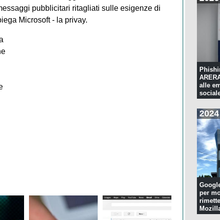
ssaggi pubblicitari ritagliati sulle esigenze di
ega Microsoft - la privay.
a
ne
Phishi
ARERA:
alle e
e
sociale
2024
Googl
per mo
rimette
Mozill