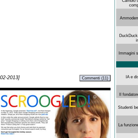
Cambio d
comp
Ammoderna
DuckDuck G
i
Immagini s
IA e di
-02-2013]
Commenti (11)
Il fondator
Studenti be
La funzion