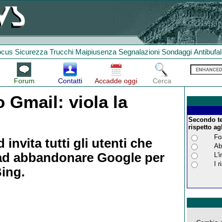
ocus
Sicurezza
Trucchi
Maipiusenza
Segnalazioni
Sondaggi
Antibufa
Forum
Contatti
Accadde oggi
Cerca
 Gmail: viola la
Secondo te
rispetto agl
Fo
invita tutti gli utenti che
Ab
 ad abbandonare Google per
L'
I 
ing.