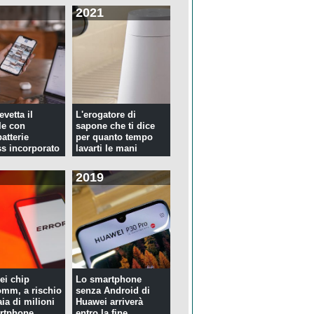
2021
evetta il
L'erogatore di
le con
sapone che ti dice
atterie
per quanto tempo
ss incorporato
lavarti le mani
2019
ei chip
Lo smartphone
mm, a rischio
senza Android di
ia di milioni
Huawei arriverà
rtphone
entro la fine