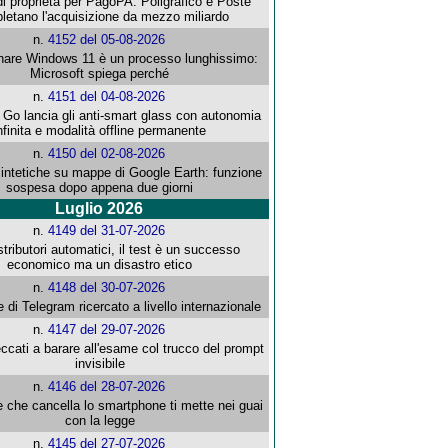
i proprietà per PagoPA: Poligrafico e Poste
letano l'acquisizione da mezzo miliardo
n.
4152 del 05-08-2026
re Windows 11 è un processo lunghissimo:
Microsoft spiega perché
n.
4151 del 04-08-2026
o lancia gli anti-smart glass con autonomia
nfinita e modalità offline permanente
n.
4150 del 02-08-2026
intetiche su mappe di Google Earth: funzione
sospesa dopo appena due giorni
Luglio 2026
n.
4149 del 31-07-2026
stributori automatici, il test è un successo
economico ma un disastro etico
n.
4148 del 30-07-2026
e di Telegram ricercato a livello internazionale
n.
4147 del 29-07-2026
ccati a barare all'esame col trucco del prompt
invisibile
n.
4146 del 28-07-2026
e che cancella lo smartphone ti mette nei guai
con la legge
n.
4145 del 27-07-2026