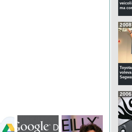
veicoli
ma con
2008
Toyota
voleva 
Segwa
2006