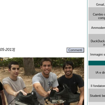
Gmail, 
Cambio d
comp
Ammoderna
DuckDuck G
i
-05-2013]
Commenti
Immagini s
IA e di
Il fondator
Studenti be