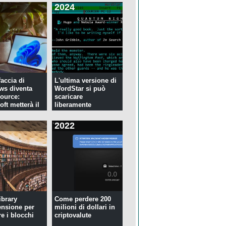
2024
faccia di
L'ultima versione di
ws diventa
WordStar si può
ource:
scaricare
ft metterà il
liberamente
2022
ibrary
Come perdere 200
ensione per
milioni di dollari in
re i blocchi
criptovalute