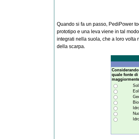
Quando si fa un passo, PediPower tocc
prototipo e una leva viene in tal mod
integrati nella suola, che a loro volta
della scarpa.
Considerando 
quale fonte di
maggiormente
Sol
Eol
Geo
Bi
Idr
Nuc
Idr