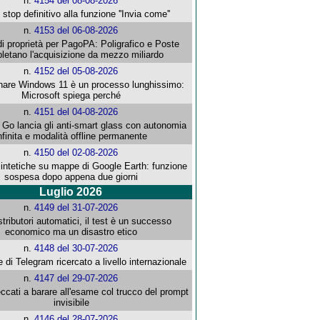
n.
4154 del 08-08-2026
stop definitivo alla funzione ''Invia come''
n.
4153 del 06-08-2026
i proprietà per PagoPA: Poligrafico e Poste
letano l'acquisizione da mezzo miliardo
n.
4152 del 05-08-2026
re Windows 11 è un processo lunghissimo:
Microsoft spiega perché
n.
4151 del 04-08-2026
o lancia gli anti-smart glass con autonomia
nfinita e modalità offline permanente
n.
4150 del 02-08-2026
intetiche su mappe di Google Earth: funzione
sospesa dopo appena due giorni
Luglio 2026
n.
4149 del 31-07-2026
stributori automatici, il test è un successo
economico ma un disastro etico
n.
4148 del 30-07-2026
e di Telegram ricercato a livello internazionale
n.
4147 del 29-07-2026
ccati a barare all'esame col trucco del prompt
invisibile
n.
4146 del 28-07-2026