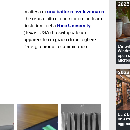
2025
In attesa di
una batteria rivoluzionaria
che renda tutto ciò un ricordo, un team
di studenti della
Rice University
(Texas, USA) ha sviluppato un
apparecchio in grado di raccogliere
l'energia prodotta camminando.
L'inter
Windo
open s
Microso
codi...
2023
Da Z-L
un'est
aggira