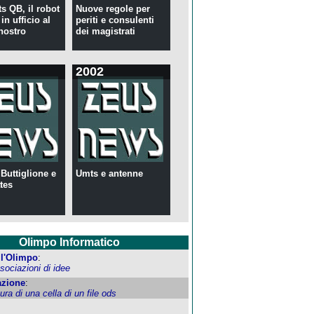
s QB, il robot
Nuove regole per
in ufficio al
periti e consulenti
nostro
dei magistrati
2002
 Buttiglione e
Umts e antenne
tes
Olimpo Informatico
ell'Olimpo
:
ociazioni di idee
zione
:
tura di una cella di un file ods