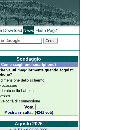
la
Download
News
Flash
Pag2
Sondaggio
Come scegli uno smartphone?
che valuti maggiormente quando acquisti
phone?
 dimensione dello schermo
 processore
 durata della batteria
 prezzo
 velocità di connessione
Mostra i risultati (4243 voti)
Agosto 2026