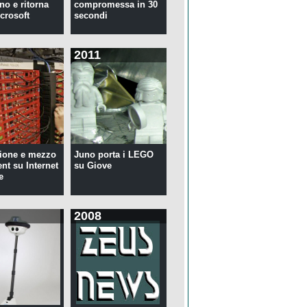
no e ritorna
compromessa in 30
crosoft
secondi
2011
ione e mezzo
Juno porta i LEGO
ent su Internet
su Giove
e
2008