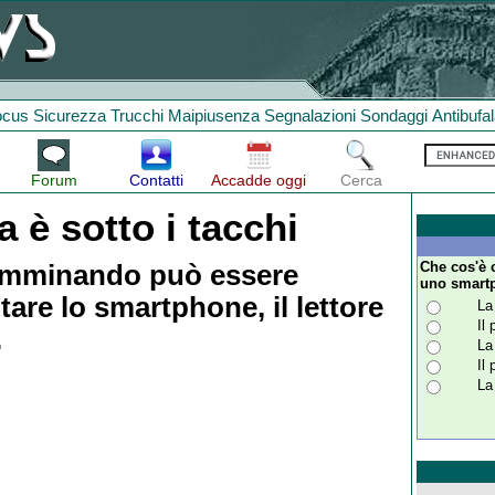
ocus
Sicurezza
Trucchi
Maipiusenza
Segnalazioni
Sondaggi
Antibufa
Forum
Contatti
Accadde oggi
Cerca
 è sotto i tacchi
Che cos'è 
camminando può essere
uno smart
are lo smartphone, il lettore
La
Il
.
La
Il
La