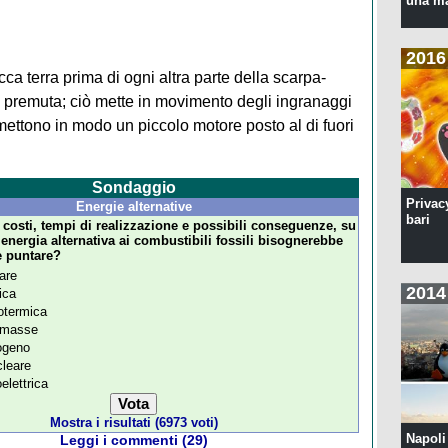
una ma
2016
a terra prima di ogni altra parte della scarpa-
o premuta; ciò mette in movimento degli ingranaggi
 mettono in modo un piccolo motore posto al di fuori
Sondaggio
Privac
Energie alternative
bari
costi, tempi di realizzazione e possibili conseguenze, su
 energia alternativa ai combustibili fossili bisognerebbe
 puntare?
are
2014
ica
termica
omasse
ogeno
leare
oelettrica
Mostra i risultati (6973 voti)
Napoli 
Leggi i commenti (29)