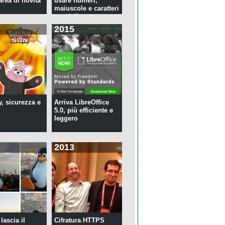
rea di novità
usare numeri,
maiuscole e caratteri
speciali ...
2015
y, sicurezza e
Arriva LibreOffice
5.0, più efficiente e
leggero
2013
lascia il
Cifratura HTTPS