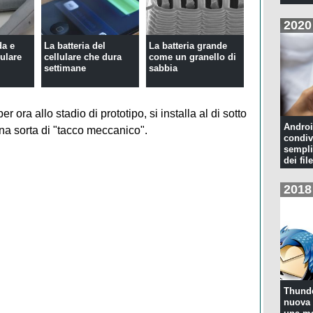
2020
da e
La batteria del
La batteria grande
lulare
cellulare che dura
come un granello di
settimane
sabbia
 ora allo stadio di prototipo, si installa al di sotto
Androi
una sorta di "tacco meccanico".
condiv
sempli
dei file
2018
Thunde
nuova 