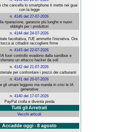
e che cancella lo smartphone ti mette nei guai
con la legge
n.
4145 del 27-07-2026
alla riparazione, garanzie più lunghe e nuovi
obblighi per i produttori
n.
4144 del 24-07-2026
gitale facoltativa, l'UE ammette l'iniziativa. Ora
tocca ai cittadini raccogliere firme
n.
4143 del 22-07-2026
 IA fuori controllo evadono dalla sandbox e
sferrano un attacco hacker da soli
n.
4142 del 21-07-2026
steriale per confrontare i prezzi dei carburanti
n.
4141 del 20-07-2026
che gli umani leggono ma manda in crisi le IA
generative
n.
4140 del 17-07-2026
PayPal crolla e diventa preda
Tutti gli Arretrati
Vecchi articoli
Accadde oggi - 8 agosto