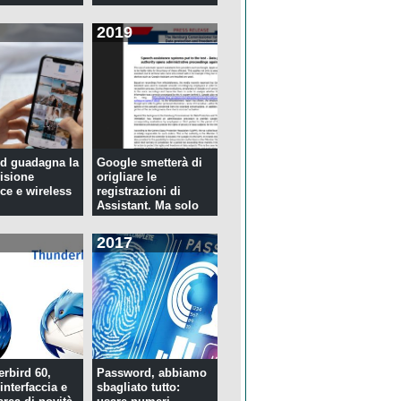
2019
d guadagna la
Google smetterà di
isione
origliare le
ce e wireless
registrazioni di
Assistant. Ma solo
per tre...
2017
rbird 60,
Password, abbiamo
interfaccia e
sbagliato tutto: