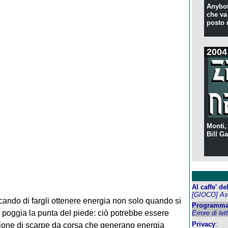
Anybot
che va 
posto 
2004
Monti,
Bill Ga
Al caffe' d
[GIOCO] Ass
rcando di fargli ottenere energia non solo quando si
Programma
 poggia la punta del piede: ciò potrebbe essere
Errore di let
Privacy
:
eazione di scarpe da corsa che generano energia