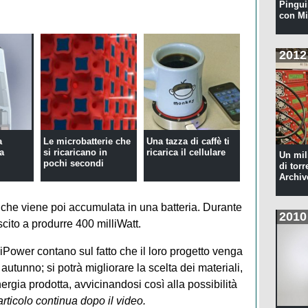
Pingui
con Mi
2012
a
Le microbatterie che
Una tazza di caffè ti
ta
si ricaricano in
ricarica il cellulare
Un mil
pochi secondi
di torr
Archiv
à che viene poi accumulata in una batteria. Durante
2010
iuscito a produrre 400 milliWatt.
iPower contano sul fatto che il loro progetto venga
autunno; si potrà migliorare la scelta dei materiali,
ergia prodotta, avvicinandosi così alla possibilità
articolo continua dopo il video.