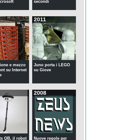
crosoft
secondi
2011
ione e mezzo
Juno porta i LEGO
ent su Internet
su Giove
e
2008
s QB, il robot
Nuove regole per