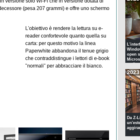
 in versione solo Wi-Fi che in versione dotata di
redecessore (pesa 207 grammi) e offre uno schermo
L'obiettivo è rendere la lettura su e-
reader confortevole quanto quella su
carta: per questo motivo la linea
L'inter
Windo
Paperwhite abbandona il tenue grigio
open s
che contraddistingue i lettori di e-book
Microso
codi...
"normali" per abbracciare il bianco.
2023
Da Z-L
un'est
aggira