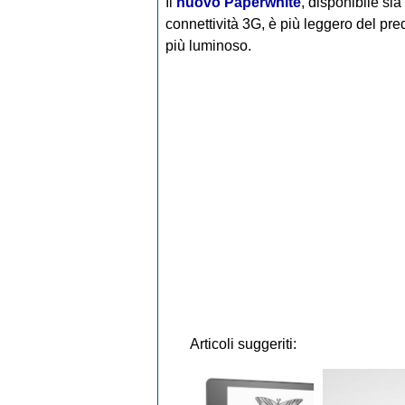
Il
nuovo Paperwhite
, disponibile sia
connettività 3G, è più leggero del p
più luminoso.
Articoli suggeriti: