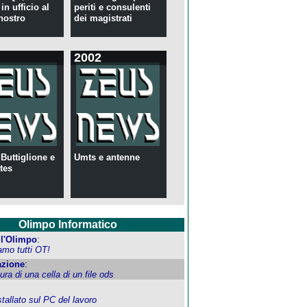
in ufficio al
periti e consulenti
nostro
dei magistrati
2002
 Buttiglione e
Umts e antenne
tes
Olimpo Informatico
ell'Olimpo
:
amo tutti OT!
zione
:
tura di una cella di un file ods
allato sul PC del lavoro