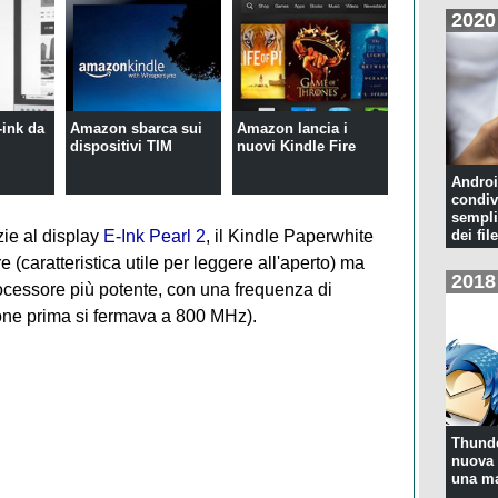
2020
-ink da
Amazon sbarca sui
Amazon lancia i
dispositivi TIM
nuovi Kindle Fire
Androi
condiv
sempli
ie al display
E-Ink Pearl 2
, il Kindle Paperwhite
dei file
 (caratteristica utile per leggere all'aperto) ma
2018
ocessore più potente, con una frequenza di
one prima si fermava a 800 MHz).
Thunde
nuova 
una ma