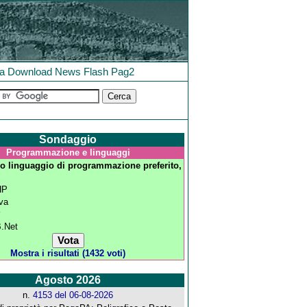
la
Download
News
Flash
Pag2
Sondaggio
Programmazione e linguaggi
tuo linguaggio di programmazione preferito,
HP
va
#
.Net
Mostra i risultati (1432 voti)
Agosto 2026
n.
4153 del 06-08-2026