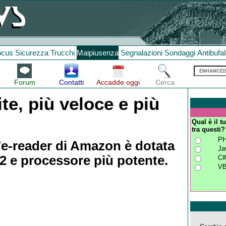
ocus
Sicurezza
Trucchi
Maipiusenza
Segnalazioni
Sondaggi
Antibufa
Forum
Contatti
Accadde oggi
Cerca
te, più veloce e più
Qual è il 
tra questi?
P
l'e-reader di Amazon è dotata
Ja
 2 e processore più potente.
C
VB