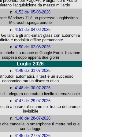
i proprietà per PagoPA: Poligrafico e Poste
letano l'acquisizione da mezzo miliardo
n.
4152 del 05-08-2026
re Windows 11 è un processo lunghissimo:
Microsoft spiega perché
n.
4151 del 04-08-2026
o lancia gli anti-smart glass con autonomia
nfinita e modalità offline permanente
n.
4150 del 02-08-2026
intetiche su mappe di Google Earth: funzione
sospesa dopo appena due giorni
Luglio 2026
n.
4149 del 31-07-2026
stributori automatici, il test è un successo
economico ma un disastro etico
n.
4148 del 30-07-2026
e di Telegram ricercato a livello internazionale
n.
4147 del 29-07-2026
ccati a barare all'esame col trucco del prompt
invisibile
n.
4146 del 28-07-2026
e che cancella lo smartphone ti mette nei guai
con la legge
n.
4145 del 27-07-2026