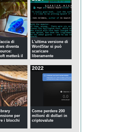
faccia di
L'ultima versione di
ws diventa
WordStar si può
ource:
scaricare
ft metterà il
liberamente
2022
ibrary
Come perdere 200
ensione per
milioni di dollari in
re i blocchi
criptovalute