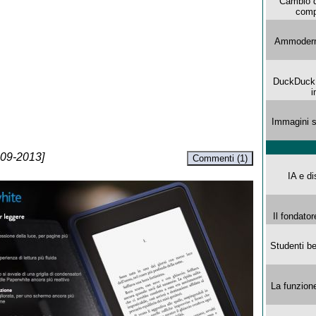
Cambio d
comp
Ammoderna
DuckDuck G
i
Immagini s
-09-2013]
Commenti (1)
IA e di
Il fondator
Studenti be
La funzion