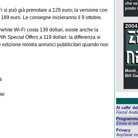
che va 
posto 
-Fi si può già prenotare a 129 euro; la versione con
 189 euro. Le consegne inizieranno il 9 ottobre.
2004
rwhite Wi-Fi costa 139 dollari, esiste anche la
ith Special Offers
a 119 dollari: la differenza si
re edizione mostra annunci pubblicitari quando non
Monti,
Bill Ga
i
dei
Al caffe' d
Forza! Andi
Programma
Errore di let
Privacy
:
AnyDesk inst