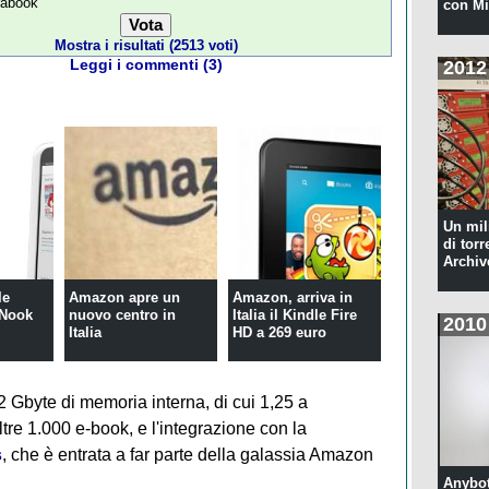
rabook
con Mi
Mostra i risultati (2513 voti)
2012
Leggi i commenti (3)
Un mil
di torr
Archiv
le
Amazon apre un
Amazon, arriva in
 Nook
nuovo centro in
Italia il Kindle Fire
2010
Italia
HD a 269 euro
2 Gbyte di memoria interna, di cui 1,25 a
ltre 1.000 e-book, e l'integrazione con la
s
, che è entrata a far parte della galassia Amazon
Anybot