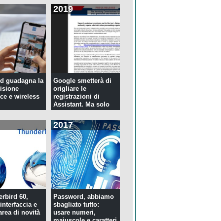
2019
d guadagna la
Google smetterà di
isione
origliare le
ce e wireless
registrazioni di
Assistant. Ma solo
per tre...
2017
rbird 60,
Password, abbiamo
interfaccia e
sbagliato tutto:
rea di novità
usare numeri,
maiuscole e caratteri