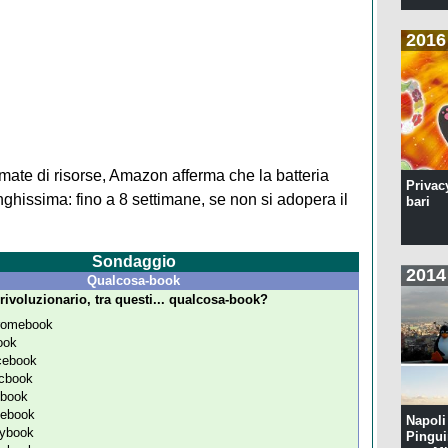
2016
amate di risorse, Amazon afferma che la batteria
Privac
hissima: fino a 8 settimane, se non si adopera il
bari
Sondaggio
2014
Qualcosa-book
rivoluzionario, tra questi... qualcosa-book?
romebook
ook
cebook
cbook
tbook
tebook
Napoli 
ybook
Pingui