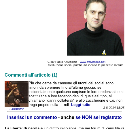
(C) by Paolo Attivissimo -
www.attivissimo.net
.
Distribuzione libera, purché sia inclusa la presente dicitura.
Commenti all'articolo (1)
Più che carne da cannone gli utonti dei social sono
limoni da spremere fino all'ultima goccia, se
incidentalmente qualcuno carpisce le loro credenziali e si
sostituisce a loro facendo dani di qualsiasi tipo, si
chiamano "danni collaterali" e allo zuccherone e Co. non
frega proprio nulla... :roll:
Leggi tutto
3-8-2014 15:25
Gladiator
Inserisci un commento
- anche
se NON sei registrato
La liberta' di parola
e' un diritto inviolabile, ma nei forum di Zeus News