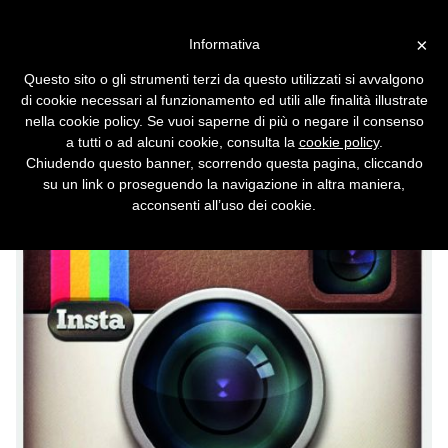
Vai alla versione desktop
×
Informativa
Instagram, account rubabili
Questo sito o gli strumenti terzi da questo utilizzati si avvalgono
usando Wi-Fi pubblici
di cookie necessari al funzionamento ed utili alle finalità illustrate
nella cookie policy. Se vuoi saperne di più o negare il consenso
Facebook, a conoscenza della falla da
a tutti o ad alcuni cookie, consulta la
cookie policy
.
tempo, non l'ha ancora sistemata.
Chiudendo questo banner, scorrendo questa pagina, cliccando
su un link o proseguendo la navigazione in altra maniera,
acconsenti all’uso dei cookie.