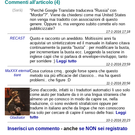
Commenti all'articolo (4)
{Sarà}
"Perché Google Translate traduceva ''Russia'' con
''Mordor''?". Viene da chiedersi come mai United States
non venga mai tradotto con associazioni di questo
genere. Oppure si, ma vengono subito corrette e/o non
pubblicizzate?
17-1-2016 17:18
RECAST
Quoto e racconto un aneddoto. Moltissimi anni fa
acquistai un sintetizzatore ed il manuale in italiano citava
continuamente la parola "busta" : per modificare la busta,
per incrementare la busta ecc. Leggendo la sezione in
inglese capii che si parlava di envelope=inviluppo, tanto
per sorridere :)
Leggi tutto
12-1-2016 23:59
MaXXX eternal
Cosa curiosa cmq.. google forse spera che questo
tiare
metodo sia più efficacie del classico... ma ha questi
problemi.. che figure :D
11-1-2016 20:56
Sono d'accordo, infatti io i traduttori automatici li uso solo
come aiuto per tradurre da o in una lingua straniera che
almeno un po conosco in modo da capire se, nella
traduzione, ci sono evidenti strafalcioni oppure per
tradurre in italiano anche da lingue che non conoscono
ma solo per cercare di capire il senso delle frasi.
Leggi
tutto
Gladiator
10-1-2016 20:23
Inserisci un commento
- anche
se NON sei registrato