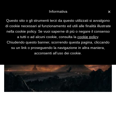
Vai alla versione desktop
×
Informativa
Perché Google Translate
Questo sito o gli strumenti terzi da questo utilizzati si avvalgono
traduceva ''Russia'' con
di cookie necessari al funzionamento ed utili alle finalità illustrate
''Mordor''?
nella cookie policy. Se vuoi saperne di più o negare il consenso
a tutti o ad alcuni cookie, consulta la
cookie policy
.
Non si tratta di googlebombing.
Chiudendo questo banner, scorrendo questa pagina, cliccando
su un link o proseguendo la navigazione in altra maniera,
acconsenti all’uso dei cookie.