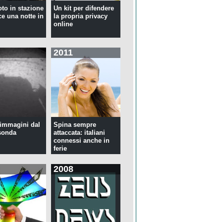
oto in stazione
Un kit per difendere
ce una notte in
la propria privacy
online
2011
immagini dal
Spina sempre
sonda
attaccata: italiani
connessi anche in
ferie
2008