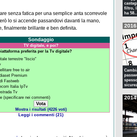
castagn
filtro, 
iare senza fatica per una semplice anta scorrevole
ha 58..
erò lo si accende passandovi davanti la mano,
2016
 finalmente brillante e ben definita.
Sondaggio
TV digitale, e poi?
iattaforma preferita per la Tv digitale?
itale terrestre "liscio"
y
llitare free to air
Cambia
passwo
iaset Premium
spesso
di Fastweb
sicure
ecom Italia IpTv
ostrada Tv
2014
re (specificare nei commenti)
Mostra i risultati (4226 voti)
Leggi i commenti (21)