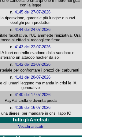
e che cancella lo smartphone ti mette nei guai
con la legge
n.
4145 del 27-07-2026
alla riparazione, garanzie più lunghe e nuovi
obblighi per i produttori
n.
4144 del 24-07-2026
gitale facoltativa, l'UE ammette l'iniziativa. Ora
tocca ai cittadini raccogliere firme
n.
4143 del 22-07-2026
 IA fuori controllo evadono dalla sandbox e
sferrano un attacco hacker da soli
n.
4142 del 21-07-2026
steriale per confrontare i prezzi dei carburanti
n.
4141 del 20-07-2026
che gli umani leggono ma manda in crisi le IA
generative
n.
4140 del 17-07-2026
PayPal crolla e diventa preda
n.
4139 del 16-07-2026
 una dieresi per mandare in crisi l'app IO
Tutti gli Arretrati
Vecchi articoli