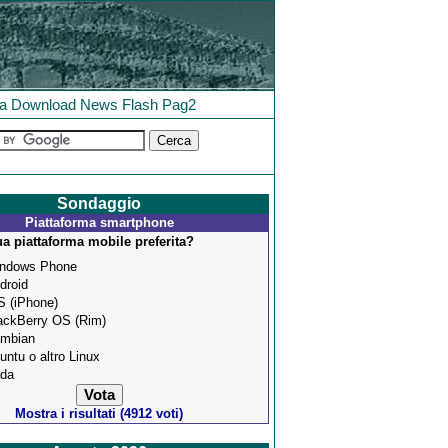
la
Download
News
Flash
Pag2
Sondaggio
Piattaforma smartphone
ua piattaforma mobile preferita?
ndows Phone
droid
S (iPhone)
ackBerry OS (Rim)
mbian
untu o altro Linux
da
Mostra i risultati (4912 voti)