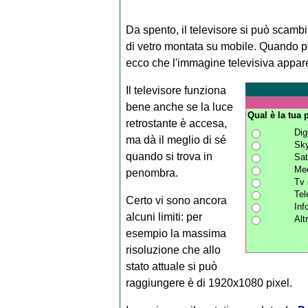
Da spento, il televisore si può scamb
di vetro montata su mobile. Quando p
ecco che l'immagine televisiva appare,
Il televisore funziona
bene anche se la luce
Qual è la tua p
retrostante è accesa,
Dig
ma dà il meglio di sé
Sk
quando si trova in
Sate
Med
penombra.
Tv 
Tel
Certo vi sono ancora
Inf
alcuni limiti: per
Alt
esempio la massima
risoluzione che allo
stato attuale si può
raggiungere è di 1920x1080 pixel.