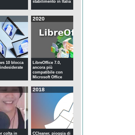
stabilimento in Italia
2020
ws 10 blocca
LibreOffice 7.0,
 indesiderate
ancora più
compatibile con
Microsoft Office
2018
r colta in
CCleaner, pioggia di