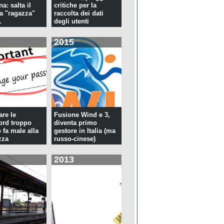
a: salta il
critiche per la
la ''ragazza''
raccolta dei dati
.
degli utenti
2015
re le
Fusione Wind e 3,
rd troppo
diventa primo
 fa male alla
gestore in Italia (ma
zza
russo-cinese)
2013