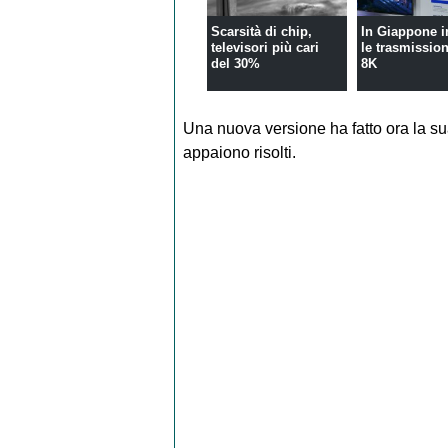
Scarsità di chip,
In Giappone i
televisori più cari
le trasmissio
del 30%
8K
Una nuova versione ha fatto ora la s
appaiono risolti.