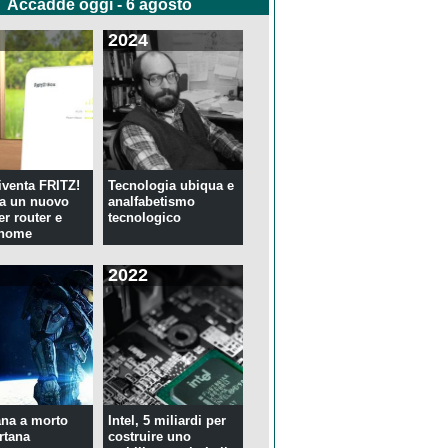
Accadde oggi - 6 agosto
2024
venta FRITZ!
Tecnologia ubiqua e
ia un nuovo
analfabetismo
er router e
tecnologico
 home
2022
na a morto
Intel, 5 miliardi per
rtana
costruire uno