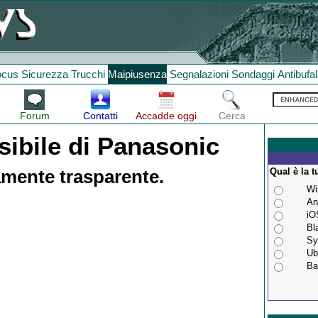
ocus
Sicurezza
Trucchi
Maipiusenza
Segnalazioni
Sondaggi
Antibufa
Forum
Contatti
Accadde oggi
Cerca
isibile di Panasonic
Qual è la t
mente trasparente.
Wi
An
iO
Bl
Sy
Ub
Ba