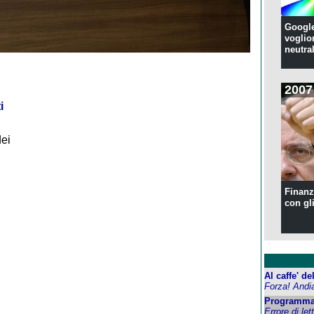
Google
voglion
neutral
2007
i
dei
Finanzi
con gl
Al caffe' d
Forza! Andi
Programma
Errore di let