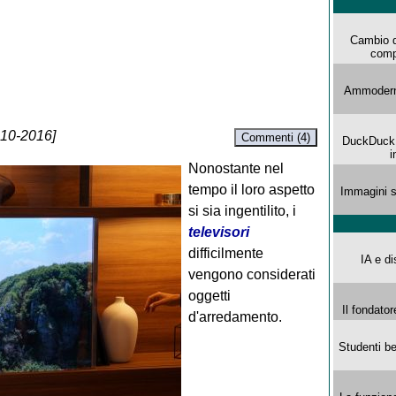
Cambio d
comp
Ammoderna
-10-2016]
Commenti (4)
DuckDuck G
i
Nonostante nel
tempo il loro aspetto
Immagini s
si sia ingentilito, i
televisori
difficilmente
IA e di
vengono considerati
oggetti
Il fondator
d'arredamento.
Studenti be