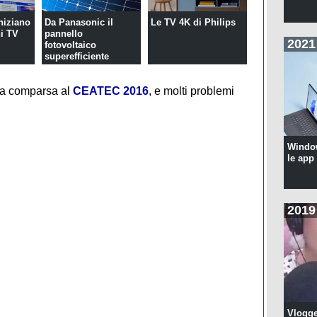
niziano
Da Panasonic il
Le TV 4K di Philips
ni TV
pannello
2021
fotovoltaico
superefficiente
ua comparsa al
CEATEC 2016
, e molti problemi
Windo
le app
2019
Vlogge