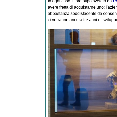
In ogni caso, il prototipo svelato da
P
avere fretta di acquistarne uno: l'azi
abbastanza soddisfacente da consentir
ci vorranno ancora tre anni di svilupp