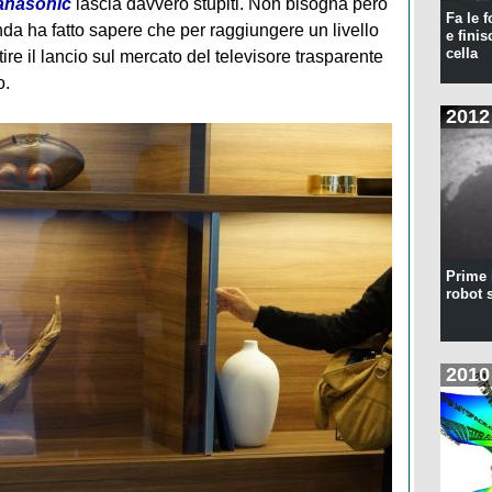
anasonic
lascia davvero stupiti. Non bisogna però
Fa le f
enda ha fatto sapere che per raggiungere un livello
e finis
cella
e il lancio sul mercato del televisore trasparente
o.
2012
Prime 
robot 
2010