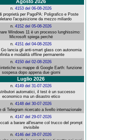
Agosto 2026
n.
4153 del 06-08-2026
i proprietà per PagoPA: Poligrafico e Poste
letano l'acquisizione da mezzo miliardo
n.
4152 del 05-08-2026
re Windows 11 è un processo lunghissimo:
Microsoft spiega perché
n.
4151 del 04-08-2026
o lancia gli anti-smart glass con autonomia
nfinita e modalità offline permanente
n.
4150 del 02-08-2026
intetiche su mappe di Google Earth: funzione
sospesa dopo appena due giorni
Luglio 2026
n.
4149 del 31-07-2026
stributori automatici, il test è un successo
economico ma un disastro etico
n.
4148 del 30-07-2026
e di Telegram ricercato a livello internazionale
n.
4147 del 29-07-2026
ccati a barare all'esame col trucco del prompt
invisibile
n.
4146 del 28-07-2026