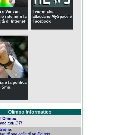
 e Verizon
I worm che
o ridefinire la
attaccano MySpace e
ità di Internet
Facebook
are la politica
i Sms
Olimpo Informatico
ell'Olimpo
:
amo tutti OT!
zione
:
tura di una cella di un file ods