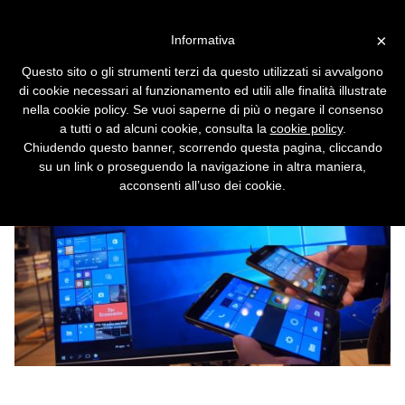
Vai alla versione desktop
×
Informativa
Microsoft e Qualcomm
Questo sito o gli strumenti terzi da questo utilizzati si avvalgono
portano Windows 10 su ARM
di cookie necessari al funzionamento ed utili alle finalità illustrate
nella cookie policy. Se vuoi saperne di più o negare il consenso
Il successore di Windows RT riesce a
a tutti o ad alcuni cookie, consulta la
cookie policy
.
eseguire Photoshop, Office e ogni altra app.
Chiudendo questo banner, scorrendo questa pagina, cliccando
su un link o proseguendo la navigazione in altra maniera,
acconsenti all’uso dei cookie.