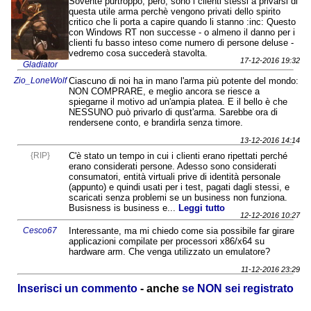
Sovente purtroppo, però, sono i clienti stessi a privarsi di
questa utile arma perchè vengono privati dello spirito
critico che li porta a capire quando li stanno :inc: Questo
con Windows RT non successe - o almeno il danno per i
clienti fu basso inteso come numero di persone deluse -
vedremo cosa succederà stavolta.
17-12-2016 19:32
Gladiator
Zio_LoneWolf
Ciascuno di noi ha in mano l'arma più potente del mondo:
NON COMPRARE, e meglio ancora se riesce a
spiegarne il motivo ad un'ampia platea. E il bello è che
NESSUNO può privarlo di qust'arma. Sarebbe ora di
rendersene conto, e brandirla senza timore.
13-12-2016 14:14
{RIP}
C'è stato un tempo in cui i clienti erano ripettati perché
erano considerati persone. Adesso sono considerati
consumatori, entità virtuali prive di identità personale
(appunto) e quindi usati per i test, pagati dagli stessi, e
scaricati senza problemi se un business non funziona.
Busisness is business e...
Leggi tutto
12-12-2016 10:27
Cesco67
Interessante, ma mi chiedo come sia possibile far girare
applicazioni compilate per processori x86/x64 su
hardware arm. Che venga utilizzato un emulatore?
11-12-2016 23:29
Inserisci un commento
- anche
se NON sei registrato