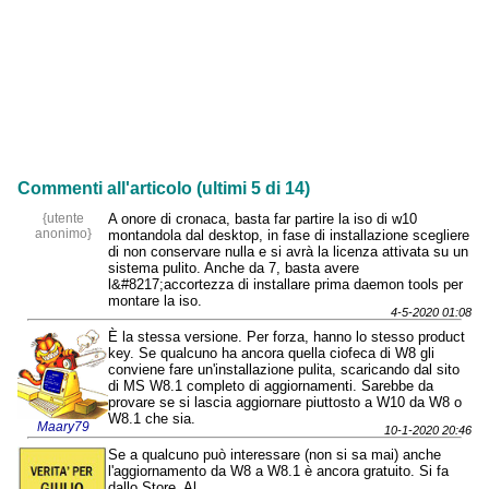
Commenti all'articolo (ultimi 5 di 14)
{utente
A onore di cronaca, basta far partire la iso di w10
anonimo}
montandola dal desktop, in fase di installazione scegliere
di non conservare nulla e si avrà la licenza attivata su un
sistema pulito. Anche da 7, basta avere
l&#8217;accortezza di installare prima daemon tools per
montare la iso.
4-5-2020 01:08
È la stessa versione. Per forza, hanno lo stesso product
key. Se qualcuno ha ancora quella ciofeca di W8 gli
conviene fare un'installazione pulita, scaricando dal sito
di MS W8.1 completo di aggiornamenti. Sarebbe da
provare se si lascia aggiornare piuttosto a W10 da W8 o
W8.1 che sia.
Maary79
10-1-2020 20:46
Se a qualcuno può interessare (non si sa mai) anche
l'aggiornamento da W8 a W8.1 è ancora gratuito. Si fa
dallo Store. Al.