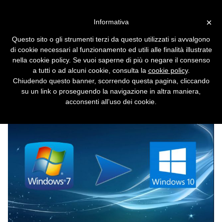
Vai alla versione desktop
×
Informativa
Aggiornare gratis a Windows
Questo sito o gli strumenti terzi da questo utilizzati si avvalgono
10 si può ancora, ecco come
di cookie necessari al funzionamento ed utili alle finalità illustrate
nella cookie policy. Se vuoi saperne di più o negare il consenso
Passare da Windows 7 senza dover
a tutti o ad alcuni cookie, consulta la
cookie policy
.
acquistare una nuova licenza a Windows 10
Chiudendo questo banner, scorrendo questa pagina, cliccando
è ancora possibile.
su un link o proseguendo la navigazione in altra maniera,
acconsenti all’uso dei cookie.