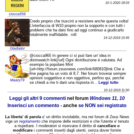
10-1-2020 18:03
ciocca956
Credo proprio che riuscirò a resistere anche questa volta!
L'interfaccia di W10 proprio non la sopporto e con tutti i
problemi che ha dato fino ad oggi continuo a giudicarlo
totalmente inaffidabile. :roll:
14-12-2019 15:45
Gladiator
@ciocca965 In genere ci si può fare un' idea in
distrowatch link[/url] Ogni distribuzione è valutata. Ad
esempio la popolare Mint
[url=http://forum.zeusnews.com/link/680810]link Che a
fine pagina ha un voto di 8,7. Nei forum troverai sempre
opinioni soggettive e non oggettive, perfino qui, perchè
Maary79
se chiedi a me ti darò una risposta in...
Leggi tutto
10-12-2019 11:50
Leggi gli altri 9 commenti
nel forum
Windows 11, 10
Inserisci un commento
- anche
se NON sei registrato
La liberta' di parola
e' un diritto inviolabile, ma nei forum di Zeus News
vige un
regolamento
che impone delle restrizioni e che l'utente e' tenuto
a rispettare. I moderatori si riservano il diritto di
cancellare o
modificare
i commenti inseriti dagli utenti, senza dover fornire