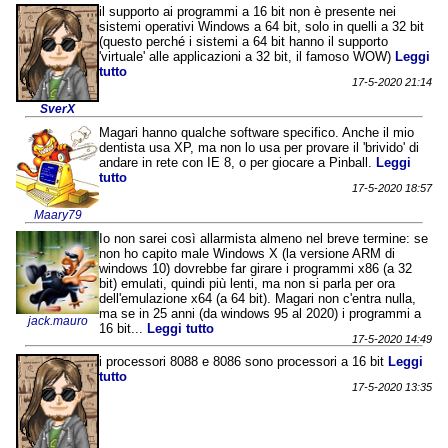
il supporto ai programmi a 16 bit non è presente nei
sistemi operativi Windows a 64 bit, solo in quelli a 32 bit
(questo perché i sistemi a 64 bit hanno il supporto
'virtuale' alle applicazioni a 32 bit, il famoso WOW)
Leggi
tutto
17-5-2020 21:14
SverX
Magari hanno qualche software specifico. Anche il mio
dentista usa XP, ma non lo usa per provare il 'brivido' di
andare in rete con IE 8, o per giocare a Pinball.
Leggi
tutto
17-5-2020 18:57
Maary79
Io non sarei così allarmista almeno nel breve termine: se
non ho capito male Windows X (la versione ARM di
windows 10) dovrebbe far girare i programmi x86 (a 32
bit) emulati, quindi più lenti, ma non si parla per ora
dell'emulazione x64 (a 64 bit). Magari non c'entra nulla,
ma se in 25 anni (da windows 95 al 2020) i programmi a
jack.mauro
16 bit...
Leggi tutto
17-5-2020 14:49
i processori 8088 e 8086 sono processori a 16 bit
Leggi
tutto
17-5-2020 13:35