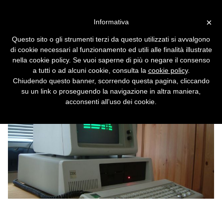
Vai alla versione desktop
×
Informativa
Windows 10, inizia
Questo sito o gli strumenti terzi da questo utilizzati si avvalgono
l'abbandono dei 32 bit
di cookie necessari al funzionamento ed utili alle finalità illustrate
nella cookie policy. Se vuoi saperne di più o negare il consenso
A partire dalla versione 2004 si potrà
a tutti o ad alcuni cookie, consulta la
cookie policy
.
preinstallare solo l'edizione a 64 bit.
Chiudendo questo banner, scorrendo questa pagina, cliccando
su un link o proseguendo la navigazione in altra maniera,
acconsenti all’uso dei cookie.